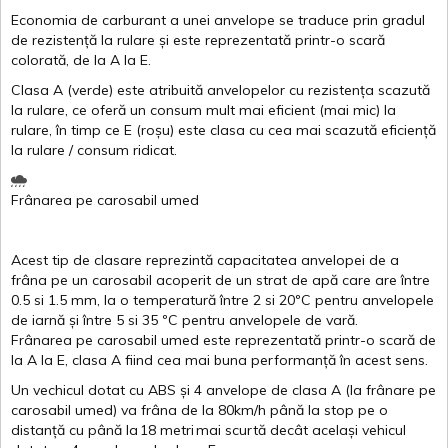
Economia de carburant a
unei
anvelope
se traduce
prin
gradul
de
rezistență
la
rulare
și
este
reprezentată
printr
-o
scară
colorată
, de la
A
la
E
.
Clasa
A
(
verde
)
este
atribuită
anvelopelor
cu
rezistența
scazută
la
rulare
,
ce
oferă
un
consum
mult
mai
eficient
(
mai
mic) la
rulare
,
în
timp
ce
E
(
roșu
)
este
clasa
cu
cea
mai
scazută
eficiență
la
rulare
/
consum
ridicat
.
Frânarea
pe
carosabil
umed
Acest
tip de
clasare
reprezintă
capacitatea
anvelopei
de a
frâna
pe un
carosabil
acoperit
de un
strat
de
apă
care are
între
0.5
si
1.5 mm, la o
temperatură
între
2
si
20ºC
pentru
anvelopele
de
iarnă
și
între
5
si
35 ºC
pentru
anvelopele
de
vară
.
Frânarea
pe
carosabil
umed
este
reprezentată
printr
-o
scară
de
la
A
la
E
,
clasa
A
fiind
cea
mai
buna
performanță
în
acest
sens.
Un
vechicul
dotat
cu ABS
și
4
anvelope
de
clasa
A
(la
frânare
pe
carosabil
umed
)
va
frâna
de la 80km/h
până
la stop pe o
distanță
cu
până
la
18
metri
mai
scurtă
decât
același
vehicul