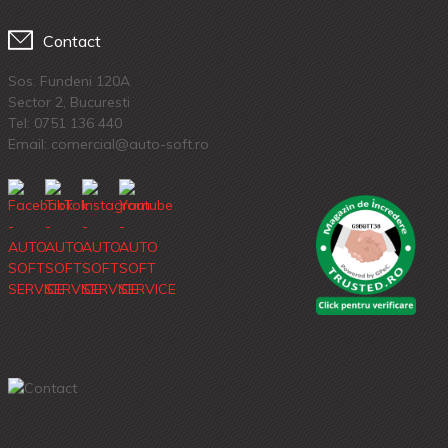
Contact
Sos. Fundeni 120A
Sector 2, Bucuresti
Tel:
0751 136 440
Email: comercial@auto-soft.ro