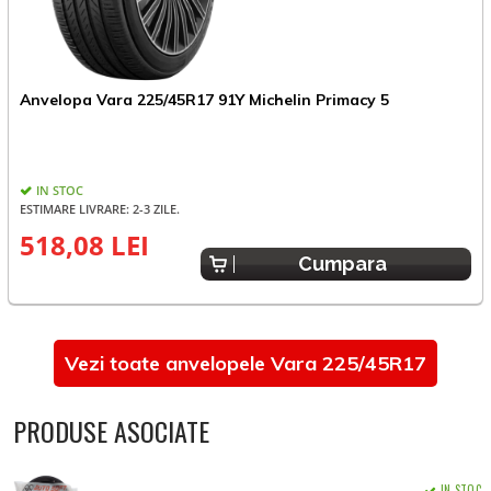
Anvelopa Vara 225/45R17 91Y Michelin Primacy 5
A
IN STOC
ESTIMARE LIVRARE: 2-3 ZILE.
E
518,08 LEI
Cumpara
Vezi toate anvelopele Vara 225/45R17
PRODUSE ASOCIATE
IN STOC