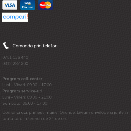
Comanda prin telefon
0751 136 440
0312 287 300
Program call-center:
Luni - Vineri: 09:00 - 17:00
Program service-uri:
Luni - Vineri: 09.00 - 21:00
Sambata: 09:00 - 17:00
Comanzi azi, primesti maine. Oriunde. Livram anvelope si jante in
toata tara in termen de 24 de ore.