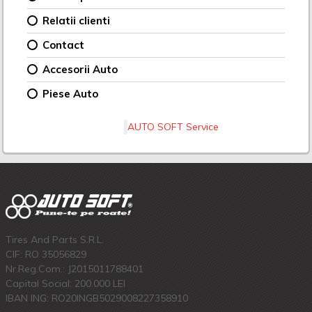
Relatii clienti
Contact
Accesorii Auto
Piese Auto
AUTO SOFT Service
Tires And Parts S.R.L.
CIF: RO 35056829
Nr.Reg.Com.: J2015011788401
Capital Social: 200.000 LEI
IBAN ING: RO20INGB5029008227358910