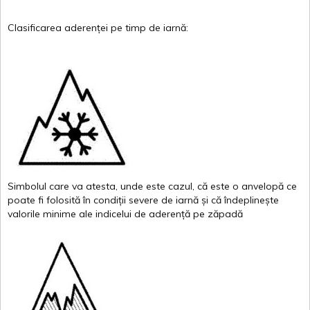
Clasificarea
aderenței
pe
timp
de
iarnă
:
Simbolul
care
va
atesta
,
unde
este
cazul
,
că
este
o
anvelopă
ce
poate
fi
folosită
în
condiții
severe de
iarnă
și
că
îndeplinește
valor
i
le
minime
ale
indicelui
de
aderență
pe
zăpadă