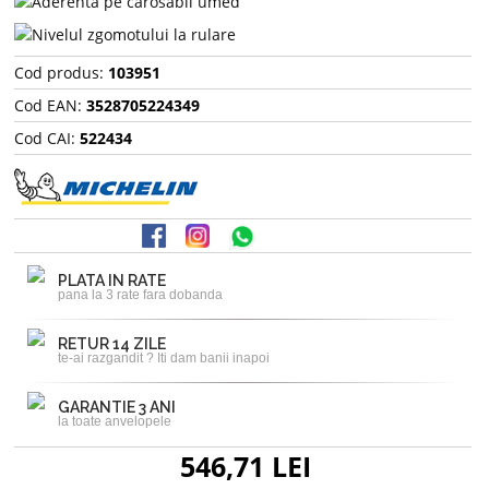
Cod produs:
103951
Cod EAN:
3528705224349
Cod CAI:
522434
PLATA IN RATE
pana la 3 rate fara dobanda
RETUR 14 ZILE
te-ai razgandit ? Iti dam banii inapoi
GARANTIE 3 ANI
la toate anvelopele
546,71 LEI