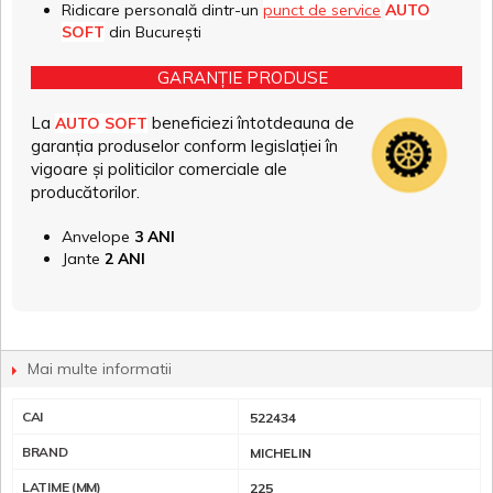
Ridicare personală dintr-un
punct de service
AUTO
SOFT
din București
GARANȚIE PRODUSE
La
beneficiezi întotdeauna de
AUTO SOFT
garanția produselor conform legislației în
vigoare și politicilor comerciale ale
producătorilor.
Anvelope
3 ANI
Jante
2 ANI
Mai multe informatii
CAI
522434
BRAND
MICHELIN
LATIME (MM)
225