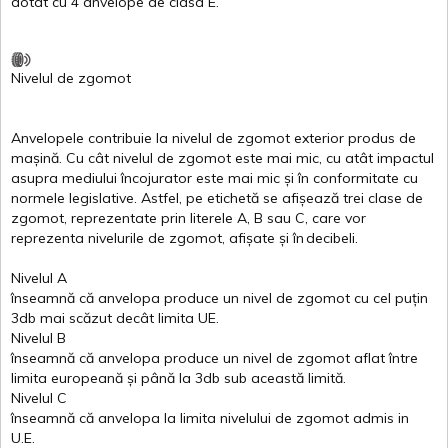
dotat
cu 4
anvelope
de
clasa
E
.
Nivelul
de
zgomot
Anvelopele
contribuie
la
nivelul
de
zgomot
exterior
produs
de
mașină
. Cu
cât
nivelul
de
zgomot
este
mai
mic, cu
atât
impactul
asupra
mediului
încojurator
este
mai
mic
și
în
conformitate
cu
normele
legislative.
Astfel
, pe
etichetă
se
afișează
trei
clase
de
zgomot
,
reprezentate
prin
literele
A
,
B
sau
C
, care
vor
reprezenta
nivelurile
de
zgomot
,
afișate
și
în
decibeli
.
Nivelul
A
înseamnă
că
anvelopa
produce un
nivel
de
zgomot
cu
cel
puțin
3db
mai
scăzut
decât
limita
UE.
Nivelul
B
înseamnă
că
anvelopa
produce un
nivel
de
zgomot
aflat
între
limita
europeană
și
până
la 3db sub
această
limită
.
Nivelul
C
înseamnă
că
anvelopa
la
limita
nivelului
de
zgomot
admis in
U.E.