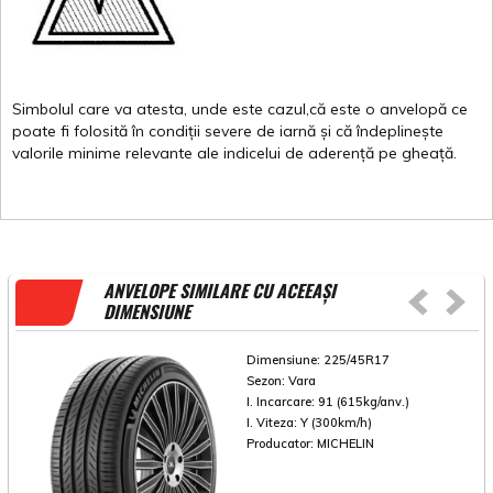
Simbolul
care
va
atesta
,
unde
este
cazul,că
este
o
anvelopă
ce
poate
fi
folosită
în
condiții
severe de
iarnă
și
că
îndeplinește
valorile
minime
relevante
ale
indicelui
de
aderență
pe
gheață
.
ANVELOPE SIMILARE CU ACEEAȘI
DIMENSIUNE
Dimensiune:
225/45R17
Sezon:
Vara
I. Incarcare:
91 (615kg/anv.)
I. Viteza:
Y (300km/h)
Producator:
MICHELIN