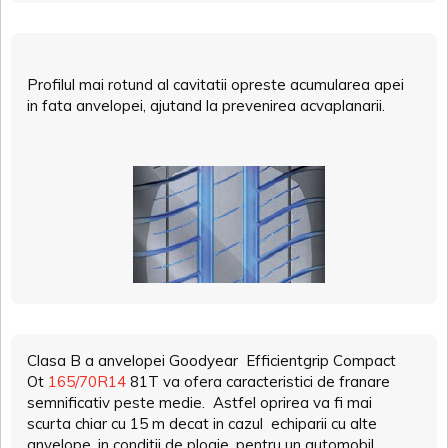
Profilul mai rotund al cavitatii opreste acumularea apei
in fata anvelopei, ajutand la prevenirea acvaplanarii.
Clasa B a anvelopei Goodyear Efficientgrip Compact
Ot
165/70R14
81T va ofera caracteristici de franare
semnificativ peste medie. Astfel oprirea va fi mai
scurta chiar cu 15 m decat in cazul echiparii cu alte
anvelope, in conditii de ploaie, pentru un automobil