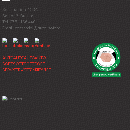
Sos. Fundeni 120A
Sector 2, Bucuresti
Tel:
0751 136 440
Email: comercial@auto-soft.ro