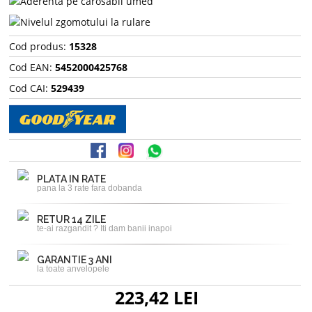
Cod produs:
15328
Cod EAN:
5452000425768
Cod CAI:
529439
PLATA IN RATE
pana la 3 rate fara dobanda
RETUR 14 ZILE
te-ai razgandit ? Iti dam banii inapoi
GARANTIE 3 ANI
la toate anvelopele
223,42 LEI