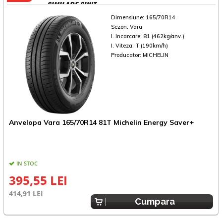
SIMILARE SUNT
Dimensiune:
165/70R14
Sezon:
Vara
I. Incarcare:
81 (462kg/anv.)
I. Viteza:
T (190km/h)
Producator:
MICHELIN
Anvelopa Vara 165/70R14 81T Michelin Energy Saver+
A
IN STOC
395,55 LEI
414,91 LEI
2
Cumpara