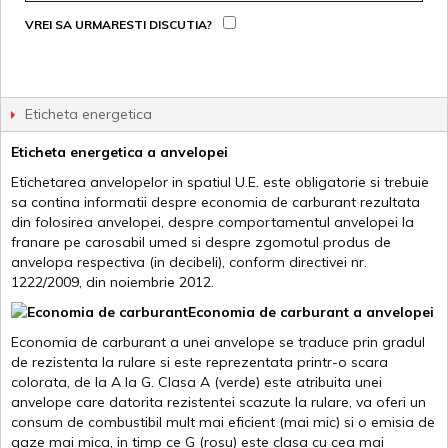
VREI SA URMARESTI DISCUTIA?
Eticheta energetica
Eticheta energetica a anvelopei
Etichetarea anvelopelor in spatiul U.E. este obligatorie si trebuie
sa contina informatii despre economia de carburant rezultata
din folosirea anvelopei, despre comportamentul anvelopei la
franare pe carosabil umed si despre zgomotul produs de
anvelopa respectiva (in decibeli), conform directivei nr.
1222/2009, din noiembrie 2012.
Economia de carburant a anvelopei
Economia de carburant a unei anvelope se traduce prin gradul
de rezistenta la rulare si este reprezentata printr-o scara
colorata, de la A la G. Clasa A (verde) este atribuita unei
anvelope care datorita rezistentei scazute la rulare, va oferi un
consum de combustibil mult mai eficient (mai mic) si o emisia de
gaze mai mica, in timp ce G (rosu) este clasa cu cea mai