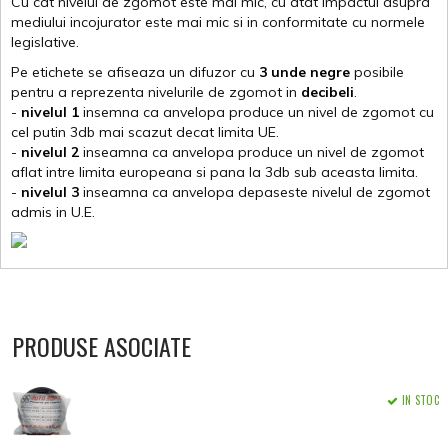
Cu cat nivelul de zgomot este mai mic, cu atat impactul asupra
mediului incojurator este mai mic si in conformitate cu normele
legislative.
Pe etichete se afiseaza un difuzor cu
3 unde negre
posibile
pentru a reprezenta nivelurile de zgomot in
decibeli
.
-
nivelul 1
insemna ca anvelopa produce un nivel de zgomot cu
cel putin 3db mai scazut decat limita UE.
-
nivelul 2
inseamna ca anvelopa produce un nivel de zgomot
aflat intre limita europeana si pana la 3db sub aceasta limita.
-
nivelul 3
inseamna ca anvelopa depaseste nivelul de zgomot
admis in U.E.
PRODUSE ASOCIATE
IN STOC