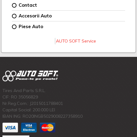
Contact
Accesorii Auto
Piese Auto
AUTO SOFT Service
Tires And Parts S.R.L.
CIF: RO 35056829
Nr.Reg.Com.: J2015011788401
Capital Social: 200.000 LEI
IBAN ING: RO20INGB5029008227358910