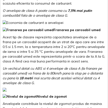
scazuta eficienta la consumul de carburant.
O anvelopa de clasa A poate consuma cu
7,5% mai putin
combustibil fata de o anvelopa de clasa G.
Franarea pe carosabil umed
Acest tip de clasare reprezinta capacitatea anvelopei de a
frana pe un carosabil acoperit de un strat de apa care are intre
0.5 si 1.5 mm, la o temperatura intre 2 si 20ºC pentru anvelopele
de iarna si intre 5 si 35 ºC pentru anvelopele de vara. Franarea
pe carosabil umed este reprezentata printr-o scara de la A la G,
clasa A fiind cea mai buna performanta in acest sens.
Un vechicul dotat cu ABS si 4 anvelope de clasa A (la franare pe
carosabil umed) va frana de la 80km/h pana la stop pe o distanta
cu pana la
18 metri
mai scurta decat acelasi vehicul dotat cu 4
anvelope de clasa G
.
Nivelul de zgomot
Anvelopele constribuie la nivelul de zgomot produs de masina.