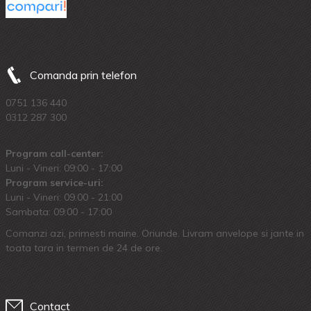
Comanda prin telefon
0751 136 440
0312 287 300
Program call-center:
Luni - Vineri: 09:00 - 17:00
Program service-uri:
Luni - Vineri: 09.00 - 21:00
Sambata: 09:00 - 17:00
Comanzi azi, primesti maine. Oriunde. Livram anvelope si jante in
toata tara in termen de 24 de ore.
Contact