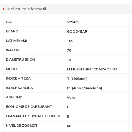
Mai multe informatii
CAI
529439
BRAND
GOODYEAR
LATIME (MM)
165
INALTIME
70
DIAMETRU (INCH)
14
MODEL
EFFICIENTGRIP COMPACT OT
INDICE VITEZA
T (190km/h)
INDICE SARCINA
81 (462kg/anvelopa)
ANOTIMP
Vara
ECONOMIE DE CARBURANT
C
FRANARE PE SUPRAFETE UMEDE
B
NIVEL DE ZGOMOT
68