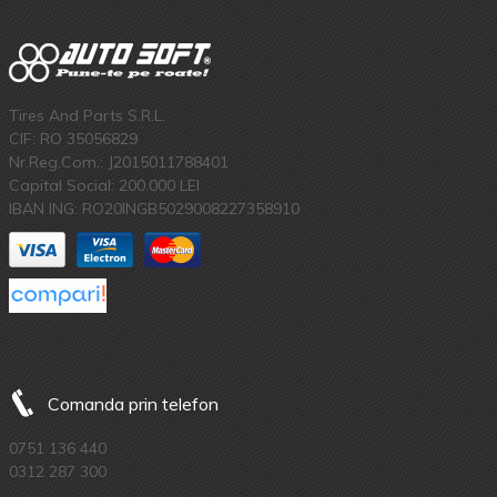
Tires And Parts S.R.L.
CIF: RO 35056829
Nr.Reg.Com.: J2015011788401
Capital Social: 200.000 LEI
IBAN ING: RO20INGB5029008227358910
Comanda prin telefon
0751 136 440
0312 287 300