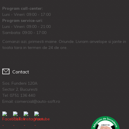
Program call-center:
Luni - Vineri: 09:00 - 17:00
Program service-uri:
Luni - Vineri: 09.00 - 21:00
Sambata: 09:00 - 17:00
Comanzi azi, primesti maine. Oriunde. Livram anvelope si jante in
toata tara in termen de 24 de ore.
Contact
Sos. Fundeni 120A
Sector 2, Bucuresti
Tel:
0751 136 440
Email: comercial@auto-soft.ro