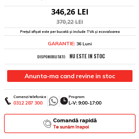
346,26 LEI
370,22 LEI
Prețul afișat este per bucată și include TVA și ecovaloarea
GARANTIE:
36 Luni
NU ESTE IN STOC
DISPONIBILITATE:
Anunta-ma cand revine in stoc
Comenzi telefonice
Program
0312 287 300
L-V: 9:00-17:00
Comandă rapidă
Te sunăm înapoi