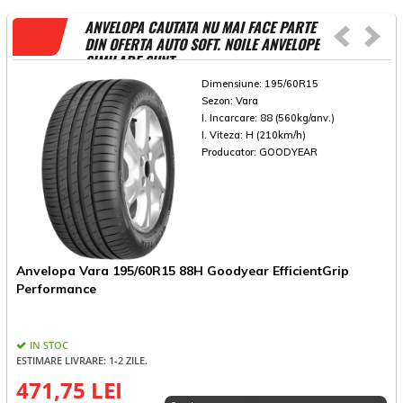
ANVELOPA CAUTATA NU MAI FACE PARTE
DIN OFERTA AUTO SOFT. NOILE ANVELOPE
SIMILARE SUNT
Dimensiune:
195/60R15
Sezon:
Vara
I. Incarcare:
88 (560kg/anv.)
I. Viteza:
H (210km/h)
Producator:
GOODYEAR
Anvelopa Vara 195/60R15 88H Goodyear EfficientGrip
A
Performance
IN STOC
ESTIMARE LIVRARE: 1-2 ZILE.
E
471,75 LEI