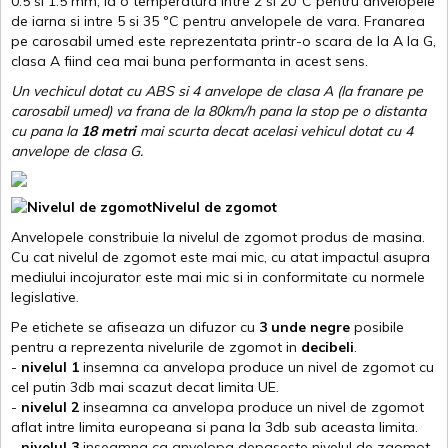
0.5 si 1.5 mm, la o temperatura intre 2 si 20ºC pentru anvelopele
de iarna si intre 5 si 35 ºC pentru anvelopele de vara. Franarea
pe carosabil umed este reprezentata printr-o scara de la A la G,
clasa A fiind cea mai buna performanta in acest sens.
Un vechicul dotat cu ABS si 4 anvelope de clasa A (la franare pe
carosabil umed) va frana de la 80km/h pana la stop pe o distanta
cu pana la
18 metri
mai scurta decat acelasi vehicul dotat cu 4
anvelope de clasa G
.
Nivelul de zgomot
Anvelopele constribuie la nivelul de zgomot produs de masina.
Cu cat nivelul de zgomot este mai mic, cu atat impactul asupra
mediului incojurator este mai mic si in conformitate cu normele
legislative.
Pe etichete se afiseaza un difuzor cu
3 unde negre
posibile
pentru a reprezenta nivelurile de zgomot in
decibeli
.
-
nivelul 1
insemna ca anvelopa produce un nivel de zgomot cu
cel putin 3db mai scazut decat limita UE.
-
nivelul 2
inseamna ca anvelopa produce un nivel de zgomot
aflat intre limita europeana si pana la 3db sub aceasta limita.
-
nivelul 3
inseamna ca anvelopa depaseste nivelul de zgomot