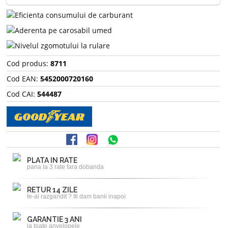
Cod produs:
8711
Cod EAN:
5452000720160
Cod CAI:
544487
PLATA IN RATE
pana la 3 rate fara dobanda
RETUR 14 ZILE
te-ai razgandit ? Iti dam banii inapoi
GARANTIE 3 ANI
la toate anvelopele