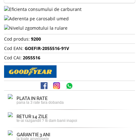
Cod produs:
9200
Cod EAN:
GOEFIR-2055516-91V
Cod CAI:
2055516
PLATA IN RATE
pana la 3 rate fara dobanda
RETUR 14 ZILE
te-ai razgandit ? Iti dam banii inapoi
GARANTIE 3 ANI
la toate anvelopele