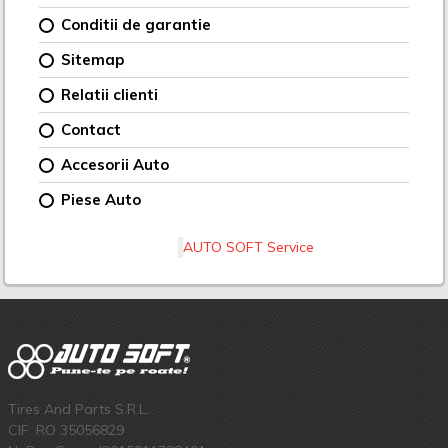
Conditii de garantie
Sitemap
Relatii clienti
Contact
Accesorii Auto
Piese Auto
AUTO SOFT Service
Tires And Parts S.R.L.
CIF: RO 35056829