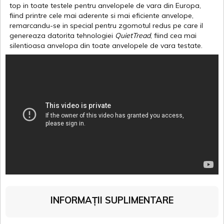
top in toate testele pentru anvelopele de vara din Europa,
fiind printre cele mai aderente si mai eficiente anvelope,
remarcandu-se in special pentru zgomotul redus pe care il
genereaza datorita tehnologiei
QuietTread
, fiind cea mai
silentioasa anvelopa din toate anvelopele de vara testate.
INFORMAȚII SUPLIMENTARE