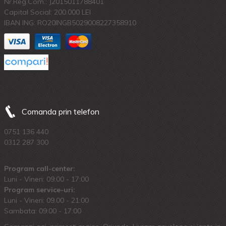
Nr.Reg.Com.: J2015011788401
Capital Social: 200.000 LEI
IBAN ING: RO20INGB5029008227358910
Comanda prin telefon
0751 136 440
0312 287 300
Program call-center:
Luni - Vineri: 09:00 - 17:00
Program service-uri:
Luni - Vineri: 09.00 - 21:00
Sambata: 09:00 - 17:00