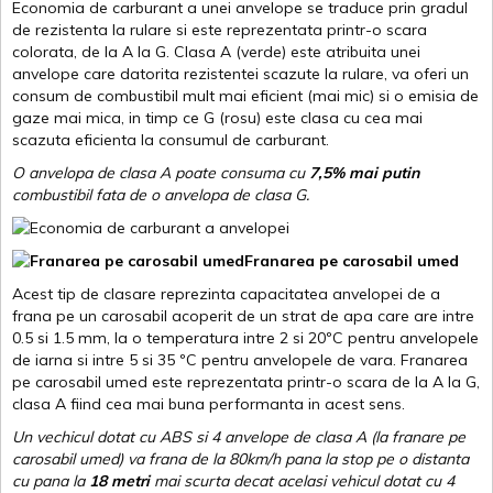
Economia de carburant a unei anvelope se traduce prin gradul
de rezistenta la rulare si este reprezentata printr-o scara
colorata, de la A la G. Clasa A (verde) este atribuita unei
anvelope care datorita rezistentei scazute la rulare, va oferi un
consum de combustibil mult mai eficient (mai mic) si o emisia de
gaze mai mica, in timp ce G (rosu) este clasa cu cea mai
scazuta eficienta la consumul de carburant.
O anvelopa de clasa A poate consuma cu
7,5% mai putin
combustibil fata de o anvelopa de clasa G.
Franarea pe carosabil umed
Acest tip de clasare reprezinta capacitatea anvelopei de a
frana pe un carosabil acoperit de un strat de apa care are intre
0.5 si 1.5 mm, la o temperatura intre 2 si 20ºC pentru anvelopele
de iarna si intre 5 si 35 ºC pentru anvelopele de vara. Franarea
pe carosabil umed este reprezentata printr-o scara de la A la G,
clasa A fiind cea mai buna performanta in acest sens.
Un vechicul dotat cu ABS si 4 anvelope de clasa A (la franare pe
carosabil umed) va frana de la 80km/h pana la stop pe o distanta
cu pana la
18 metri
mai scurta decat acelasi vehicul dotat cu 4