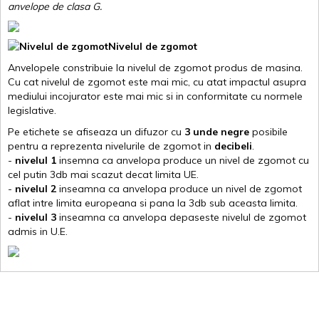
anvelope de clasa G
.
Nivelul de zgomot
Anvelopele constribuie la nivelul de zgomot produs de masina.
Cu cat nivelul de zgomot este mai mic, cu atat impactul asupra
mediului incojurator este mai mic si in conformitate cu normele
legislative.
Pe etichete se afiseaza un difuzor cu
3 unde negre
posibile
pentru a reprezenta nivelurile de zgomot in
decibeli
.
-
nivelul 1
insemna ca anvelopa produce un nivel de zgomot cu
cel putin 3db mai scazut decat limita UE.
-
nivelul 2
inseamna ca anvelopa produce un nivel de zgomot
aflat intre limita europeana si pana la 3db sub aceasta limita.
-
nivelul 3
inseamna ca anvelopa depaseste nivelul de zgomot
admis in U.E.