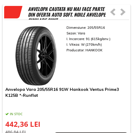
ANVELOPA CAUTATA NU MAI FACE PARTE
DIN OFERTA AUTO SOFT. NOILE ANVELOPE
SIMILARE SUNT
Dimensiune:
205/55R16
Sezon:
Vara
I. Incarcare:
91 (615kg/anv.)
I. Viteza:
W (270km/h)
Producator:
HANKOOK
Anvelopa Vara 205/55R16 91W Hankook Ventus Prime3
A
K125B *-Runflat
*
IN STOC
442,36 LEI
486,84 LEI
5