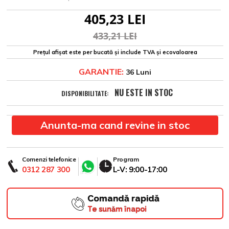
405,23 LEI
433,21 LEI
Prețul afișat este per bucată și include TVA și ecovaloarea
GARANTIE:
36 Luni
NU ESTE IN STOC
DISPONIBILITATE:
Anunta-ma cand revine in stoc
Comenzi telefonice
Program
0312 287 300
L-V: 9:00-17:00
Comandă rapidă
Te sunăm înapoi