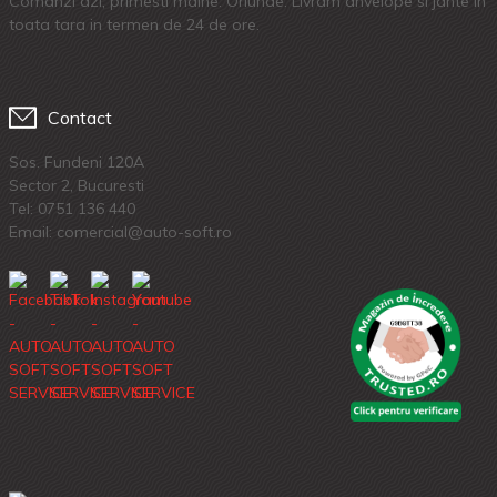
Comanzi azi, primesti maine. Oriunde. Livram anvelope si jante in
toata tara in termen de 24 de ore.
Contact
Sos. Fundeni 120A
Sector 2, Bucuresti
Tel:
0751 136 440
Email: comercial@auto-soft.ro