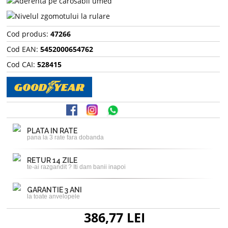
Cod produs:
47266
Cod EAN:
5452000654762
Cod CAI:
528415
PLATA IN RATE
pana la 3 rate fara dobanda
RETUR 14 ZILE
te-ai razgandit ? Iti dam banii inapoi
GARANTIE 3 ANI
la toate anvelopele
386,77 LEI