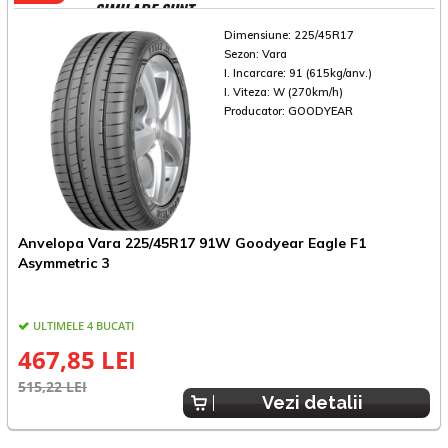
SIMILARE SUNT
Dimensiune:
225/45R17
Sezon:
Vara
I. Incarcare:
91 (615kg/anv.)
I. Viteza:
W (270km/h)
Producator:
GOODYEAR
Anvelopa Vara 225/45R17 91W Goodyear Eagle F1
A
Asymmetric 3
A
ULTIMELE 4 BUCATI
467,85 LEI
515,22 LEI
4
Vezi detalii