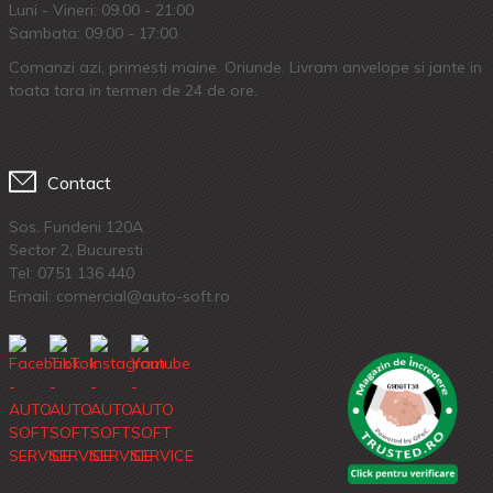
Luni - Vineri: 09.00 - 21:00
Sambata: 09:00 - 17:00
Comanzi azi, primesti maine. Oriunde. Livram anvelope si jante in
toata tara in termen de 24 de ore.
Contact
Sos. Fundeni 120A
Sector 2, Bucuresti
Tel:
0751 136 440
Email: comercial@auto-soft.ro