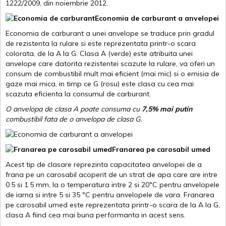
1222/2009, din noiembrie 2012.
Economia de carburant a anvelopei
Economia de carburant a unei anvelope se traduce prin gradul
de rezistenta la rulare si este reprezentata printr-o scara
colorata, de la A la G. Clasa A (verde) este atribuita unei
anvelope care datorita rezistentei scazute la rulare, va oferi un
consum de combustibil mult mai eficient (mai mic) si o emisia de
gaze mai mica, in timp ce G (rosu) este clasa cu cea mai
scazuta eficienta la consumul de carburant.
O anvelopa de clasa A poate consuma cu
7,5% mai putin
combustibil fata de o anvelopa de clasa G.
Franarea pe carosabil umed
Acest tip de clasare reprezinta capacitatea anvelopei de a
frana pe un carosabil acoperit de un strat de apa care are intre
0.5 si 1.5 mm, la o temperatura intre 2 si 20ºC pentru anvelopele
de iarna si intre 5 si 35 ºC pentru anvelopele de vara. Franarea
pe carosabil umed este reprezentata printr-o scara de la A la G,
clasa A fiind cea mai buna performanta in acest sens.