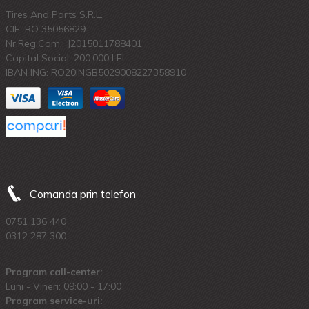
Tires And Parts S.R.L.
CIF: RO 35056829
Nr.Reg.Com.: J2015011788401
Capital Social: 200.000 LEI
IBAN ING: RO20INGB5029008227358910
Comanda prin telefon
0751 136 440
0312 287 300
Program call-center:
Luni - Vineri: 09:00 - 17:00
Program service-uri: