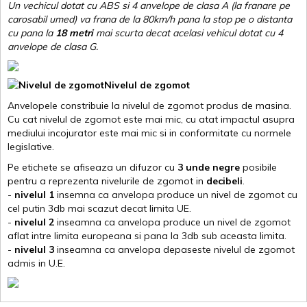
Un vechicul dotat cu ABS si 4 anvelope de clasa A (la franare pe
carosabil umed) va frana de la 80km/h pana la stop pe o distanta
cu pana la
18 metri
mai scurta decat acelasi vehicul dotat cu 4
anvelope de clasa G
.
Nivelul de zgomot
Anvelopele constribuie la nivelul de zgomot produs de masina.
Cu cat nivelul de zgomot este mai mic, cu atat impactul asupra
mediului incojurator este mai mic si in conformitate cu normele
legislative.
Pe etichete se afiseaza un difuzor cu
3 unde negre
posibile
pentru a reprezenta nivelurile de zgomot in
decibeli
.
-
nivelul 1
insemna ca anvelopa produce un nivel de zgomot cu
cel putin 3db mai scazut decat limita UE.
-
nivelul 2
inseamna ca anvelopa produce un nivel de zgomot
aflat intre limita europeana si pana la 3db sub aceasta limita.
-
nivelul 3
inseamna ca anvelopa depaseste nivelul de zgomot
admis in U.E.