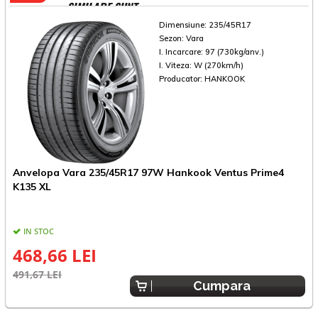
SIMILARE SUNT
Dimensiune:
235/45R17
Sezon:
Vara
I. Incarcare:
97 (730kg/anv.)
I. Viteza:
W (270km/h)
Producator:
HANKOOK
Anvelopa Vara 235/45R17 97W Hankook Ventus Prime4
A
K135 XL
IN STOC
468,66 LEI
491,67 LEI
3
Cumpara