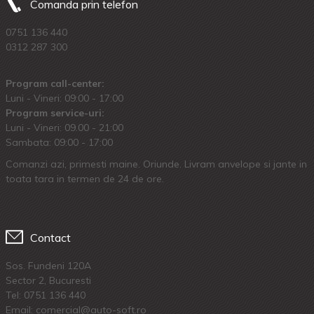
Comanda prin telefon
0751 136 440
0312 287 300
Program call-center:
Luni - Vineri: 09:00 - 17:00
Program service-uri:
Luni - Vineri: 09.00 - 21:00
Sambata: 09:00 - 17:00
Comanzi azi, primesti maine. Oriunde. Livram anvelope si jante in
toata tara in termen de 24 de ore.
Contact
Sos. Fundeni 120A
Sector 2, Bucuresti
Tel:
0751 136 440
Email: comercial@auto-soft.ro