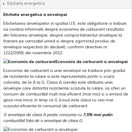
Eticheta energetica
Eticheta energetica a anvelopei
Etichetarea anvelopelor in spatiul U.E. este obligatorie si trebuie
sa contina informatii despre economia de carburant rezultata
din folosirea anvelopei, despre comportamentul anvelopei la
franare pe carosabil umed si despre zgomotul produs de
anvelopa respectiva (in decibeli), conform directivei nr.
1222/2009, din noiembrie 2012.
Economia de carburant a anvelopei
Economia de carburant a unei anvelope se traduce prin gradul
de rezistenta la rulare si este reprezentata printr-o scara
colorata, de la A la G. Clasa A (verde) este atribuita unei
anvelope care datorita rezistentei scazute la rulare, va oferi un
consum de combustibil mult mai eficient (mai mic) si o emisia de
gaze mai mica, in timp ce G (rosu) este clasa cu cea mai
scazuta eficienta la consumul de carburant.
O anvelopa de clasa A poate consuma cu
7,5% mai putin
combustibil fata de o anvelopa de clasa G.