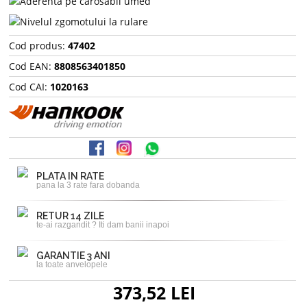
Cod produs:
47402
Cod EAN:
8808563401850
Cod CAI:
1020163
PLATA IN RATE
pana la 3 rate fara dobanda
RETUR 14 ZILE
te-ai razgandit ? Iti dam banii inapoi
GARANTIE 3 ANI
la toate anvelopele
373,52 LEI