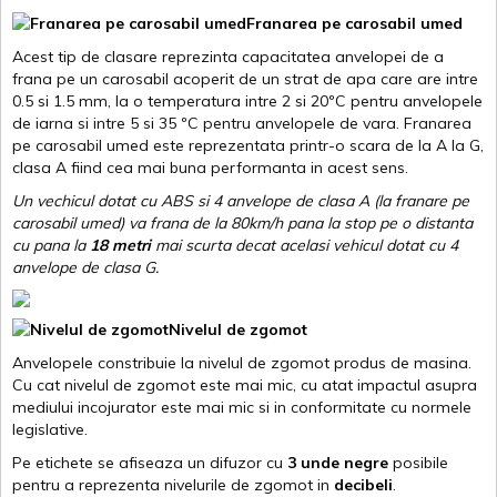
Franarea pe carosabil umed
Acest tip de clasare reprezinta capacitatea anvelopei de a
frana pe un carosabil acoperit de un strat de apa care are intre
0.5 si 1.5 mm, la o temperatura intre 2 si 20ºC pentru anvelopele
de iarna si intre 5 si 35 ºC pentru anvelopele de vara. Franarea
pe carosabil umed este reprezentata printr-o scara de la A la G,
clasa A fiind cea mai buna performanta in acest sens.
Un vechicul dotat cu ABS si 4 anvelope de clasa A (la franare pe
carosabil umed) va frana de la 80km/h pana la stop pe o distanta
cu pana la
18 metri
mai scurta decat acelasi vehicul dotat cu 4
anvelope de clasa G
.
Nivelul de zgomot
Anvelopele constribuie la nivelul de zgomot produs de masina.
Cu cat nivelul de zgomot este mai mic, cu atat impactul asupra
mediului incojurator este mai mic si in conformitate cu normele
legislative.
Pe etichete se afiseaza un difuzor cu
3 unde negre
posibile
pentru a reprezenta nivelurile de zgomot in
decibeli
.