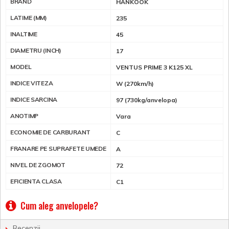
BRAND
HANKOOK
LATIME (MM)
235
INALTIME
45
DIAMETRU (INCH)
17
MODEL
VENTUS PRIME 3 K125 XL
INDICE VITEZA
W (270km/h)
INDICE SARCINA
97 (730kg/anvelopa)
ANOTIMP
Vara
ECONOMIE DE CARBURANT
C
FRANARE PE SUPRAFETE UMEDE
A
NIVEL DE ZGOMOT
72
EFICIENTA CLASA
C1
Cum aleg anvelopele?
Recenzii