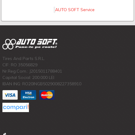
AUTO SOFT Service
Tires And Parts S.R.L.
CIF: RO 35056829
Nr.Reg.Com.: J2015011788401
Capital Social: 200.000 LEI
IBAN ING: RO20INGB5029008227358910