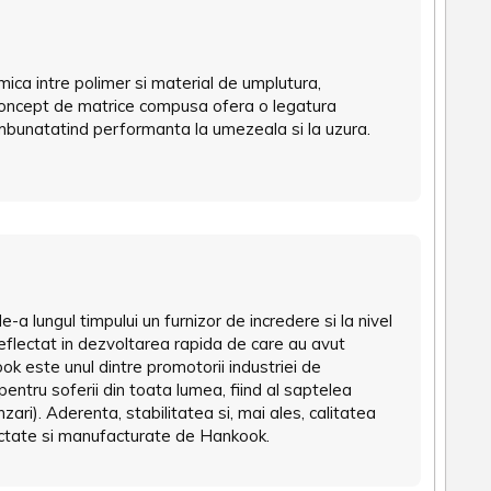
imica intre polimer si material de umplutura,
 concept de matrice compusa ofera o legatura
 imbunatatind performanta la umezeala si la uzura.
 lungul timpului un furnizor de incredere si la nivel
 reflectat in dezvoltarea rapida de care au avut
k este unul dintre promotorii industriei de
 pentru soferii din toata lumea, fiind al saptelea
ri). Aderenta, stabilitatea si, mai ales, calitatea
iectate si manufacturate de Hankook.