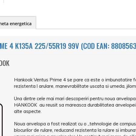
heta energetica
E 4 K135A 225/55R19 99V (COD EAN: 880856
KOOK
Hankook Ventus Prime 4 se pare ca este o imbunatatire fa
rezistenta l arulare, manevrabilitate uscata si umeda, jilome
Una dintre cele mai mari descoperiri pentru noua anvelopa 
HANKOOK au reusit sa mareasca durabilitatea anvelopei 
alte aspecte.
Noua anvelopa a fost realizat cu o „tehnologie de compus cu
blocurilor de rulare, reducand rezistenta la rulare si imbun