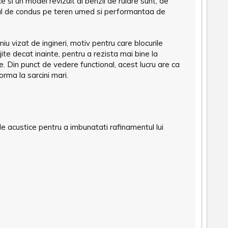
 si un model revizuit al benzii de rulare sunt, de
l de condus pe teren umed si performantaa de
u vizat de ingineri, motiv pentru care blocurile
jite decat inainte, pentru a rezista mai bine la
ele. Din punct de vedere functional, acest lucru are ca
rma la sarcini mari.
ele acustice pentru a imbunatati rafinamentul lui