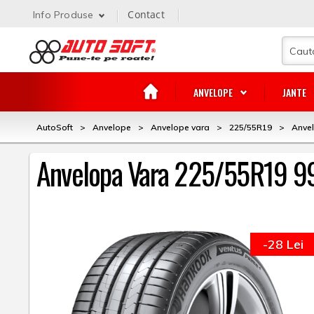
Contact
Info Produse
ANVELOPE
JANTE
AutoSoft
>
Anvelope
>
Anvelope vara
>
225/55R19
>
Anve
Anvelopa Vara 225/55R19 9
-28 Lei