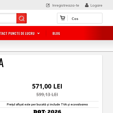
Inregistreaza-te
Logare
Cos
TACT PUNCTE DE LUCRU
BLOG
A
571,00 LEI
599,13 LEI
Prețul afișat este per bucată și include TVA și ecovaloarea
DOT:
2026