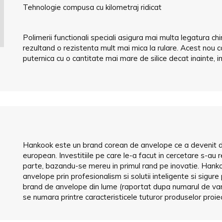
Tehnologie compusa cu kilometraj ridicat
Polimerii functionali speciali asigura mai multa legatura ch
rezultand o rezistenta mult mai mica la rulare. Acest nou
puternica cu o cantitate mai mare de silice decat inainte,
Hankook este un brand corean de anvelope ce a devenit de-a
european. Investitiile pe care le-a facut in cercetare s-au
parte, bazandu-se mereu in primul rand pe inovatie. Hankoo
anvelope prin profesionalism si solutii inteligente si sigure
brand de anvelope din lume (raportat dupa numarul de vanza
se numara printre caracteristicele tuturor produselor pro