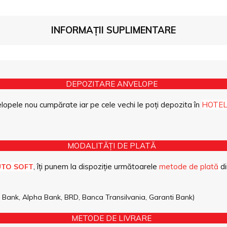
INFORMAȚII SUPLIMENTARE
DEPOZITARE ANVELOPE
opele nou cumpărate iar pe cele vechi le poți depozita în
HOTEL
MODALITĂȚI DE PLATĂ
, îți punem la dispoziție următoarele
metode de plată
di
UTO SOFT
pe Bank, Alpha Bank, BRD, Banca Transilvania, Garanti Bank)
METODE DE LIVRARE