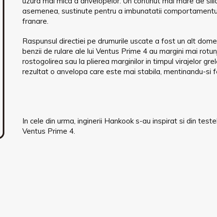
uzura mai mica a anvelopelor. Un continut mai mare de silice
asemenea, sustinute pentru a imbunatatii comportamentu
franare.
Raspunsul directiei pe drumurile uscate a fost un alt domeni
benzii de rulare ale lui Ventus Prime 4 au margini mai rotun
rostogolirea sau la plierea marginilor in timpul virajelor gr
rezultat o anvelopa care este mai stabila, mentinandu-si fo
In cele din urma, inginerii Hankook s-au inspirat si din test
Ventus Prime 4.