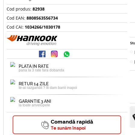
Cod produs:
82938
Cod EAN:
8808563556734
Cod CAI:
1034266/1030178
Sto
PLATA IN RATE
pana la 3 rate fara dobanda
RETUR 14 ZILE
te-ai razgandit ? Iti dam banii inapoi
GARANTIE 3 ANI
la toate anvelopele
Comandă rapidă
Te sunăm înapoi