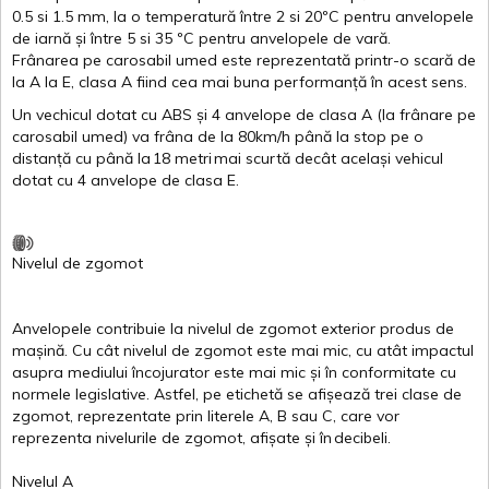
0.5
si
1.5 mm, la o
temperatură
între
2
si
20ºC
pentru
anvelopele
de
iarnă
și
între
5
si
35 ºC
pentru
anvelopele
de
vară
.
Frânarea
pe
carosabil
umed
este
reprezentată
printr
-o
scară
de
la
A
la
E
,
clasa
A
fiind
cea
mai
buna
performanță
în
acest
sens.
Un
vechicul
dotat
cu ABS
și
4
anvelope
de
clasa
A
(la
frânare
pe
carosabil
umed
)
va
frâna
de la 80km/h
până
la stop pe o
distanță
cu
până
la
18
metri
mai
scurtă
decât
același
vehicul
dotat
cu 4
anvelope
de
clasa
E
.
Nivelul
de
zgomot
Anvelopele
contribuie
la
nivelul
de
zgomot
exterior
produs
de
mașină
. Cu
cât
nivelul
de
zgomot
este
mai
mic, cu
atât
impactul
asupra
mediului
încojurator
este
mai
mic
și
în
conformitate
cu
normele
legislative.
Astfel
, pe
etichetă
se
afișează
trei
clase
de
zgomot
,
reprezentate
prin
literele
A
,
B
sau
C
, care
vor
reprezenta
nivelurile
de
zgomot
,
afișate
și
în
decibeli
.
Nivelul
A