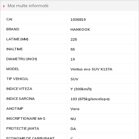
Mai multe informatii
CAI
1036819
BRAND
HANKOOK
LATIME (MM)
225
INALTIME
55
DIAMETRU (INCH)
19
MODEL
Ventus evo SUV K137A
TIP VEHICUL
SUV
INDICE VITEZA
Y (300km/h)
INDICE SARCINA
103 (875kg/anvelopa)
ANOTIMP
Vara
INSCRIPTIONARE M+S
NU
PROTECTIE JANTA
DA
ECONOMIE DE CARBURANT
C