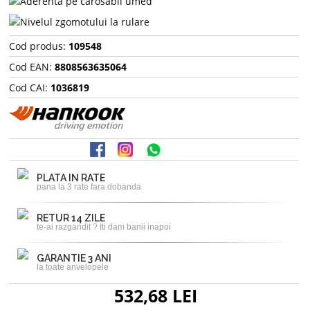
Cod produs:
109548
Cod EAN:
8808563635064
Cod CAI:
1036819
PLATA IN RATE
pana la 3 rate fara dobanda
RETUR 14 ZILE
te-ai razgandit ? Iti dam banii inapoi
GARANTIE 3 ANI
la toate anvelopele
532,68 LEI