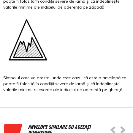
poate
fi
folosită
în
condiții
severe de
iarnă
și
că
îndeplinește
valor
i
le
minime
ale
indicelui
de
aderență
pe
zăpadă
Simbolul
care
va
atesta
,
unde
este
cazul,că
este
o
anvelopă
ce
poate
fi
folosită
în
condiții
severe de
iarnă
și
că
îndeplinește
valorile
minime
relevante
ale
indicelui
de
aderență
pe
gheață
.
ANVELOPE SIMILARE CU ACEEAȘI
DIMENSIUNE