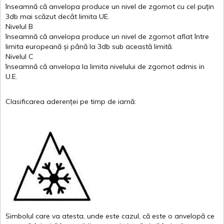
înseamnă
că
anvelopa
produce un
nivel
de
zgomot
cu
cel
puțin
3db
mai
scăzut
decât
limita
UE.
Nivelul
B
înseamnă
că
anvelopa
produce un
nivel
de
zgomot
aflat
între
limita
europeană
și
până
la 3db sub
această
limită
.
Nivelul
C
înseamnă
că
anvelopa
la
limita
nivelului
de
zgomot
admis in
U.E.
Clasificarea
aderenței
pe
timp
de
iarnă
:
Simbolul
care
va
atesta
,
unde
este
cazul
,
că
este
o
anvelopă
ce