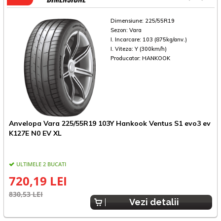
Dimensiune:
225/55R19
Sezon:
Vara
I. Incarcare:
103 (875kg/anv.)
I. Viteza:
Y (300km/h)
Producator:
HANKOOK
Anvelopa Vara 225/55R19 103Y Hankook Ventus S1 evo3 ev
A
K127E N0 EV XL
K
ULTIMELE 2 BUCATI
720,19 LEI
830,53 LEI
6
Vezi detalii