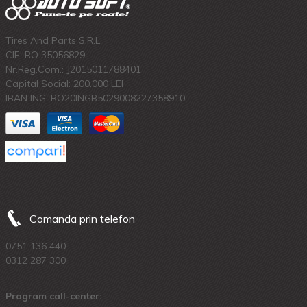
Tires And Parts S.R.L.
CIF: RO 35056829
Nr.Reg.Com.: J2015011788401
Capital Social: 200.000 LEI
IBAN ING: RO20INGB5029008227358910
Comanda prin telefon
0751 136 440
0312 287 300
Program call-center: