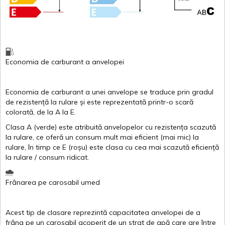
Economia de carburant
a
anvelopei
Economia de carburant a
unei
anvelope
se traduce
prin
gradul
de
rezistență
la
rulare
și
este
reprezentată
printr
-o
scară
colorată
, de la
A
la
E
.
Clasa
A
(
verde
)
este
atribuită
anvelopelor
cu
rezistența
scazută
la
rulare
,
ce
oferă
un
consum
mult
mai
eficient
(
mai
mic) la
rulare
,
în
timp
ce
E
(
roșu
)
este
clasa
cu
cea
mai
scazută
eficiență
la
rulare
/
consum
ridicat
.
Frânarea
pe
carosabil
umed
Acest
tip de
clasare
reprezintă
capacitatea
anvelopei
de a
frâna
pe un
carosabil
acoperit
de un
strat
de
apă
care are
între