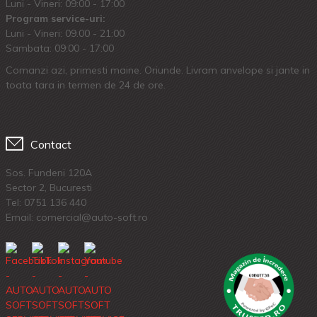
Luni - Vineri: 09:00 - 17:00
Program service-uri:
Luni - Vineri: 09.00 - 21:00
Sambata: 09:00 - 17:00
Comanzi azi, primesti maine. Oriunde. Livram anvelope si jante in
toata tara in termen de 24 de ore.
Contact
Sos. Fundeni 120A
Sector 2, Bucuresti
Tel:
0751 136 440
Email: comercial@auto-soft.ro