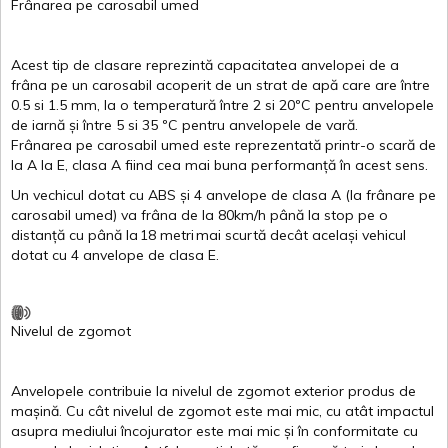
Frânarea
pe
carosabil
umed
Acest
tip de
clasare
reprezintă
capacitatea
anvelopei
de a
frâna
pe un
carosabil
acoperit
de un
strat
de
apă
care are
între
0.5
si
1.5 mm, la o
temperatură
între
2
si
20ºC
pentru
anvelopele
de
iarnă
și
între
5
si
35 ºC
pentru
anvelopele
de
vară
.
Frânarea
pe
carosabil
umed
este
reprezentată
printr
-o
scară
de
la
A
la
E
,
clasa
A
fiind
cea
mai
buna
performanță
în
acest
sens.
Un
vechicul
dotat
cu ABS
și
4
anvelope
de
clasa
A
(la
frânare
pe
carosabil
umed
)
va
frâna
de la 80km/h
până
la stop pe o
distanță
cu
până
la
18
metri
mai
scurtă
decât
același
vehicul
dotat
cu 4
anvelope
de
clasa
E
.
Nivelul
de
zgomot
Anvelopele
contribuie
la
nivelul
de
zgomot
exterior
produs
de
mașină
. Cu
cât
nivelul
de
zgomot
este
mai
mic, cu
atât
impactul
asupra
mediului
încojurator
este
mai
mic
și
în
conformitate
cu