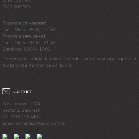
0751 136 440
0312 287 300
Program call-center:
Luni - Vineri: 09:00 - 17:00
Program service-uri:
Luni - Vineri: 09.00 - 21:00
Sambata: 09:00 - 17:00
Comanzi azi, primesti maine. Oriunde. Livram anvelope si jante in
toata tara in termen de 24 de ore.
Contact
Sos. Fundeni 120A
Sector 2, Bucuresti
Tel:
0751 136 440
Email: comercial@auto-soft.ro