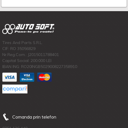
Tires And Parts S.R.L.
CIF: RO 35056829
Nr.Reg.Com.: J2015011788401
Capital Social: 200.000 LEI
IBAN ING: RO20INGB5029008227358910
Comanda prin telefon