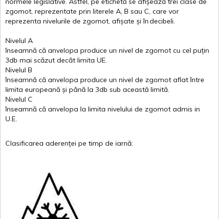
normele
legislative.
Astfel
, pe
etichetă
se
afișează
trei
clase
de
zgomot
,
reprezentate
prin
literele
A
,
B
sau
C
, care
vor
reprezenta
nivelurile
de
zgomot
,
afișate
și
în
decibeli
.
Nivelul
A
înseamnă
că
anvelopa
produce un
nivel
de
zgomot
cu
cel
puțin
3db
mai
scăzut
decât
limita
UE.
Nivelul
B
înseamnă
că
anvelopa
produce un
nivel
de
zgomot
aflat
între
limita
europeană
și
până
la 3db sub
această
limită
.
Nivelul
C
înseamnă
că
anvelopa
la
limita
nivelului
de
zgomot
admis in
U.E.
Clasificarea
aderenței
pe
timp
de
iarnă
: