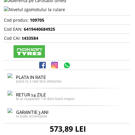
Cod produs:
109705
Cod EAN:
6419440684925
Cod CAI:
t433584
PLATA IN RATE
pana la 3 rate fara dobanda
RETUR 14 ZILE
te-ai razgandit ? Iti dam banii inapoi
GARANTIE 3 ANI
la toate anvelopele
573,89 LEI