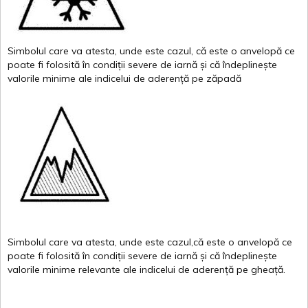
Simbolul
care
va
atesta
,
unde
este
cazul
,
că
este
o
anvelopă
ce
poate
fi
folosită
în
condiții
severe de
iarnă
și
că
îndeplinește
valor
i
le
minime
ale
indicelui
de
aderență
pe
zăpadă
Simbolul
care
va
atesta
,
unde
este
cazul,că
este
o
anvelopă
ce
poate
fi
folosită
în
condiții
severe de
iarnă
și
că
îndeplinește
valorile
minime
relevante
ale
indicelui
de
aderență
pe
gheață
.