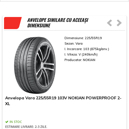
ANVELOPE SIMILARE CU ACEEAȘI
DIMENSIUNE
Dimensiune:
225/55R19
Sezon:
Vara
I. Incarcare:
103 (875kg/anv.)
I. Viteza:
V (240km/h)
Producator:
NOKIAN
Anvelopa Vara 225/55R19 103V NOKIAN POWERPROOF 2-
A
XL
P
IN STOC
ESTIMARE LIVRARE: 2-3 ZILE.