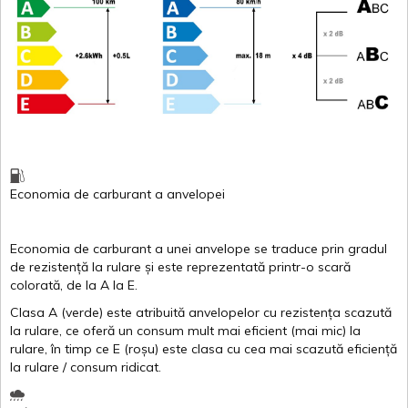
Economia de carburant
a
anvelopei
Economia de carburant a
unei
anvelope
se traduce
prin
gradul
de
rezistență
la
rulare
și
este
reprezentată
printr
-o
scară
colorată
, de la
A
la
E
.
Clasa
A
(
verde
)
este
atribuită
anvelopelor
cu
rezistența
scazută
la
rulare
,
ce
oferă
un
consum
mult
mai
eficient
(
mai
mic) la
rulare
,
în
timp
ce
E
(
roșu
)
este
clasa
cu
cea
mai
scazută
eficiență
la
rulare
/
consum
ridicat
.