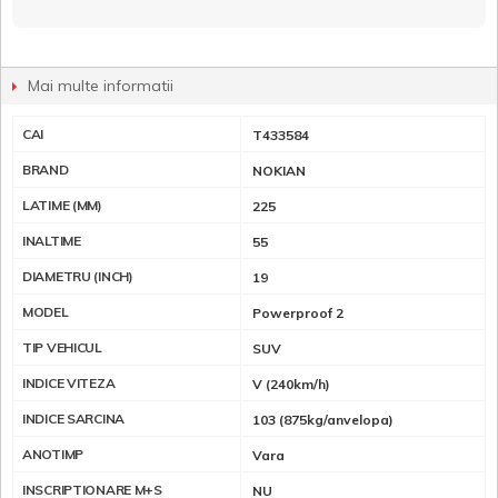
Mai multe informatii
CAI
T433584
BRAND
NOKIAN
LATIME (MM)
225
INALTIME
55
DIAMETRU (INCH)
19
MODEL
Powerproof 2
TIP VEHICUL
SUV
INDICE VITEZA
V (240km/h)
INDICE SARCINA
103 (875kg/anvelopa)
ANOTIMP
Vara
INSCRIPTIONARE M+S
NU