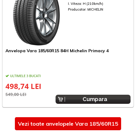
I. Viteza:
H (210km/h)
Producator:
MICHELIN
A
Anvelopa Vara 185/60R15 84H Michelin Primacy 4
ULTIMELE 3 BUCATI
498,74 LEI
5
549,00 LEI
Cumpara
Vezi toate anvelopele Vara 185/60R15