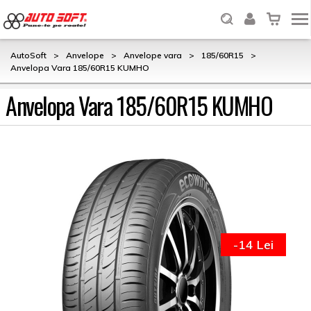
AutoSoft
>
Anvelope
>
Anvelope vara
>
185/60R15
>
Anvelopa Vara 185/60R15 KUMHO
Anvelopa Vara 185/60R15 KUMHO
-14 Lei