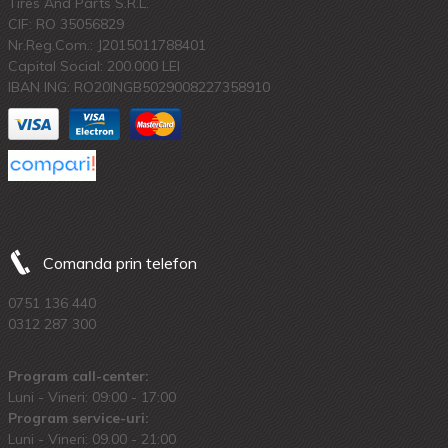
Tires And Parts S.R.L.
CIF: RO 35056829
Nr.Reg.Com.: J2015011788401
Capital Social: 200.000 LEI
IBAN ING: RO20INGB5029008227358910
Comanda prin telefon
0751 136 440
0312 287 300
Program call-center:
Luni - Vineri: 09:00 - 17:00
Program service-uri:
Luni - Vineri: 09.00 - 21:00