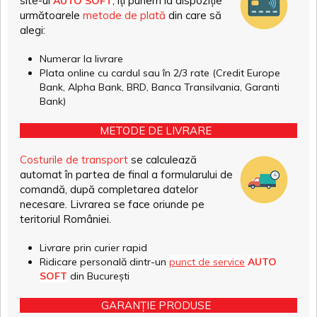
site-ul
, îți punem la dispoziție
AUTO SOFT
următoarele
metode de plată
din care să
alegi:
Numerar la livrare
Plata online cu cardul sau în 2/3 rate (Credit Europe
Bank, Alpha Bank, BRD, Banca Transilvania, Garanti
Bank)
METODE DE LIVRARE
Costurile de transport
se calculează
automat în partea de final a formularului de
comandă, după completarea datelor
necesare. Livrarea se face oriunde pe
teritoriul României.
Livrare prin curier rapid
Ridicare personală dintr-un
punct de service
AUTO
SOFT
din București
GARANȚIE PRODUSE