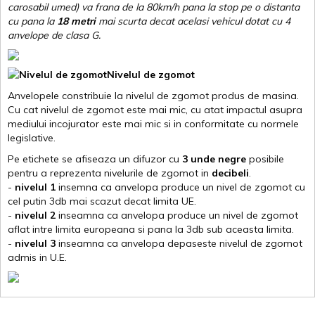
carosabil umed) va frana de la 80km/h pana la stop pe o distanta
cu pana la
18 metri
mai scurta decat acelasi vehicul dotat cu 4
anvelope de clasa G
.
Nivelul de zgomot
Anvelopele constribuie la nivelul de zgomot produs de masina.
Cu cat nivelul de zgomot este mai mic, cu atat impactul asupra
mediului incojurator este mai mic si in conformitate cu normele
legislative.
Pe etichete se afiseaza un difuzor cu
3 unde negre
posibile
pentru a reprezenta nivelurile de zgomot in
decibeli
.
-
nivelul 1
insemna ca anvelopa produce un nivel de zgomot cu
cel putin 3db mai scazut decat limita UE.
-
nivelul 2
inseamna ca anvelopa produce un nivel de zgomot
aflat intre limita europeana si pana la 3db sub aceasta limita.
-
nivelul 3
inseamna ca anvelopa depaseste nivelul de zgomot
admis in U.E.