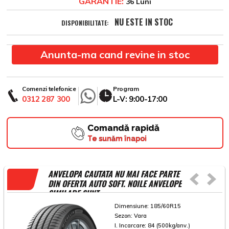
GARANTIE:
36 Luni
NU ESTE IN STOC
DISPONIBILITATE:
Anunta-ma cand revine in stoc
Comenzi telefonice
Program
0312 287 300
L-V: 9:00-17:00
Comandă rapidă
Te sunăm înapoi
ANVELOPA CAUTATA NU MAI FACE PARTE
DIN OFERTA AUTO SOFT. NOILE ANVELOPE
SIMILARE SUNT
Dimensiune:
185/60R15
Sezon:
Vara
I. Incarcare:
84 (500kg/anv.)