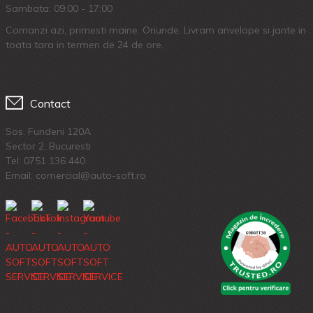
Sambata: 09:00 - 17:00
Comanzi azi, primesti maine. Oriunde. Livram anvelope si jante in
toata tara in termen de 24 de ore.
Contact
Sos. Fundeni 120A
Sector 2, Bucuresti
Tel:
0751 136 440
Email: comercial@auto-soft.ro