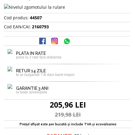
Cod produs:
44507
Cod EAN/CAI:
2160793
PLATA IN RATE
pana la 3 rate fara dobanda
RETUR 14 ZILE
te-ai razgandit ? Iti dam banii inapoi
GARANTIE 3 ANI
la toate anvelopele
205,96 LEI
219,98 LEI
Prețul afișat este per bucată și include TVA și ecovaloarea