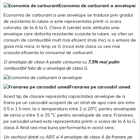
Economia de carburant a anvelopei
Economia de carburant a unei anvelope se traduce prin gradul
de rezistenta la rulare si este reprezentata printr-o scara
colorata, de la A la G. Clasa A (verde) este atribuita unei
anvelope care datorita rezistentei scazute la rulare, va oferi un
consum de combustibil mult mai eficient (mai mic) si o emisia de
gaze mai mica, in timp ce G (rosu) este clasa cu cea mai
scazuta eficienta la consumul de carburant.
O anvelopa de clasa A poate consuma cu
7,5% mai putin
combustibil fata de o anvelopa de clasa G.
Franarea pe carosabil umed
Acest tip de clasare reprezinta capacitatea anvelopei de a
frana pe un carosabil acoperit de un strat de apa care are intre
0.5 si 1.5 mm, la o temperatura intre 2 si 20ºC pentru anvelopele
de iarna si intre 5 si 35 ºC pentru anvelopele de vara. Franarea
pe carosabil umed este reprezentata printr-o scara de la A la G,
clasa A fiind cea mai buna performanta in acest sens.
Un vechicul dotat cu ABS si 4 anvelope de clasa A (la franare pe