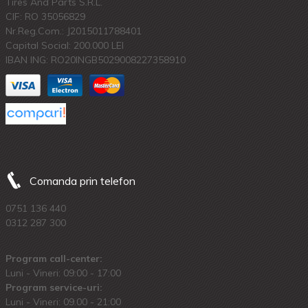
Tires And Parts S.R.L.
CIF: RO 35056829
Nr.Reg.Com.: J2015011788401
Capital Social: 200.000 LEI
IBAN ING: RO20INGB5029008227358910
Comanda prin telefon
0751 136 440
0312 287 300
Program call-center:
Luni - Vineri: 09:00 - 17:00
Program service-uri:
Luni - Vineri: 09.00 - 21:00