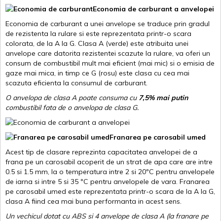
Economia de carburant a anvelopei
Economia de carburant a unei anvelope se traduce prin gradul
de rezistenta la rulare si este reprezentata printr-o scara
colorata, de la A la G. Clasa A (verde) este atribuita unei
anvelope care datorita rezistentei scazute la rulare, va oferi un
consum de combustibil mult mai eficient (mai mic) si o emisia de
gaze mai mica, in timp ce G (rosu) este clasa cu cea mai
scazuta eficienta la consumul de carburant.
O anvelopa de clasa A poate consuma cu
7,5% mai putin
combustibil fata de o anvelopa de clasa G.
Franarea pe carosabil umed
Acest tip de clasare reprezinta capacitatea anvelopei de a
frana pe un carosabil acoperit de un strat de apa care are intre
0.5 si 1.5 mm, la o temperatura intre 2 si 20ºC pentru anvelopele
de iarna si intre 5 si 35 ºC pentru anvelopele de vara. Franarea
pe carosabil umed este reprezentata printr-o scara de la A la G,
clasa A fiind cea mai buna performanta in acest sens.
Un vechicul dotat cu ABS si 4 anvelope de clasa A (la franare pe