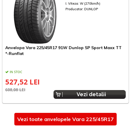
I. Viteza:
W (270km/h)
Producator:
DUNLOP
Anvelopa Vara 225/45R17 91W Dunlop SP Sport Maxx TT
A
*-Runflat
IN STOC
527,52 LEI
608,08 LEI
5
Vezi detalii
Vezi toate anvelopele Vara 225/45R17