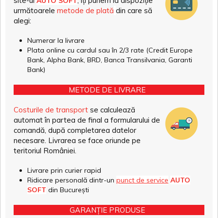
site-ul
, îți punem la dispoziție
AUTO SOFT
următoarele
metode de plată
din care să
alegi:
Numerar la livrare
Plata online cu cardul sau în 2/3 rate (Credit Europe
Bank, Alpha Bank, BRD, Banca Transilvania, Garanti
Bank)
METODE DE LIVRARE
Costurile de transport
se calculează
automat în partea de final a formularului de
comandă, după completarea datelor
necesare. Livrarea se face oriunde pe
teritoriul României.
Livrare prin curier rapid
Ridicare personală dintr-un
punct de service
AUTO
SOFT
din București
GARANȚIE PRODUSE