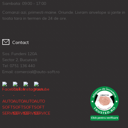
Sambata: 09:00 - 17:00
Comanzi azi, primesti maine. Oriunde. Livram anvelope si jante in
toata tara in termen de 24 de ore.
Contact
Sos. Fundeni 120A
Sector 2, Bucuresti
Tel:
0751 136 440
Email: comercial@auto-soft.ro