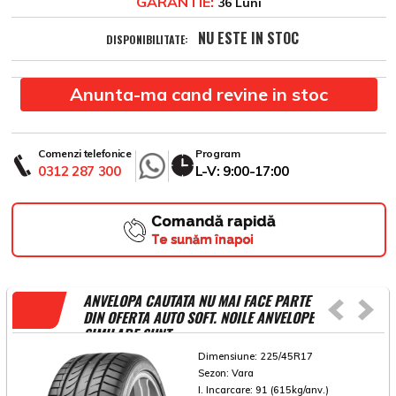
GARANTIE:
36 Luni
NU ESTE IN STOC
DISPONIBILITATE:
Anunta-ma cand revine in stoc
Comenzi telefonice
Program
0312 287 300
L-V: 9:00-17:00
Comandă rapidă
Te sunăm înapoi
ANVELOPA CAUTATA NU MAI FACE PARTE
DIN OFERTA AUTO SOFT. NOILE ANVELOPE
SIMILARE SUNT
Dimensiune:
225/45R17
Sezon:
Vara
I. Incarcare:
91 (615kg/anv.)