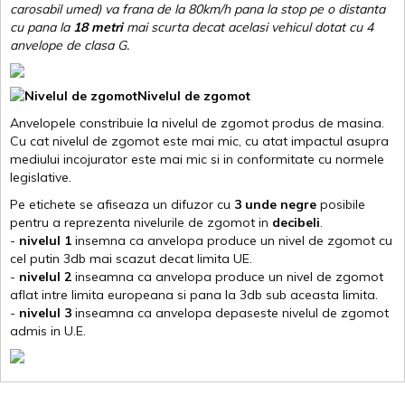
carosabil umed) va frana de la 80km/h pana la stop pe o distanta
cu pana la
18 metri
mai scurta decat acelasi vehicul dotat cu 4
anvelope de clasa G
.
Nivelul de zgomot
Anvelopele constribuie la nivelul de zgomot produs de masina.
Cu cat nivelul de zgomot este mai mic, cu atat impactul asupra
mediului incojurator este mai mic si in conformitate cu normele
legislative.
Pe etichete se afiseaza un difuzor cu
3 unde negre
posibile
pentru a reprezenta nivelurile de zgomot in
decibeli
.
-
nivelul 1
insemna ca anvelopa produce un nivel de zgomot cu
cel putin 3db mai scazut decat limita UE.
-
nivelul 2
inseamna ca anvelopa produce un nivel de zgomot
aflat intre limita europeana si pana la 3db sub aceasta limita.
-
nivelul 3
inseamna ca anvelopa depaseste nivelul de zgomot
admis in U.E.