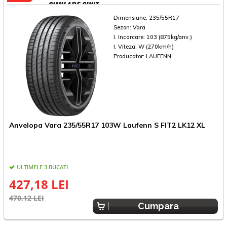
SIMILARE SUNT
Dimensiune:
235/55R17
Sezon:
Vara
I. Incarcare:
103 (875kg/anv.)
I. Viteza:
W (270km/h)
Producator:
LAUFENN
Anvelopa Vara 235/55R17 103W Laufenn S FIT2 LK12 XL
A
ULTIMELE 3 BUCATI
427,18 LEI
470,12 LEI
4
Cumpara