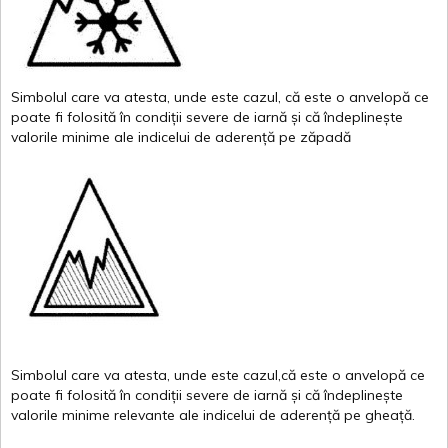
Simbolul
care
va
atesta
,
unde
este
cazul
,
că
este
o
anvelopă
ce
poate
fi
folosită
în
condiții
severe de
iarnă
și
că
îndeplinește
valor
i
le
minime
ale
indicelui
de
aderență
pe
zăpadă
Simbolul
care
va
atesta
,
unde
este
cazul,că
este
o
anvelopă
ce
poate
fi
folosită
în
condiții
severe de
iarnă
și
că
îndeplinește
valorile
minime
relevante
ale
indicelui
de
aderență
pe
gheață
.