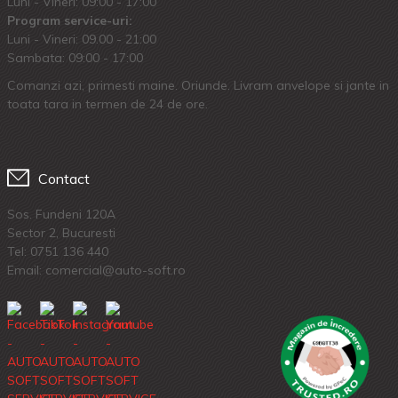
Luni - Vineri: 09:00 - 17:00
Program service-uri:
Luni - Vineri: 09.00 - 21:00
Sambata: 09:00 - 17:00
Comanzi azi, primesti maine. Oriunde. Livram anvelope si jante in
toata tara in termen de 24 de ore.
Contact
Sos. Fundeni 120A
Sector 2, Bucuresti
Tel:
0751 136 440
Email: comercial@auto-soft.ro