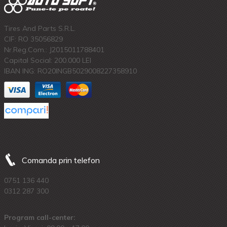
Tires And Parts S.R.L.
CIF: RO 35056829
Nr.Reg.Com.: J2015011788401
Capital Social: 200.000 LEI
IBAN ING: RO20INGB5029008227358910
Comanda prin telefon
0751 136 440
0312 287 300
Program call-center: