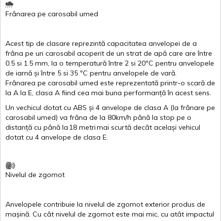
Frânarea
pe
carosabil
umed
Acest
tip de
clasare
reprezintă
capacitatea
anvelopei
de a
frâna
pe un
carosabil
acoperit
de un
strat
de
apă
care are
între
0.5
si
1.5 mm, la o
temperatură
între
2
si
20ºC
pentru
anvelopele
de
iarnă
și
între
5
si
35 ºC
pentru
anvelopele
de
vară
.
Frânarea
pe
carosabil
umed
este
reprezentată
printr
-o
scară
de
la
A
la
E
,
clasa
A
fiind
cea
mai
buna
performanță
în
acest
sens.
Un
vechicul
dotat
cu ABS
și
4
anvelope
de
clasa
A
(la
frânare
pe
carosabil
umed
)
va
frâna
de la 80km/h
până
la stop pe o
distanță
cu
până
la
18
metri
mai
scurtă
decât
același
vehicul
dotat
cu 4
anvelope
de
clasa
E
.
Nivelul
de
zgomot
Anvelopele
contribuie
la
nivelul
de
zgomot
exterior
produs
de
mașină
. Cu
cât
nivelul
de
zgomot
este
mai
mic, cu
atât
impactul