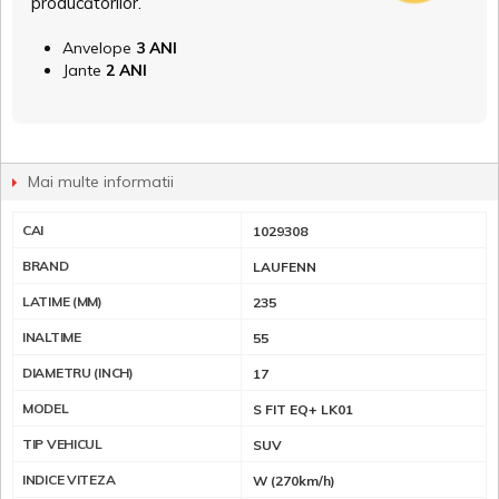
producătorilor.
Anvelope
3 ANI
Jante
2 ANI
Mai multe informatii
CAI
1029308
BRAND
LAUFENN
LATIME (MM)
235
INALTIME
55
DIAMETRU (INCH)
17
MODEL
S FIT EQ+ LK01
TIP VEHICUL
SUV
INDICE VITEZA
W (270km/h)