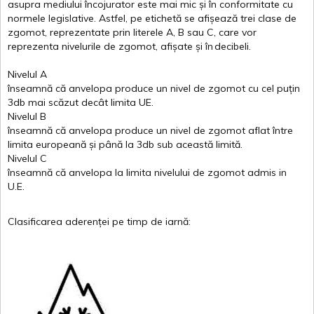
asupra
mediului
încojurator
este
mai
mic
și
în
conformitate
cu
normele
legislative.
Astfel
, pe
etichetă
se
afișează
trei
clase
de
zgomot
,
reprezentate
prin
literele
A
,
B
sau
C
, care
vor
reprezenta
nivelurile
de
zgomot
,
afișate
și
în
decibeli
.
Nivelul
A
înseamnă
că
anvelopa
produce un
nivel
de
zgomot
cu
cel
puțin
3db
mai
scăzut
decât
limita
UE.
Nivelul
B
înseamnă
că
anvelopa
produce un
nivel
de
zgomot
aflat
între
limita
europeană
și
până
la 3db sub
această
limită
.
Nivelul
C
înseamnă
că
anvelopa
la
limita
nivelului
de
zgomot
admis in
U.E.
Clasificarea
aderenței
pe
timp
de
iarnă
: