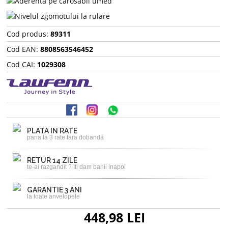
Cod produs:
89311
Cod EAN:
8808563546452
Cod CAI:
1029308
PLATA IN RATE
pana la 3 rate fara dobanda
RETUR 14 ZILE
te-ai razgandit ? Iti dam banii inapoi
GARANTIE 3 ANI
la toate anvelopele
448,98 LEI