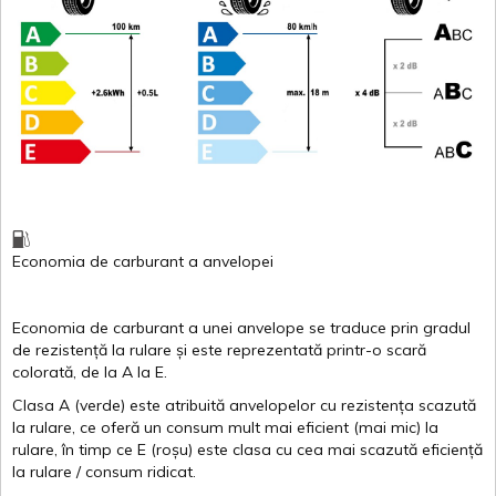
Economia de carburant
a
anvelopei
Economia de carburant a
unei
anvelope
se traduce
prin
gradul
de
rezistență
la
rulare
și
este
reprezentată
printr
-o
scară
colorată
, de la
A
la
E
.
Clasa
A
(
verde
)
este
atribuită
anvelopelor
cu
rezistența
scazută
la
rulare
,
ce
oferă
un
consum
mult
mai
eficient
(
mai
mic) la
rulare
,
în
timp
ce
E
(
roșu
)
este
clasa
cu
cea
mai
scazută
eficiență
la
rulare
/
consum
ridicat
.