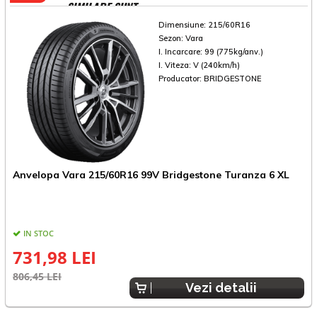
SIMILARE SUNT
Dimensiune:
215/60R16
Sezon:
Vara
I. Incarcare:
99 (775kg/anv.)
I. Viteza:
V (240km/h)
Producator:
BRIDGESTONE
Anvelopa Vara 215/60R16 99V Bridgestone Turanza 6 XL
A
IN STOC
731,98 LEI
806,45 LEI
8
Vezi detalii