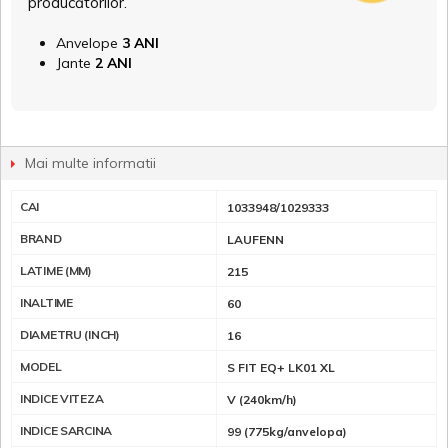
producătorilor.
Anvelope
3 ANI
Jante
2 ANI
Mai multe informatii
CAI
1033948/1029333
BRAND
LAUFENN
LATIME (MM)
215
INALTIME
60
DIAMETRU (INCH)
16
MODEL
S FIT EQ+ LK01 XL
INDICE VITEZA
V (240km/h)
INDICE SARCINA
99 (775kg/anvelopa)