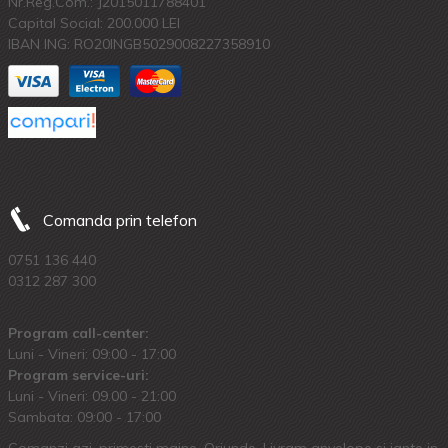
Nr.Reg.Com.: J2015011788401
Capital Social: 200.000 LEI
IBAN ING: RO20INGB5029008227358910
Comanda prin telefon
0751 136 440
0312 287 300
Program call-center:
Luni - Vineri: 09:00 - 17:00
Program service-uri:
Luni - Vineri: 09.00 - 21:00
Sambata: 09:00 - 17:00
Comanzi azi, primesti maine. Oriunde. Livram anvelope si jante in