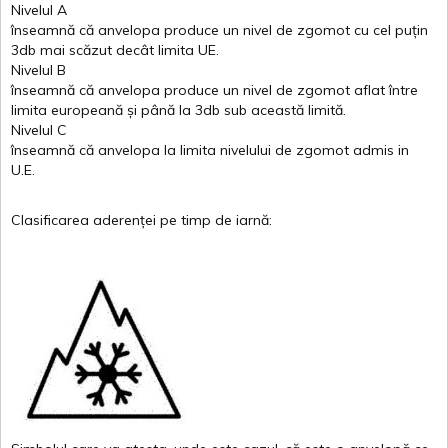
Nivelul
A
înseamnă
că
anvelopa
produce un
nivel
de
zgomot
cu
cel
puțin
3db
mai
scăzut
decât
limita
UE.
Nivelul
B
înseamnă
că
anvelopa
produce un
nivel
de
zgomot
aflat
între
limita
europeană
și
până
la 3db sub
această
limită
.
Nivelul
C
înseamnă
că
anvelopa
la
limita
nivelului
de
zgomot
admis in
U.E.
Clasificarea
aderenței
pe
timp
de
iarnă
: