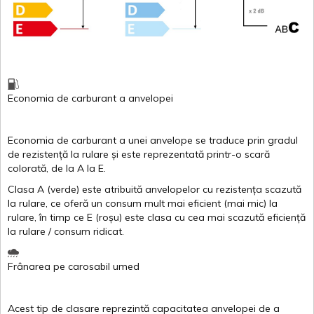
Economia de carburant
a
anvelopei
Economia de carburant a
unei
anvelope
se traduce
prin
gradul
de
rezistență
la
rulare
și
este
reprezentată
printr
-o
scară
colorată
, de la
A
la
E
.
Clasa
A
(
verde
)
este
atribuită
anvelopelor
cu
rezistența
scazută
la
rulare
,
ce
oferă
un
consum
mult
mai
eficient
(
mai
mic) la
rulare
,
în
timp
ce
E
(
roșu
)
este
clasa
cu
cea
mai
scazută
eficiență
la
rulare
/
consum
ridicat
.
Frânarea
pe
carosabil
umed
Acest
tip de
clasare
reprezintă
capacitatea
anvelopei
de a