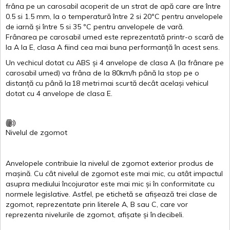
frâna
pe un
carosabil
acoperit
de un
strat
de
apă
care are
între
0.5
si
1.5 mm, la o
temperatură
între
2
si
20ºC
pentru
anvelopele
de
iarnă
și
între
5
si
35 ºC
pentru
anvelopele
de
vară
.
Frânarea
pe
carosabil
umed
este
reprezentată
printr
-o
scară
de
la
A
la
E
,
clasa
A
fiind
cea
mai
buna
performanță
în
acest
sens.
Un
vechicul
dotat
cu ABS
și
4
anvelope
de
clasa
A
(la
frânare
pe
carosabil
umed
)
va
frâna
de la 80km/h
până
la stop pe o
distanță
cu
până
la
18
metri
mai
scurtă
decât
același
vehicul
dotat
cu 4
anvelope
de
clasa
E
.
Nivelul
de
zgomot
Anvelopele
contribuie
la
nivelul
de
zgomot
exterior
produs
de
mașină
. Cu
cât
nivelul
de
zgomot
este
mai
mic, cu
atât
impactul
asupra
mediului
încojurator
este
mai
mic
și
în
conformitate
cu
normele
legislative.
Astfel
, pe
etichetă
se
afișează
trei
clase
de
zgomot
,
reprezentate
prin
literele
A
,
B
sau
C
, care
vor
reprezenta
nivelurile
de
zgomot
,
afișate
și
în
decibeli
.