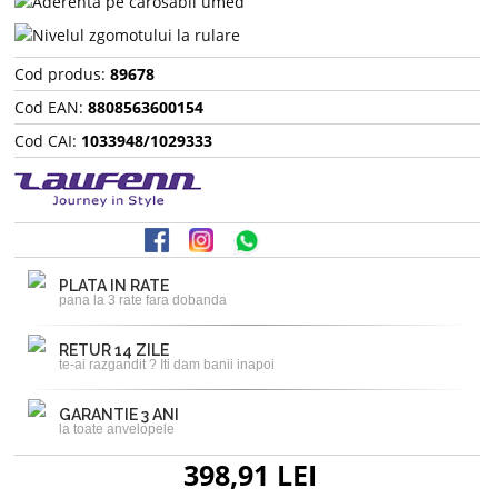
Cod produs:
89678
Cod EAN:
8808563600154
Cod CAI:
1033948/1029333
PLATA IN RATE
pana la 3 rate fara dobanda
RETUR 14 ZILE
te-ai razgandit ? Iti dam banii inapoi
GARANTIE 3 ANI
la toate anvelopele
398,91 LEI