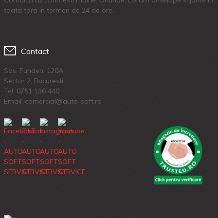
toata tara in termen de 24 de ore.
Contact
Sos. Fundeni 120A
Sector 2, Bucuresti
Tel:
0751 136 440
Email: comercial@auto-soft.ro