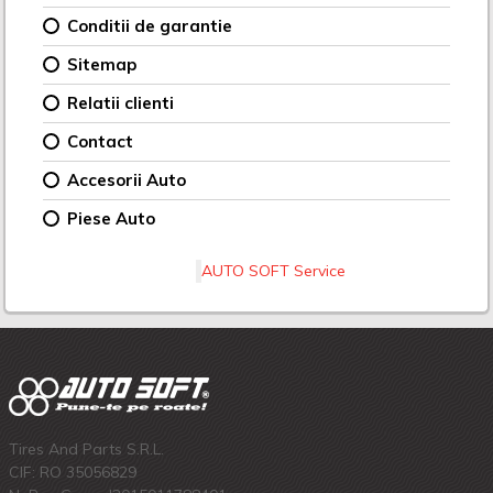
Conditii de garantie
Sitemap
Relatii clienti
Contact
Accesorii Auto
Piese Auto
AUTO SOFT Service
Tires And Parts S.R.L.
CIF: RO 35056829