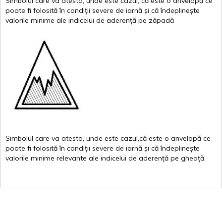
Simbolul
care
va
atesta
,
unde
este
cazul
,
că
este
o
anvelopă
ce
poate
fi
folosită
în
condiții
severe de
iarnă
și
că
îndeplinește
valor
i
le
minime
ale
indicelui
de
aderență
pe
zăpadă
Simbolul
care
va
atesta
,
unde
este
cazul,că
este
o
anvelopă
ce
poate
fi
folosită
în
condiții
severe de
iarnă
și
că
îndeplinește
valorile
minime
relevante
ale
indicelui
de
aderență
pe
gheață
.