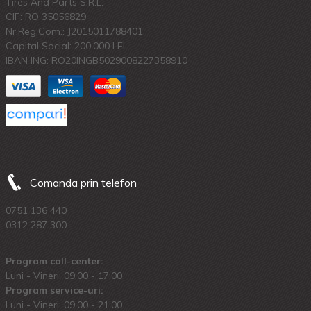
Tires And Parts S.R.L.
CIF: RO 35056829
Nr.Reg.Com.: J2015011788401
Capital Social: 200.000 LEI
IBAN ING: RO20INGB5029008227358910
Comanda prin telefon
0751 136 440
0312 287 300
Program call-center:
Luni - Vineri: 09:00 - 17:00
Program service-uri:
Luni - Vineri: 09.00 - 21:00