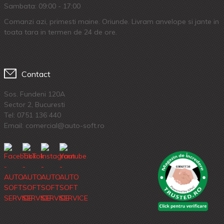
Sambata: 09:00 - 17:00
Comanzi azi, primesti maine. Oriunde. Livram anvelope si jante in
toata tara in termen de 24 de ore.
Contact
Sos. Fundeni 120A
Sector 2, Bucuresti
Tel:
0751 136 440
Email: comercial@auto-soft.ro