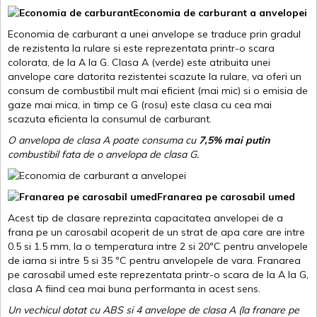
Economia de carburant a anvelopei
Economia de carburant a unei anvelope se traduce prin gradul
de rezistenta la rulare si este reprezentata printr-o scara
colorata, de la A la G. Clasa A (verde) este atribuita unei
anvelope care datorita rezistentei scazute la rulare, va oferi un
consum de combustibil mult mai eficient (mai mic) si o emisia de
gaze mai mica, in timp ce G (rosu) este clasa cu cea mai
scazuta eficienta la consumul de carburant.
O anvelopa de clasa A poate consuma cu
7,5% mai putin
combustibil fata de o anvelopa de clasa G.
Franarea pe carosabil umed
Acest tip de clasare reprezinta capacitatea anvelopei de a
frana pe un carosabil acoperit de un strat de apa care are intre
0.5 si 1.5 mm, la o temperatura intre 2 si 20ºC pentru anvelopele
de iarna si intre 5 si 35 ºC pentru anvelopele de vara. Franarea
pe carosabil umed este reprezentata printr-o scara de la A la G,
clasa A fiind cea mai buna performanta in acest sens.
Un vechicul dotat cu ABS si 4 anvelope de clasa A (la franare pe