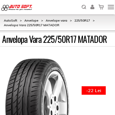
AutoSoft
>
Anvelope
>
Anvelope vara
>
225/50R17
>
Anvelopa Vara 225/50R17 MATADOR
Anvelopa Vara 225/50R17 MATADOR
-22 Lei