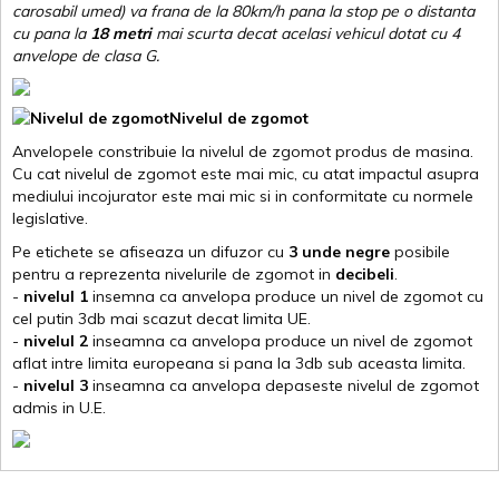
carosabil umed) va frana de la 80km/h pana la stop pe o distanta
cu pana la
18 metri
mai scurta decat acelasi vehicul dotat cu 4
anvelope de clasa G
.
Nivelul de zgomot
Anvelopele constribuie la nivelul de zgomot produs de masina.
Cu cat nivelul de zgomot este mai mic, cu atat impactul asupra
mediului incojurator este mai mic si in conformitate cu normele
legislative.
Pe etichete se afiseaza un difuzor cu
3 unde negre
posibile
pentru a reprezenta nivelurile de zgomot in
decibeli
.
-
nivelul 1
insemna ca anvelopa produce un nivel de zgomot cu
cel putin 3db mai scazut decat limita UE.
-
nivelul 2
inseamna ca anvelopa produce un nivel de zgomot
aflat intre limita europeana si pana la 3db sub aceasta limita.
-
nivelul 3
inseamna ca anvelopa depaseste nivelul de zgomot
admis in U.E.