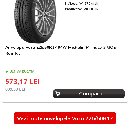
I. Viteza:
W (270km/h)
Producator:
MICHELIN
Anvelopa Vara 225/50R17 94W Michelin Primacy 3 MOE-
A
Runflat
R
ULTIMA BUCATA
573,17 LEI
899,53 LEI
7
Cumpara
Vezi toate anvelopele Vara 225/50R17