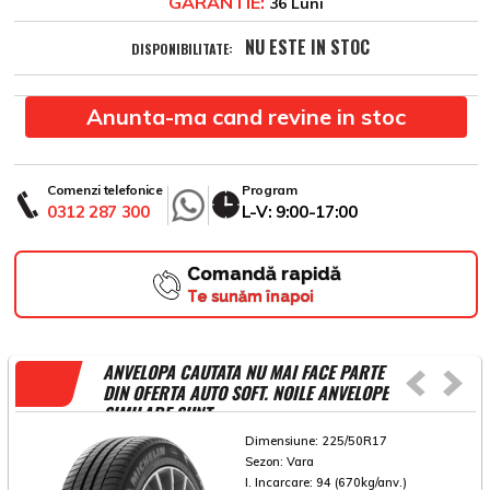
GARANTIE:
36 Luni
NU ESTE IN STOC
DISPONIBILITATE:
Anunta-ma cand revine in stoc
Comenzi telefonice
Program
0312 287 300
L-V: 9:00-17:00
Comandă rapidă
Te sunăm înapoi
ANVELOPA CAUTATA NU MAI FACE PARTE
DIN OFERTA AUTO SOFT. NOILE ANVELOPE
SIMILARE SUNT
Dimensiune:
225/50R17
Sezon:
Vara
I. Incarcare:
94 (670kg/anv.)