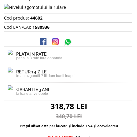
Cod produs:
44602
Cod EAN/CAI:
1580936
PLATA IN RATE
pana la 3 rate fara dobanda
RETUR 14 ZILE
te-ai razgandit ? Iti dam banii inapoi
GARANTIE 3 ANI
la toate anvelopele
318,78 LEI
340,70 LEI
Prețul afișat este per bucată și include TVA și ecovaloarea