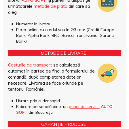
site-ul
, îți punem la dispoziție
AUTO SOFT
următoarele
metode de plată
din care să
alegi:
Numerar la livrare
Plata online cu cardul sau în 2/3 rate (Credit Europe
Bank, Alpha Bank, BRD, Banca Transilvania, Garanti
Bank)
METODE DE LIVRARE
Costurile de transport
se calculează
automat în partea de final a formularului de
comandă, după completarea datelor
necesare. Livrarea se face oriunde pe
teritoriul României.
Livrare prin curier rapid
Ridicare personală dintr-un
punct de service
AUTO
SOFT
din București
GARANȚIE PRODUSE