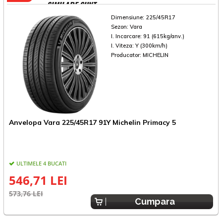
SIMILARE SUNT
Dimensiune:
225/45R17
Sezon:
Vara
I. Incarcare:
91 (615kg/anv.)
I. Viteza:
Y (300km/h)
Producator:
MICHELIN
A
Anvelopa Vara 225/45R17 91Y Michelin Primacy 5
A
ULTIMELE 4 BUCATI
546,71 LEI
5
573,76 LEI
Cumpara