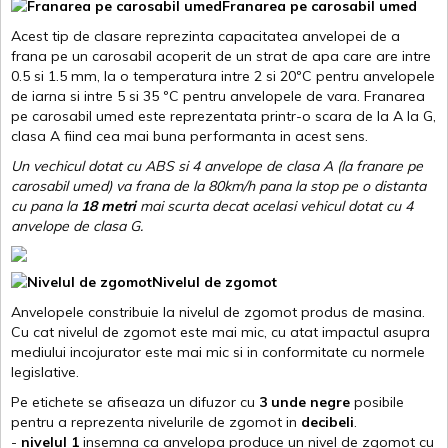
Franarea pe carosabil umed
Acest tip de clasare reprezinta capacitatea anvelopei de a
frana pe un carosabil acoperit de un strat de apa care are intre
0.5 si 1.5 mm, la o temperatura intre 2 si 20ºC pentru anvelopele
de iarna si intre 5 si 35 ºC pentru anvelopele de vara. Franarea
pe carosabil umed este reprezentata printr-o scara de la A la G,
clasa A fiind cea mai buna performanta in acest sens.
Un vechicul dotat cu ABS si 4 anvelope de clasa A (la franare pe
carosabil umed) va frana de la 80km/h pana la stop pe o distanta
cu pana la
18 metri
mai scurta decat acelasi vehicul dotat cu 4
anvelope de clasa G
.
Nivelul de zgomot
Anvelopele constribuie la nivelul de zgomot produs de masina.
Cu cat nivelul de zgomot este mai mic, cu atat impactul asupra
mediului incojurator este mai mic si in conformitate cu normele
legislative.
Pe etichete se afiseaza un difuzor cu
3 unde negre
posibile
pentru a reprezenta nivelurile de zgomot in
decibeli
.
-
nivelul 1
insemna ca anvelopa produce un nivel de zgomot cu