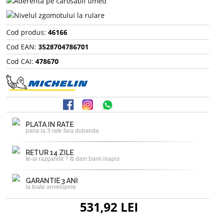
Cod produs:
46166
Cod EAN:
3528704786701
Cod CAI:
478670
PLATA IN RATE
pana la 3 rate fara dobanda
RETUR 14 ZILE
te-ai razgandit ? Iti dam banii inapoi
GARANTIE 3 ANI
la toate anvelopele
531,92 LEI