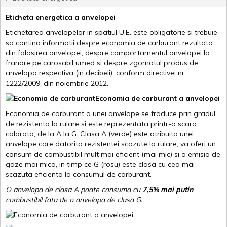
Eticheta energetica a anvelopei
Etichetarea anvelopelor in spatiul U.E. este obligatorie si trebuie
sa contina informatii despre economia de carburant rezultata
din folosirea anvelopei, despre comportamentul anvelopei la
franare pe carosabil umed si despre zgomotul produs de
anvelopa respectiva (in decibeli), conform directivei nr.
1222/2009, din noiembrie 2012.
Economia de carburant a anvelopei
Economia de carburant a unei anvelope se traduce prin gradul
de rezistenta la rulare si este reprezentata printr-o scara
colorata, de la A la G. Clasa A (verde) este atribuita unei
anvelope care datorita rezistentei scazute la rulare, va oferi un
consum de combustibil mult mai eficient (mai mic) si o emisia de
gaze mai mica, in timp ce G (rosu) este clasa cu cea mai
scazuta eficienta la consumul de carburant.
O anvelopa de clasa A poate consuma cu
7,5% mai putin
combustibil fata de o anvelopa de clasa G.