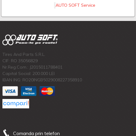
AUTO SOFT Service
Tires And Parts S.R.L.
CIF: RO 35056829
Nr.Reg.Com.: J2015011788401
Capital Social: 200.000 LEI
IBAN ING: RO20INGB5029008227358910
Comanda prin telefon