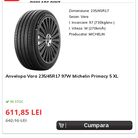
SIMILARE SUNT
Dimensiune:
235/45R17
Sezon:
Vara
I. Incarcare:
97 (730kg/anv.)
I. Viteza:
W (270km/h)
Producator:
MICHELIN
Anvelopa Vara 235/45R17 97W Michelin Primacy 5 XL
A
IN STOC
611,85 LEI
642,16 LEI
6
Cumpara