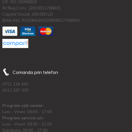
CIF: RO 35056829
Nr.Reg.Com.: J2015011788401
Capital Social: 200.000 LEI
IBAN ING: RO20INGB5029008227358910
Comanda prin telefon
0751 136 440
0312 287 300
Program call-center:
Luni - Vineri: 09:00 - 17:00
Program service-uri:
Luni - Vineri: 09.00 - 21:00
Sambata: 09:00 - 17:00