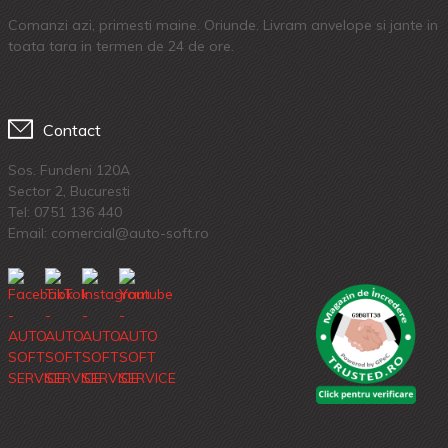
Comanzi azi, primesti maine. Oriunde. Livram anvelope si jante in
toata tara in termen de 24 de ore.
Contact
Sos. Fundeni 120A
Sector 2, Bucuresti
Tel:
0751 136 440
Email: comercial@auto-soft.ro