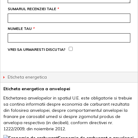
SUMARUL RECENZIEI TALE
*
NUMELE TAU
*
VREI SA URMARESTI DISCUTIA?
Eticheta energetica
Eticheta energetica a anvelopei
Etichetarea anvelopelor in spatiul U.E. este obligatorie si trebuie
sa contina informatii despre economia de carburant rezultata
din folosirea anvelopei, despre comportamentul anvelopei la
franare pe carosabil umed si despre zgomotul produs de
anvelopa respectiva (in decibeli), conform directivei nr.
1222/2009, din noiembrie 2012.
Economia de carburant a anvelopei