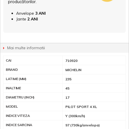
producătorilor.
Anvelope
3 ANI
Jante
2 ANI
Mai multe informatii
CAI
710920
BRAND
MICHELIN
LATIME (MM)
235
INALTIME
45
DIAMETRU (INCH)
17
MODEL
PILOT SPORT 4 XL
INDICE VITEZA
Y (300km/h)
INDICE SARCINA
97 (730kg/anvelopa)