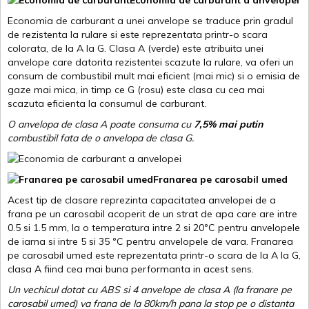
Economia de carburant a unei anvelope se traduce prin gradul
de rezistenta la rulare si este reprezentata printr-o scara
colorata, de la A la G. Clasa A (verde) este atribuita unei
anvelope care datorita rezistentei scazute la rulare, va oferi un
consum de combustibil mult mai eficient (mai mic) si o emisia de
gaze mai mica, in timp ce G (rosu) este clasa cu cea mai
scazuta eficienta la consumul de carburant.
O anvelopa de clasa A poate consuma cu
7,5% mai putin
combustibil fata de o anvelopa de clasa G.
Franarea pe carosabil umed
Acest tip de clasare reprezinta capacitatea anvelopei de a
frana pe un carosabil acoperit de un strat de apa care are intre
0.5 si 1.5 mm, la o temperatura intre 2 si 20ºC pentru anvelopele
de iarna si intre 5 si 35 ºC pentru anvelopele de vara. Franarea
pe carosabil umed este reprezentata printr-o scara de la A la G,
clasa A fiind cea mai buna performanta in acest sens.
Un vechicul dotat cu ABS si 4 anvelope de clasa A (la franare pe
carosabil umed) va frana de la 80km/h pana la stop pe o distanta