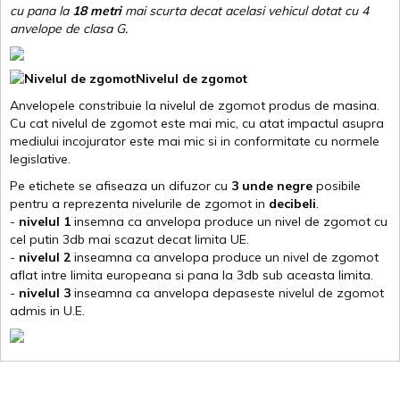
cu pana la
18 metri
mai scurta decat acelasi vehicul dotat cu 4
anvelope de clasa G
.
Nivelul de zgomot
Anvelopele constribuie la nivelul de zgomot produs de masina.
Cu cat nivelul de zgomot este mai mic, cu atat impactul asupra
mediului incojurator este mai mic si in conformitate cu normele
legislative.
Pe etichete se afiseaza un difuzor cu
3 unde negre
posibile
pentru a reprezenta nivelurile de zgomot in
decibeli
.
-
nivelul 1
insemna ca anvelopa produce un nivel de zgomot cu
cel putin 3db mai scazut decat limita UE.
-
nivelul 2
inseamna ca anvelopa produce un nivel de zgomot
aflat intre limita europeana si pana la 3db sub aceasta limita.
-
nivelul 3
inseamna ca anvelopa depaseste nivelul de zgomot
admis in U.E.