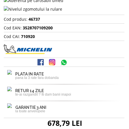
Cod produs:
46737
Cod EAN:
3528707109200
Cod CAI:
710920
PLATA IN RATE
pana la 3 rate fara dobanda
RETUR 14 ZILE
te-ai razgandit ? Iti dam banii inapoi
GARANTIE 3 ANI
la toate anvelopele
678,79 LEI