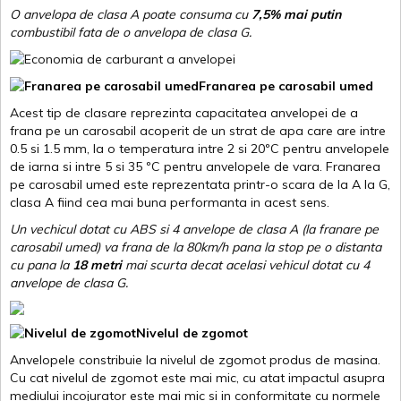
O anvelopa de clasa A poate consuma cu
7,5% mai putin
combustibil fata de o anvelopa de clasa G.
Franarea pe carosabil umed
Acest tip de clasare reprezinta capacitatea anvelopei de a
frana pe un carosabil acoperit de un strat de apa care are intre
0.5 si 1.5 mm, la o temperatura intre 2 si 20ºC pentru anvelopele
de iarna si intre 5 si 35 ºC pentru anvelopele de vara. Franarea
pe carosabil umed este reprezentata printr-o scara de la A la G,
clasa A fiind cea mai buna performanta in acest sens.
Un vechicul dotat cu ABS si 4 anvelope de clasa A (la franare pe
carosabil umed) va frana de la 80km/h pana la stop pe o distanta
cu pana la
18 metri
mai scurta decat acelasi vehicul dotat cu 4
anvelope de clasa G
.
Nivelul de zgomot
Anvelopele constribuie la nivelul de zgomot produs de masina.
Cu cat nivelul de zgomot este mai mic, cu atat impactul asupra
mediului incojurator este mai mic si in conformitate cu normele