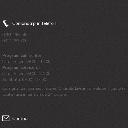
Comanda prin telefon
0751 136 440
0312 287 300
Program call-center:
Luni - Vineri: 09:00 - 17:00
Program service-uri:
Luni - Vineri: 09.00 - 21:00
Sambata: 09:00 - 17:00
Comanzi azi, primesti maine. Oriunde. Livram anvelope si jante in
toata tara in termen de 24 de ore.
Contact