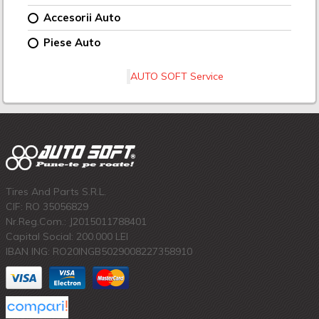
Accesorii Auto
Piese Auto
AUTO SOFT Service
Tires And Parts S.R.L.
CIF: RO 35056829
Nr.Reg.Com.: J2015011788401
Capital Social: 200.000 LEI
IBAN ING: RO20INGB5029008227358910