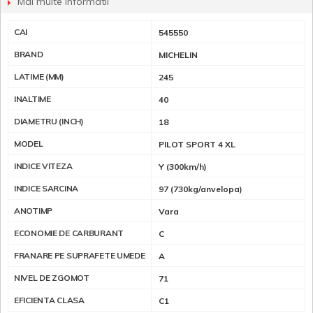
Mai multe informatii
CAI
545550
BRAND
MICHELIN
LATIME (MM)
245
INALTIME
40
DIAMETRU (INCH)
18
MODEL
PILOT SPORT 4 XL
INDICE VITEZA
Y (300km/h)
INDICE SARCINA
97 (730kg/anvelopa)
ANOTIMP
Vara
ECONOMIE DE CARBURANT
C
FRANARE PE SUPRAFETE UMEDE
A
NIVEL DE ZGOMOT
71
EFICIENTA CLASA
C1