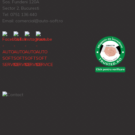
Sos. Fundeni 120A
Sector 2, Bucuresti
Tel:
0751 136 440
Email: comercial@auto-soft.ro