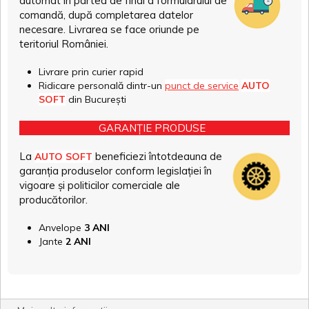
automat în partea de final a formularului de
comandă, după completarea datelor
necesare. Livrarea se face oriunde pe
teritoriul României.
Livrare prin curier rapid
Ridicare personală dintr-un
punct de service
AUTO
SOFT
din București
GARANȚIE PRODUSE
La
beneficiezi întotdeauna de
AUTO SOFT
garanția produselor conform legislației în
vigoare și politicilor comerciale ale
producătorilor.
Anvelope
3 ANI
Jante
2 ANI