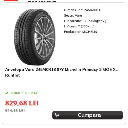
SIMILARE SUNT
Dimensiune:
245/40R18
Sezon:
Vara
I. Incarcare:
97 (730kg/anv.)
I. Viteza:
Y (300km/h)
Producator:
MICHELIN
Anvelopa Vara 245/40R18 97Y Michelin Primacy 3 MOE XL-
A
Runflat
ULTIMELE 2 BUCATI
829,68 LEI
914,15 LEI
7
Cumpara