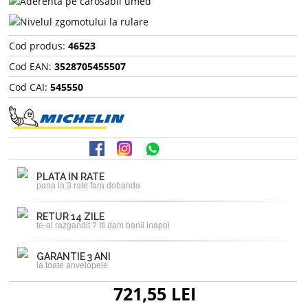
Cod produs:
46523
Cod EAN:
3528705455507
Cod CAI:
545550
PLATA IN RATE
pana la 3 rate fara dobanda
RETUR 14 ZILE
te-ai razgandit ? Iti dam banii inapoi
GARANTIE 3 ANI
la toate anvelopele
721,55 LEI