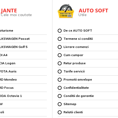
JANTE
AUTO SOFT
Cele mai cautate
Utile
toturisme
De ce AUTO SOFT
OLKSWAGEN Passat
Termene si conditii
OLKSWAGEN Golf 5
Livrare comenzi
DI A4
Cum cumpar
CIA Logan
Retur produse
YOTA Auris
Tarife servicii
ORD Mondeo
Promotii anvelope
RD Focus
Confidentialitate
ODA Octavia 1
Conditii de garantie
MW
Sitemap
oli
Relatii clienti