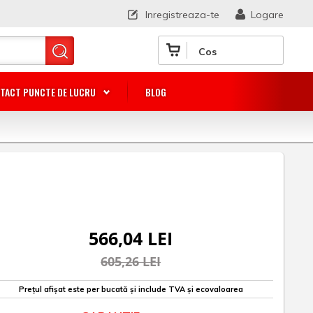
Inregistreaza-te
Logare
Cos
TACT PUNCTE DE LUCRU
BLOG
566,04 LEI
605,26 LEI
Prețul afișat este per bucată și include TVA și ecovaloarea