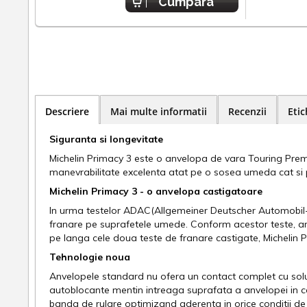
Cumpara
Descriere
Mai multe informatii
Recenzii
Etic
Siguranta si longevitate
Michelin Primacy 3 este o anvelopa de vara Touring Prem
manevrabilitate excelenta atat pe o sosea umeda cat si p
Michelin Primacy 3 - o anvelopa castigatoare
In urma testelor ADAC(Allgemeiner Deutscher Automobil-Clu
franare pe suprafetele umede. Conform acestor teste, an
pe langa cele doua teste de franare castigate, Michelin Pr
Tehnologie noua
Anvelopele standard nu ofera un contact complet cu solul
autoblocante mentin intreaga suprafata a anvelopei in con
banda de rulare optimizand aderenta in orice conditii de 