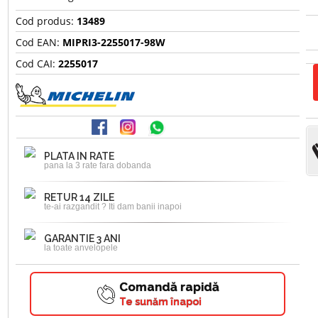
Cod produs:
13489
Cod EAN:
MIPRI3-2255017-98W
Cod CAI:
2255017
PLATA IN RATE
pana la 3 rate fara dobanda
RETUR 14 ZILE
te-ai razgandit ? Iti dam banii inapoi
GARANTIE 3 ANI
la toate anvelopele
Comandă rapidă
Te sunăm înapoi