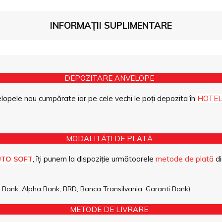
INFORMAȚII SUPLIMENTARE
DEPOZITARE ANVELOPE
opele nou cumpărate iar pe cele vechi le poți depozita în
HOTEL
MODALITĂȚI DE PLATĂ
, îți punem la dispoziție următoarele
metode de plată
di
UTO SOFT
pe Bank, Alpha Bank, BRD, Banca Transilvania, Garanti Bank)
METODE DE LIVRARE