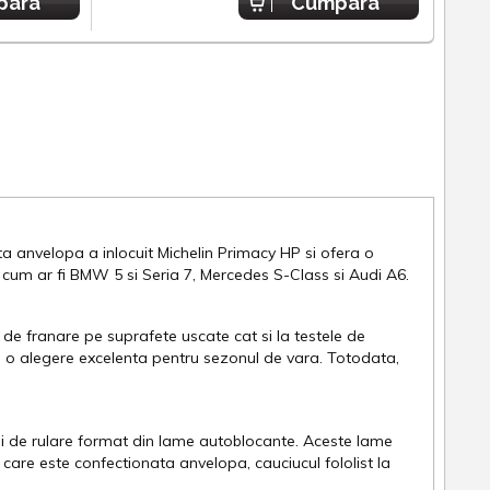
para
Cumpara
 anvelopa a inlocuit Michelin Primacy HP si ofera o
 cum ar fi BMW 5 si Seria 7, Mercedes S-Class si Audi A6.
de franare pe suprafete uscate cat si la testele de
d o alegere excelenta pentru sezonul de vara. Totodata,
ii de rulare format din lame autoblocante. Aceste lame
 care este confectionata anvelopa, cauciucul fololist la