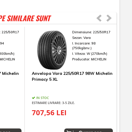
PE SIMILARE SUNT
:
225/50R17
Dimensiune:
225/50R17
Sezon:
Vara
:
94
I. Incarcare:
98
)
(750kg/anv.)
(300km/h)
I. Viteza:
W (270km/h)
MICHELIN
Producator:
MICHELIN
 Michelin
Anvelopa Vara 225/50R17 98W Michelin
Anv
Primacy 5 XL
e.P
IN STOC
IN
ESTIMARE LIVRARE: 3-5 ZILE.
ESTIM
707,56 LEI
68