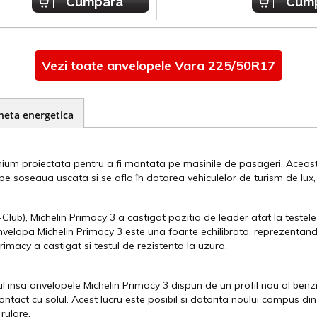
Cumpara
Cum
Vezi toate anvelopele Vara 225/50R17
heta energetica
ium proiectata pentru a fi montata pe masinile de pasageri. Aceasta
e soseaua uscata si se afla în dotarea vehiculelor de turism de lux,
b), Michelin Primacy 3 a castigat pozitia de leader atat la testele 
velopa Michelin Primacy 3 este una foarte echilibrata, reprezentan
imacy a castigat si testul de rezistenta la uzura.
 insa anvelopele Michelin Primacy 3 dispun de un profil nou al benz
tact cu solul. Acest lucru este posibil si datorita noului compus din
rulare.