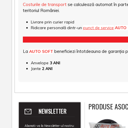
Costurile de transport
se calculează automat în parte
teritoriul României.
Livrare prin curier rapid
Ridicare personală dintr-un
punct de service
AUTO
La
beneficiezi întotdeauna de garanția pro
AUTO SOFT
Anvelope
3 ANI
Jante
2 ANI
PRODUSE ASOC
NEWSLETTER
Abonati-va la Newsletter-ul nostru: