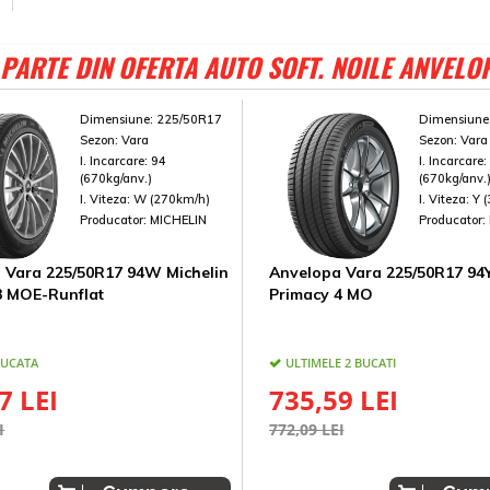
PARTE DIN OFERTA AUTO SOFT. NOILE ANVELO
Dimensiune:
225/50R17
Dimensiune
Sezon:
Vara
Sezon:
Vara
I. Incarcare:
94
I. Incarcare
(670kg/anv.)
(670kg/anv.
I. Viteza:
W (270km/h)
I. Viteza:
Y 
Producator:
MICHELIN
Producator:
 Vara 225/50R17 94W Michelin
Anvelopa Vara 225/50R17 94Y
3 MOE-Runflat
Primacy 4 MO
BUCATA
ULTIMELE 2 BUCATI
7 LEI
735,59 LEI
I
772,09 LEI