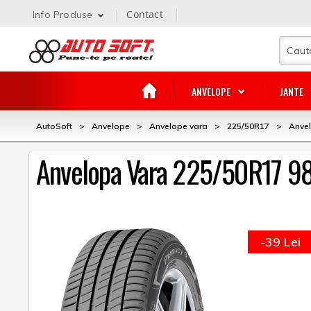
Contact
Info Produse
ANVELOPE
JANTE
AutoSoft
>
Anvelope
>
Anvelope vara
>
225/50R17
>
Anve
Anvelopa Vara 225/50R17 
-39 Lei