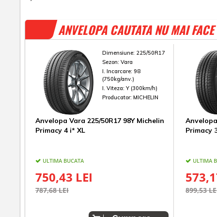
ANVELOPA CAUTATA NU MAI FACE 
Dimensiune:
225/50R17
Sezon:
Vara
I. Incarcare:
98
(750kg/anv.)
I. Viteza:
Y (300km/h)
Producator:
MICHELIN
Anvelopa Vara 225/50R17 98Y Michelin
Anvelopa
Primacy 4 i* XL
Primacy 
ULTIMA BUCATA
ULTIMA 
750,43 LEI
573,1
787,68 LEI
899,53 LE