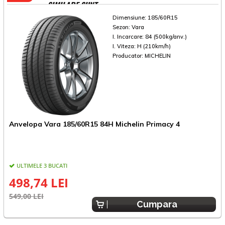
SIMILARE SUNT
Dimensiune:
185/60R15
Sezon:
Vara
I. Incarcare:
84 (500kg/anv.)
I. Viteza:
H (210km/h)
Producator:
MICHELIN
A
Anvelopa Vara 185/60R15 84H Michelin Primacy 4
ULTIMELE 3 BUCATI
498,74 LEI
4
549,00 LEI
Cumpara