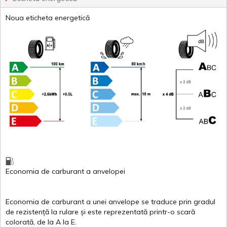
Noua eticheta energetică
Economia de carburant
a
anvelopei
Economia de carburant a
unei
anvelope
se traduce
prin
gradul
de
rezistență
la
rulare
și
este
reprezentată
printr
-o
scară
colorată
, de la
A
la
E
.