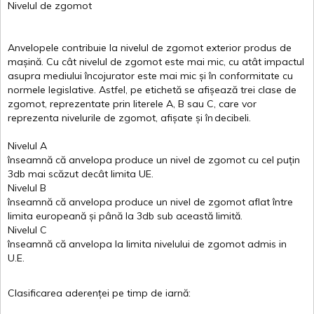
Nivelul
de
zgomot
Anvelopele
contribuie
la
nivelul
de
zgomot
exterior
produs
de
mașină
. Cu
cât
nivelul
de
zgomot
este
mai
mic, cu
atât
impactul
asupra
mediului
încojurator
este
mai
mic
și
în
conformitate
cu
normele
legislative.
Astfel
, pe
etichetă
se
afișează
trei
clase
de
zgomot
,
reprezentate
prin
literele
A
,
B
sau
C
, care
vor
reprezenta
nivelurile
de
zgomot
,
afișate
și
în
decibeli
.
Nivelul
A
înseamnă
că
anvelopa
produce un
nivel
de
zgomot
cu
cel
puțin
3db
mai
scăzut
decât
limita
UE.
Nivelul
B
înseamnă
că
anvelopa
produce un
nivel
de
zgomot
aflat
între
limita
europeană
și
până
la 3db sub
această
limită
.
Nivelul
C
înseamnă
că
anvelopa
la
limita
nivelului
de
zgomot
admis in
U.E.
Clasificarea
aderenței
pe
timp
de
iarnă
: