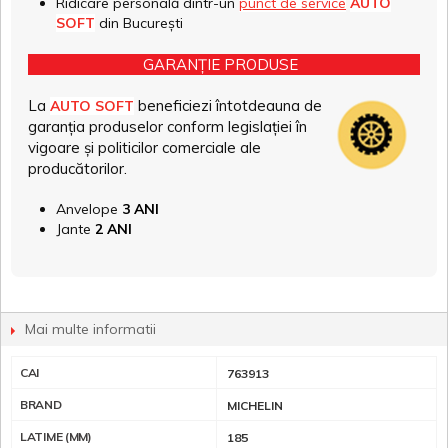
Ridicare personală dintr-un
punct de service
AUTO
SOFT
din București
GARANȚIE PRODUSE
La
beneficiezi întotdeauna de
AUTO SOFT
garanția produselor conform legislației în
vigoare și politicilor comerciale ale
producătorilor.
Anvelope
3 ANI
Jante
2 ANI
Mai multe informatii
CAI
763913
BRAND
MICHELIN
LATIME (MM)
185