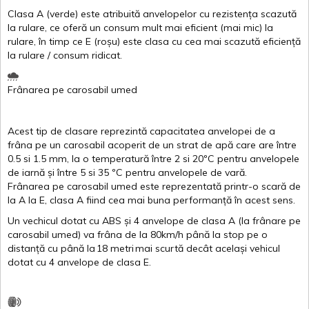
Clasa
A
(
verde
)
este
atribuită
anvelopelor
cu
rezistența
scazută
la
rulare
,
ce
oferă
un
consum
mult
mai
eficient
(
mai
mic) la
rulare
,
în
timp
ce
E
(
roșu
)
este
clasa
cu
cea
mai
scazută
eficiență
la
rulare
/
consum
ridicat
.
Frânarea
pe
carosabil
umed
Acest
tip de
clasare
reprezintă
capacitatea
anvelopei
de a
frâna
pe un
carosabil
acoperit
de un
strat
de
apă
care are
între
0.5
si
1.5 mm, la o
temperatură
între
2
si
20ºC
pentru
anvelopele
de
iarnă
și
între
5
si
35 ºC
pentru
anvelopele
de
vară
.
Frânarea
pe
carosabil
umed
este
reprezentată
printr
-o
scară
de
la
A
la
E
,
clasa
A
fiind
cea
mai
buna
performanță
în
acest
sens.
Un
vechicul
dotat
cu ABS
și
4
anvelope
de
clasa
A
(la
frânare
pe
carosabil
umed
)
va
frâna
de la 80km/h
până
la stop pe o
distanță
cu
până
la
18
metri
mai
scurtă
decât
același
vehicul
dotat
cu 4
anvelope
de
clasa
E
.