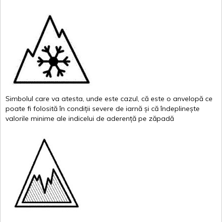
Simbolul
care
va
atesta
,
unde
este
cazul
,
că
este
o
anvelopă
ce
poate
fi
folosită
în
condiții
severe de
iarnă
și
că
îndeplinește
valor
i
le
minime
ale
indicelui
de
aderență
pe
zăpadă