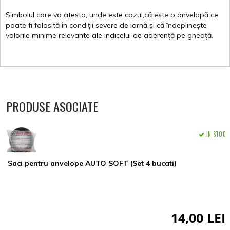
Simbolul
care
va
atesta
,
unde
este
cazul,că
este
o
anvelopă
ce
poate
fi
folosită
în
condiții
severe de
iarnă
și
că
îndeplinește
valorile
minime
relevante
ale
indicelui
de
aderență
pe
gheață
.
PRODUSE ASOCIATE
IN STOC
Saci pentru anvelope AUTO SOFT (Set 4 bucati)
14,00 LEI