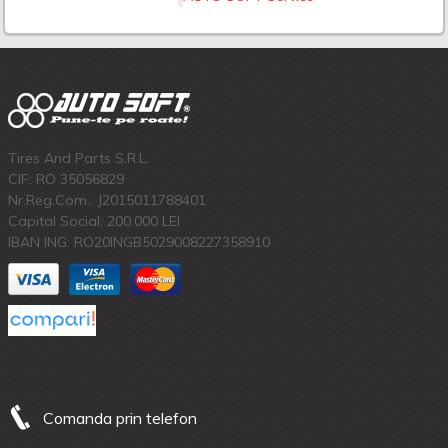
Tires And Parts S.R.L.
CIF: RO 35056829
Nr.Reg.Com.: J2015011788401
Capital Social: 200.000 LEI
IBAN ING: RO20INGB5029008227358910
Comanda prin telefon