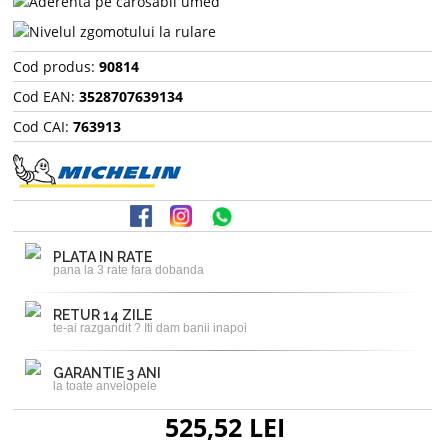
Cod produs:
90814
Cod EAN:
3528707639134
Cod CAI:
763913
PLATA IN RATE
pana la 3 rate fara dobanda
RETUR 14 ZILE
te-ai razgandit ? Iti dam banii inapoi
GARANTIE 3 ANI
la toate anvelopele
525,52 LEI