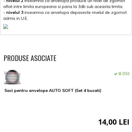
-
nivelul 2
inseamna ca anvelopa produce un nivel de zgomot
aflat intre limita europeana si pana la 3db sub aceasta limita.
-
nivelul 3
inseamna ca anvelopa depaseste nivelul de zgomot
admis in U.E.
PRODUSE ASOCIATE
IN STOC
Saci pentru anvelope AUTO SOFT (Set 4 bucati)
14,00 LEI