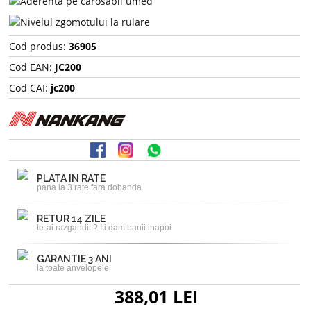
Cod produs:
36905
Cod EAN:
JC200
Cod CAI:
jc200
PLATA IN RATE
pana la 3 rate fara dobanda
RETUR 14 ZILE
te-ai razgandit ? Iti dam banii inapoi
GARANTIE 3 ANI
la toate anvelopele
388,01 LEI