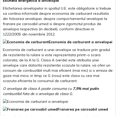
Eticheta energetica a anvelopei
Etichetarea anvelopelor in spatiul U.E. este obligatorie si trebuie
sa contina informatii despre economia de carburant rezultata
din folosirea anvelopei, despre comportamentul anvelopei la
franare pe carosabil umed si despre zgomotul produs de
anvelopa respectiva (in decibeli), conform directivei nr.
1222/2009, din noiembrie 2012.
Economia de carburant a anvelopei
Economia de carburant a unei anvelope se traduce prin gradul
de rezistenta la rulare si este reprezentata printr-o scara
colorata, de la A la G. Clasa A (verde) este atribuita unei
anvelope care datorita rezistentei scazute la rulare, va oferi un
consum de combustibil mult mai eficient (mai mic) si o emisia de
gaze mai mica, in timp ce G (rosu) este clasa cu cea mai
scazuta eficienta la consumul de carburant.
O anvelopa de clasa A poate consuma cu
7,5% mai putin
combustibil fata de o anvelopa de clasa G.
Franarea pe carosabil umed