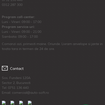
0312 287 300
Program call-center:
Luni - Vineri: 09:00 - 17:00
Program service-uri:
Luni - Vineri: 09.00 - 21:00
Sambata: 09:00 - 17:00
Comanzi azi, primesti maine. Oriunde. Livram anvelope si jante in
toata tara in termen de 24 de ore.
Contact
Sos. Fundeni 120A
Sector 2, Bucuresti
Tel:
0751 136 440
Email: comercial@auto-soft.ro