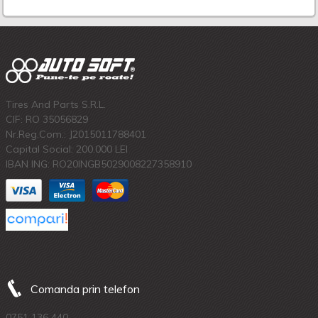
Tires And Parts S.R.L.
CIF: RO 35056829
Nr.Reg.Com.: J2015011788401
Capital Social: 200.000 LEI
IBAN ING: RO20INGB5029008227358910
Comanda prin telefon
0751 136 440