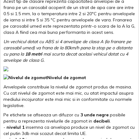
Acest tip de clasare reprezinta capacitatea anvelopei de a
frana pe un carosabil acoperit de un strat de apa care are intre
0.5 si 1.5 mm, la o temperatura intre 2 si 20ºC pentru anvelopele
de iarna si intre 5 si 35 ºC pentru anvelopele de vara. Franarea
pe carosabil umed este reprezentata printr-o scara de la A la G,
clasa A fiind cea mai buna performanta in acest sens.
Un vechicul dotat cu ABS si 4 anvelope de clasa A (la franare pe
carosabil umed) va frana de la 80km/h pana la stop pe o distanta
cu pana la
18 metri
mai scurta decat acelasi vehicul dotat cu 4
anvelope de clasa G
.
Nivelul de zgomot
Anvelopele constribuie la nivelul de zgomot produs de masina.
Cu cat nivelul de zgomot este mai mic, cu atat impactul asupra
mediului incojurator este mai mic si in conformitate cu normele
legislative.
Pe etichete se afiseaza un difuzor cu
3 unde negre
posibile
pentru a reprezenta nivelurile de zgomot in
decibeli
.
-
nivelul 1
insemna ca anvelopa produce un nivel de zgomot cu
cel putin 3db mai scazut decat limita UE.