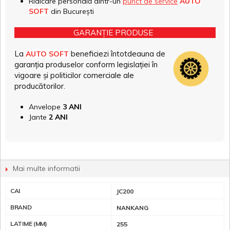
Ridicare personală dintr-un
punct de service
AUTO
SOFT
din București
GARANȚIE PRODUSE
La
beneficiezi întotdeauna de
AUTO SOFT
garanția produselor conform legislației în
vigoare și politicilor comerciale ale
producătorilor.
Anvelope
3 ANI
Jante
2 ANI
Mai multe informatii
CAI
JC200
BRAND
NANKANG
LATIME (MM)
255