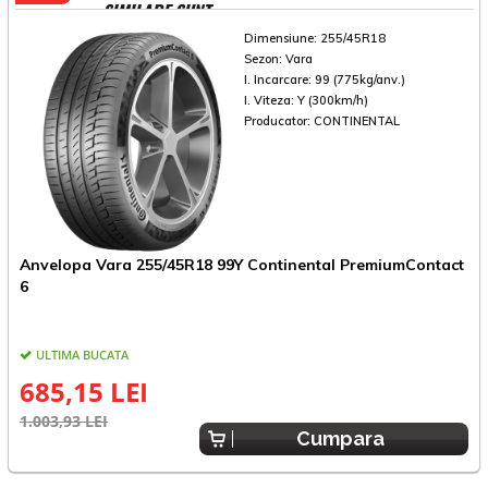
SIMILARE SUNT
Dimensiune:
255/45R18
Sezon:
Vara
I. Incarcare:
99 (775kg/anv.)
I. Viteza:
Y (300km/h)
Producator:
CONTINENTAL
Anvelopa Vara 255/45R18 99Y Continental PremiumContact
A
6
ULTIMA BUCATA
685,15 LEI
1.003,93 LEI
1
Cumpara