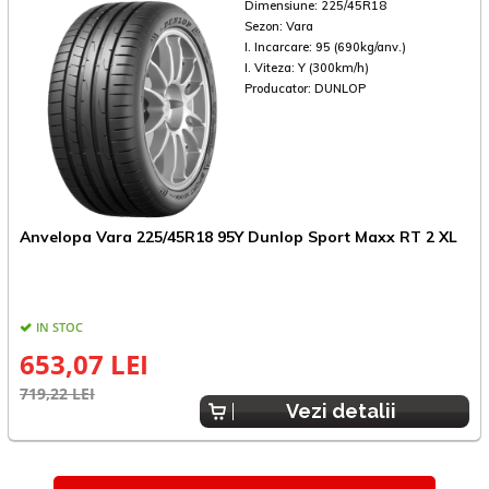
Dimensiune:
225/45R18
Sezon:
Vara
I. Incarcare:
95 (690kg/anv.)
I. Viteza:
Y (300km/h)
Producator:
DUNLOP
A
Anvelopa Vara 225/45R18 95Y Dunlop Sport Maxx RT 2 XL
A
IN STOC
653,07 LEI
6
719,22 LEI
Vezi detalii