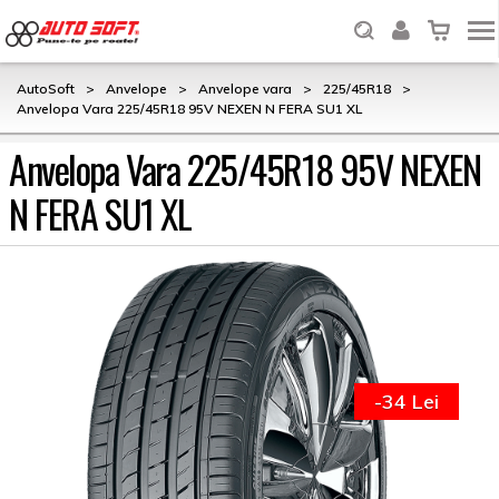
AutoSoft
>
Anvelope
>
Anvelope vara
>
225/45R18
>
Anvelopa Vara 225/45R18 95V NEXEN N FERA SU1 XL
Anvelopa Vara 225/45R18 95V NEXEN
N FERA SU1 XL
-34 Lei