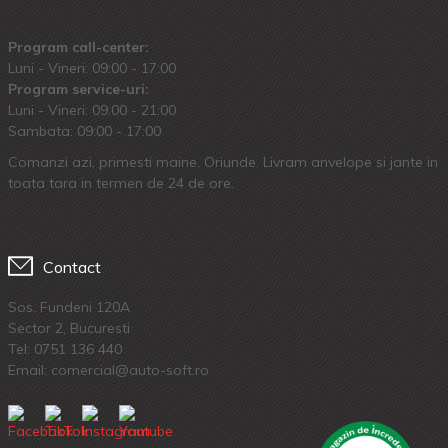
Program call-center:
Luni - Vineri: 09:00 - 17:00
Program service-uri:
Luni - Vineri: 09.00 - 21:00
Sambata: 09:00 - 17:00
Comanzi azi, primesti maine. Oriunde. Livram anvelope si jante in
toata tara in termen de 24 de ore.
Contact
Sos. Fundeni 120A
Sector 2, Bucuresti
Tel:
0751 136 440
Email: comercial@auto-soft.ro