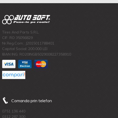
Tires And Parts S.R.L.
CIF: RO 35056829
Nr.Reg.Com.: J2015011788401
Capital Social: 200.000 LEI
IBAN ING: RO20INGB5029008227358910
Comanda prin telefon
0751 136 440
0312 287 300