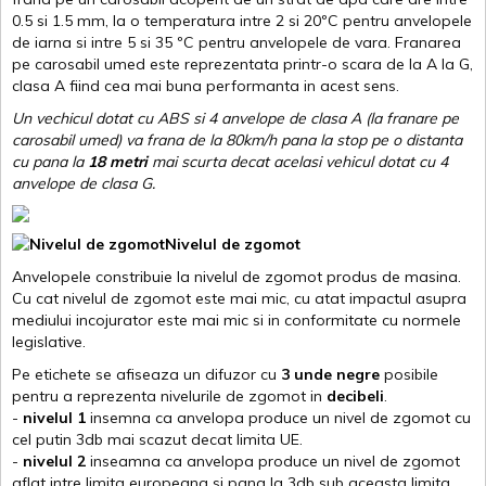
0.5 si 1.5 mm, la o temperatura intre 2 si 20ºC pentru anvelopele
de iarna si intre 5 si 35 ºC pentru anvelopele de vara. Franarea
pe carosabil umed este reprezentata printr-o scara de la A la G,
clasa A fiind cea mai buna performanta in acest sens.
Un vechicul dotat cu ABS si 4 anvelope de clasa A (la franare pe
carosabil umed) va frana de la 80km/h pana la stop pe o distanta
cu pana la
18 metri
mai scurta decat acelasi vehicul dotat cu 4
anvelope de clasa G
.
Nivelul de zgomot
Anvelopele constribuie la nivelul de zgomot produs de masina.
Cu cat nivelul de zgomot este mai mic, cu atat impactul asupra
mediului incojurator este mai mic si in conformitate cu normele
legislative.
Pe etichete se afiseaza un difuzor cu
3 unde negre
posibile
pentru a reprezenta nivelurile de zgomot in
decibeli
.
-
nivelul 1
insemna ca anvelopa produce un nivel de zgomot cu
cel putin 3db mai scazut decat limita UE.
-
nivelul 2
inseamna ca anvelopa produce un nivel de zgomot
aflat intre limita europeana si pana la 3db sub aceasta limita.