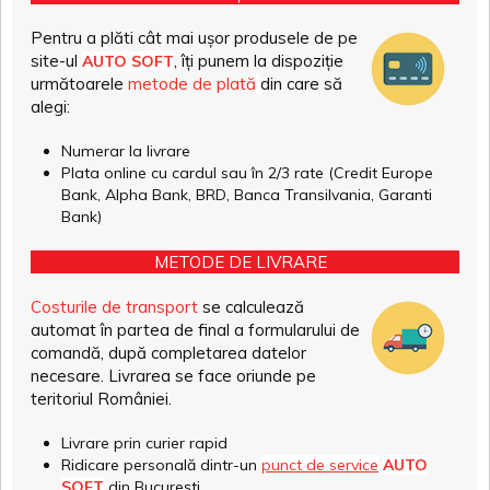
Pentru a plăti cât mai ușor produsele de pe
site-ul
, îți punem la dispoziție
AUTO SOFT
următoarele
metode de plată
din care să
alegi:
Numerar la livrare
Plata online cu cardul sau în 2/3 rate (Credit Europe
Bank, Alpha Bank, BRD, Banca Transilvania, Garanti
Bank)
METODE DE LIVRARE
Costurile de transport
se calculează
automat în partea de final a formularului de
comandă, după completarea datelor
necesare. Livrarea se face oriunde pe
teritoriul României.
Livrare prin curier rapid
Ridicare personală dintr-un
punct de service
AUTO
SOFT
din București