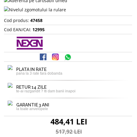
Cod produs:
47458
Cod EAN/CAI:
12995
PLATA IN RATE
pana la 3 rate fara dobanda
RETUR 14 ZILE
te-ai razgandit ? Iti dam banii inapoi
GARANTIE 3 ANI
la toate anvelopele
484,41 LEI
517,92 LEI