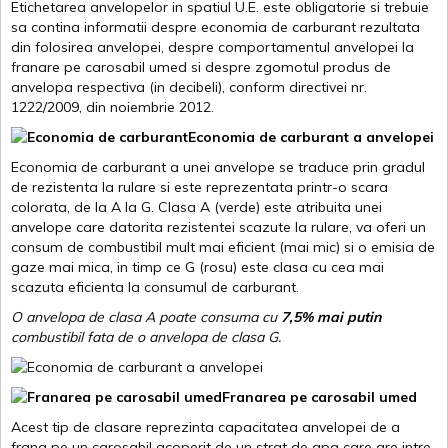
Etichetarea anvelopelor in spatiul U.E. este obligatorie si trebuie
sa contina informatii despre economia de carburant rezultata
din folosirea anvelopei, despre comportamentul anvelopei la
franare pe carosabil umed si despre zgomotul produs de
anvelopa respectiva (in decibeli), conform directivei nr.
1222/2009, din noiembrie 2012.
Economia de carburant a anvelopei
Economia de carburant a unei anvelope se traduce prin gradul
de rezistenta la rulare si este reprezentata printr-o scara
colorata, de la A la G. Clasa A (verde) este atribuita unei
anvelope care datorita rezistentei scazute la rulare, va oferi un
consum de combustibil mult mai eficient (mai mic) si o emisia de
gaze mai mica, in timp ce G (rosu) este clasa cu cea mai
scazuta eficienta la consumul de carburant.
O anvelopa de clasa A poate consuma cu
7,5% mai putin
combustibil fata de o anvelopa de clasa G.
Franarea pe carosabil umed
Acest tip de clasare reprezinta capacitatea anvelopei de a
frana pe un carosabil acoperit de un strat de apa care are intre