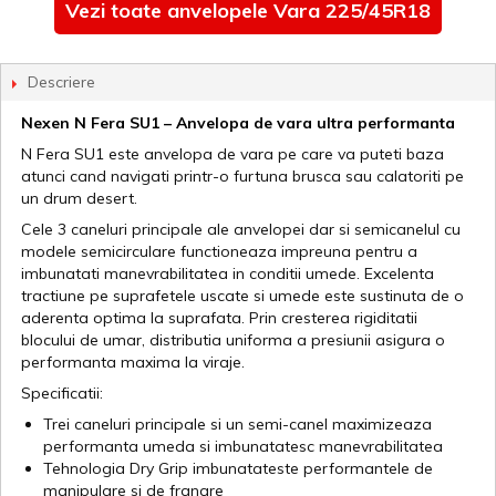
Vezi toate anvelopele Vara 225/45R18
Descriere
Nexen N Fera SU1 – Anvelopa de vara ultra performanta
N Fera SU1 este anvelopa de vara pe care va puteti baza
atunci cand navigati printr-o furtuna brusca sau calatoriti pe
un drum desert.
Cele 3 caneluri principale ale anvelopei dar si semicanelul cu
modele semicirculare functioneaza impreuna pentru a
imbunatati manevrabilitatea in conditii umede. Excelenta
tractiune pe suprafetele uscate si umede este sustinuta de o
aderenta optima la suprafata. Prin cresterea rigiditatii
blocului de umar, distributia uniforma a presiunii asigura o
performanta maxima la viraje.
Specificatii:
Trei caneluri principale si un semi-canel maximizeaza
performanta umeda si imbunatatesc manevrabilitatea
Tehnologia Dry Grip imbunatateste performantele de
manipulare si de franare