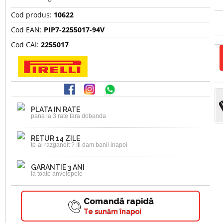
Cod produs:
10622
Cod EAN:
PIP7-2255017-94V
Cod CAI:
2255017
PLATA IN RATE
pana la 3 rate fara dobanda
RETUR 14 ZILE
te-ai razgandit ? Iti dam banii inapoi
GARANTIE 3 ANI
la toate anvelopele
Comandă rapidă
Te sunăm înapoi