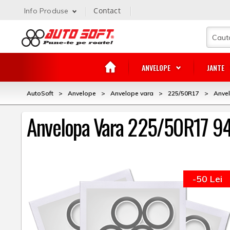
Contact
Info Produse
ANVELOPE
JANTE
AutoSoft
>
Anvelope
>
Anvelope vara
>
225/50R17
>
Anve
Anvelopa Vara 225/50R17 9
-50 Lei