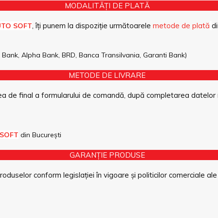
MODALITĂȚI DE PLATĂ
, îți punem la dispoziție următoarele
metode de plată
di
UTO SOFT
pe Bank, Alpha Bank, BRD, Banca Transilvania, Garanti Bank)
METODE DE LIVRARE
a de final a formularului de comandă, după completarea datelor 
 SOFT
din București
GARANȚIE PRODUSE
duselor conform legislației în vigoare și politicilor comerciale ale