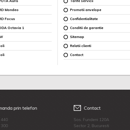
YOTA Auris
Tarife servicii
ORD Mondeo
Promotii anvelope
RD Focus
Confidentialitate
ODA Octavia 1
Conditii de garantie
MW
Sitemap
oli
Relatii clienti
oli
Contact
anda prin telefon
Contact
 440
Sos. Fundeni 120A
 300
Sector 2, Bucuresti