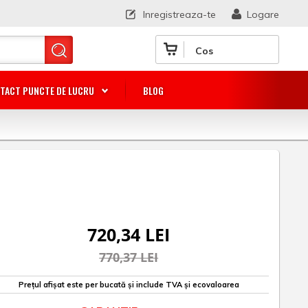
Inregistreaza-te
Logare
Cos
TACT PUNCTE DE LUCRU
BLOG
720,34 LEI
770,37 LEI
Prețul afișat este per bucată și include TVA și ecovaloarea