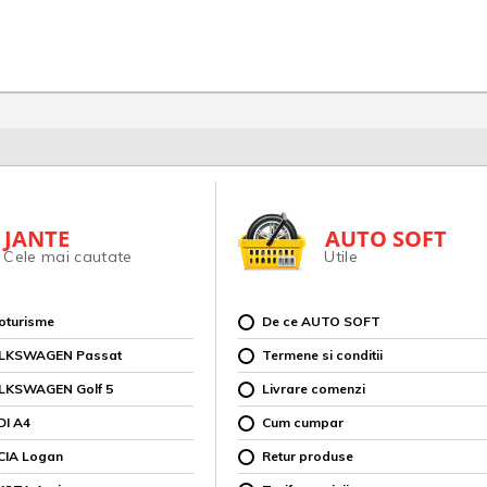
JANTE
AUTO SOFT
Cele mai cautate
Utile
toturisme
De ce AUTO SOFT
OLKSWAGEN Passat
Termene si conditii
OLKSWAGEN Golf 5
Livrare comenzi
DI A4
Cum cumpar
CIA Logan
Retur produse