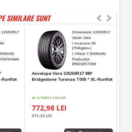
PE SIMILARE SUNT
:
225/50R17
Dimensiune:
225/50R17
Sezon:
Vara
:
94
I. Incarcare:
98
)
(750kg/anv.)
(300km/h)
I. Viteza:
Y (300km/h)
YOKOHAMA
Producator:
BRIDGESTONE
Y
Anvelopa Vara 225/50R17 98Y
Anve
-Runflat
Bridgestone Turanza T005 * XL-Runflat
Cin
ULTIMELE 2 BUCATI
IN
772,98 LEI
67
811,33 LEI
705,