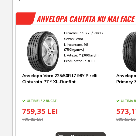
ANVELOPA CAUTATA NU MAI FACE 
Dimensiune:
225/50R17
Sezon:
Vara
I. Incarcare:
98
(750kg/anv.)
I. Viteza:
Y (300km/h)
Producator:
PIRELLI
Anvelopa Vara 225/50R17 98Y Pirelli
Anvelopa
Cinturato P7 * XL-Runflat
Primacy 
ULTIMELE 2 BUCATI
ULTIMA 
759,35 LEI
573,1
796,83 LEI
899,53 LE