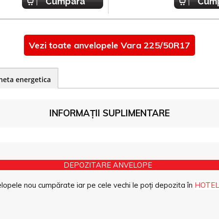
Cumpara
Cum
Vezi toate anvelopele Vara 225/50R17
heta energetica
INFORMAȚII SUPLIMENTARE
DEPOZITARE ANVELOPE
opele nou cumpărate iar pe cele vechi le poți depozita în
HOTEL