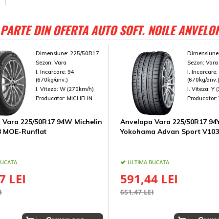
PARTE DIN OFERTA AUTO SOFT. NOILE ANVELO
Dimensiune:
225/50R17
Dimensiune
Sezon:
Vara
Sezon:
Vara
I. Incarcare:
94
I. Incarcare
(670kg/anv.)
(670kg/anv.
I. Viteza:
W (270km/h)
I. Viteza:
Y 
Producator:
MICHELIN
Producator:
 Vara 225/50R17 94W Michelin
Anvelopa Vara 225/50R17 94
3 MOE-Runflat
Yokohama Advan Sport V103
BUCATA
ULTIMA BUCATA
7 LEI
591,44 LEI
I
651,47 LEI