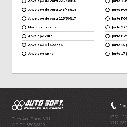
Anvelope de vara 225/40R18
Jante TO
Anvelope de vara 245/45R18
Jante F
Anvelope de vara 225/50R17
Jante FO
Modele anvelope
Jante SK
Anvelope vara
Jante B
Anvelope All Season
Jante 16 ț
Anvelope iarna
Jante 17 ț
Com
0751 136
Tires And Parts S.R.L.
0312 287
CIF: RO 35056829