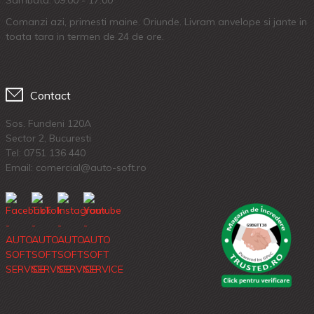
Comanzi azi, primesti maine. Oriunde. Livram anvelope si jante in
toata tara in termen de 24 de ore.
Contact
Sos. Fundeni 120A
Sector 2, Bucuresti
Tel:
0751 136 440
Email: comercial@auto-soft.ro