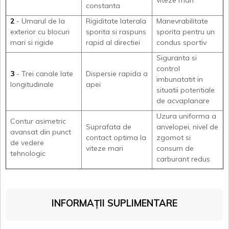
viteze mari
constanta
2
- Umarul de la
Rigiditate laterala
Manevrabilitate
exterior cu blocuri
sporita si raspuns
sporita pentru un
mari si rigide
rapid al directiei
condus sportiv
Siguranta si
control
3
- Trei canale late
Dispersie rapida a
imbunatatit in
longitudinale
apei
situatii potentiale
de acvaplanare
Uzura uniforma a
Contur asimetric
Suprafata de
anvelopei, nivel de
avansat din punct
contact optima la
zgomot si
de vedere
viteze mari
consum de
tehnologic
carburant redus
INFORMAȚII SUPLIMENTARE