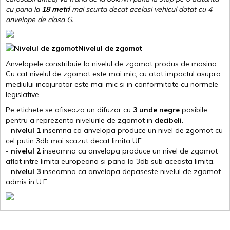
cu pana la
18 metri
mai scurta decat acelasi vehicul dotat cu 4
anvelope de clasa G
.
Nivelul de zgomot
Anvelopele constribuie la nivelul de zgomot produs de masina.
Cu cat nivelul de zgomot este mai mic, cu atat impactul asupra
mediului incojurator este mai mic si in conformitate cu normele
legislative.
Pe etichete se afiseaza un difuzor cu
3 unde negre
posibile
pentru a reprezenta nivelurile de zgomot in
decibeli
.
-
nivelul 1
insemna ca anvelopa produce un nivel de zgomot cu
cel putin 3db mai scazut decat limita UE.
-
nivelul 2
inseamna ca anvelopa produce un nivel de zgomot
aflat intre limita europeana si pana la 3db sub aceasta limita.
-
nivelul 3
inseamna ca anvelopa depaseste nivelul de zgomot
admis in U.E.