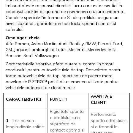
imbunatateste raspunsul directiei, lucru care este esential in
condusul sportiv, asigurand de asemenea o uzura uniforma.
Canalele speciale “in forma de S” ale profilului asigura un
nivel scazut al zgomotului in habitaclu, sporind confortul
soferului.
Omologari cheie:
Alfa Romeo, Aston Martin, Audi, Bentley, BMW, Ferrari, Ford,
GM, Jaguar, Lamborghini, Lotus, Maserati, Mercedes, MINI,
Porsche, Seat, Volkswagen
Caracteristicile sportive ofera putere si control in timpul
condusului pentru autovehiculele de top. Dezvoltata pentru
toate autovehiculele de top, sport sau de putere mare,
anvelopele P ZERO™ pot fi de asemenea utilizate pentru
vehiculele puternice de clasa medie.
AVANTAJE
CARACTERISTICI
FUNCTII
CLIENT
Rigiditate sporita
Performanta
a profilului cu o
1
- Trei nervuri
sporita a tractiunii
suprafata de
longitudinale solide
si a franarii la
contact optima si