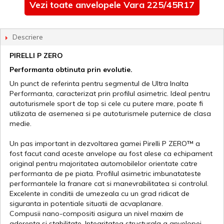
Vezi toate anvelopele Vara 225/45R17
Descriere
PIRELLI P ZERO
Performanta obtinuta prin evolutie.
Un punct de referinta pentru segmentul de Ultra Inalta
Performanta, caracterizat prin profilul asimetric. Ideal pentru
autoturismele sport de top si cele cu putere mare, poate fi
utilizata de asemenea si pe autoturismele puternice de clasa
medie.
Un pas important in dezvoltarea gamei Pirelli P ZERO™ a
fost facut cand aceste anvelope au fost alese ca echipament
original pentru majoritatea automobilelor orientate catre
performanta de pe piata. Profilul asimetric imbunatateste
performantele la franare cat si manevrabilitatea si controlul.
Excelente in conditii de umezeala cu un grad ridicat de
siguranta in potentiale situatii de acvaplanare.
Compusii nano-compositi asigura un nivel maxim de
aderenta si stabilitate. Integritatea structurala a anvelopei