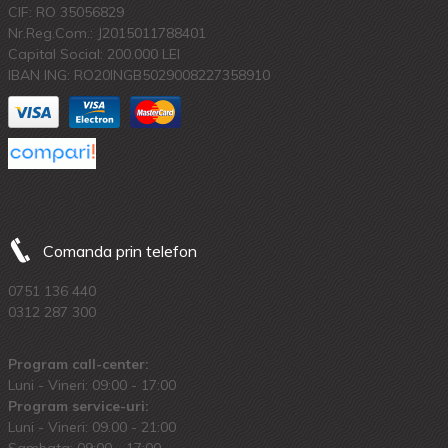
CIF: RO 35056829
Nr.Reg.Com.: J2015011788401
Capital Social: 200.000 LEI
IBAN ING: RO20INGB5029008227358910
Comanda prin telefon
0751 136 440
0312 287 300
Program call-center:
Luni - Vineri: 09:00 - 17:00
Program service-uri:
Luni - Vineri: 09.00 - 21:00
Sambata: 09:00 - 17:00