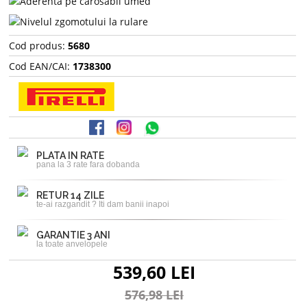
Cod produs:
5680
Cod EAN/CAI:
1738300
PLATA IN RATE
pana la 3 rate fara dobanda
RETUR 14 ZILE
te-ai razgandit ? Iti dam banii inapoi
GARANTIE 3 ANI
la toate anvelopele
539,60 LEI
576,98 LEI