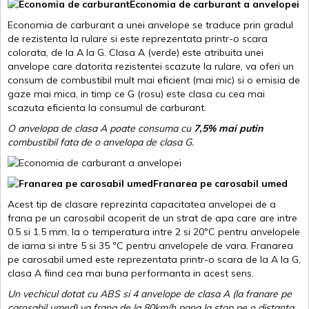
Economia de carburant a anvelopei
Economia de carburant a unei anvelope se traduce prin gradul
de rezistenta la rulare si este reprezentata printr-o scara
colorata, de la A la G. Clasa A (verde) este atribuita unei
anvelope care datorita rezistentei scazute la rulare, va oferi un
consum de combustibil mult mai eficient (mai mic) si o emisia de
gaze mai mica, in timp ce G (rosu) este clasa cu cea mai
scazuta eficienta la consumul de carburant.
O anvelopa de clasa A poate consuma cu
7,5% mai putin
combustibil fata de o anvelopa de clasa G.
Franarea pe carosabil umed
Acest tip de clasare reprezinta capacitatea anvelopei de a
frana pe un carosabil acoperit de un strat de apa care are intre
0.5 si 1.5 mm, la o temperatura intre 2 si 20ºC pentru anvelopele
de iarna si intre 5 si 35 ºC pentru anvelopele de vara. Franarea
pe carosabil umed este reprezentata printr-o scara de la A la G,
clasa A fiind cea mai buna performanta in acest sens.
Un vechicul dotat cu ABS si 4 anvelope de clasa A (la franare pe
carosabil umed) va frana de la 80km/h pana la stop pe o distanta