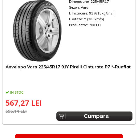
Dimensiune:
225/45R17
Sezon:
Vara
I. Incarcare:
91 (615kg/anv.)
I. Viteza:
Y (300km/h)
Producator:
PIRELLI
A
Anvelopa Vara 225/45R17 91Y Pirelli Cinturato P7 *-Runflat
*
IN STOC
567,27 LEI
6
595,14 LEI
Cumpara