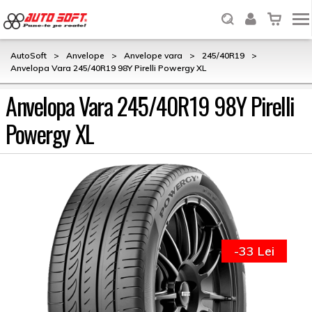
AutoSoft
>
Anvelope
>
Anvelope vara
>
245/40R19
>
Anvelopa Vara 245/40R19 98Y Pirelli Powergy XL
Anvelopa Vara 245/40R19 98Y Pirelli
Powergy XL
-33 Lei