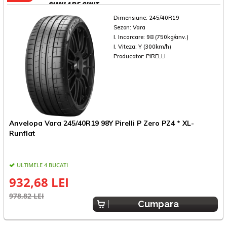
SIMILARE SUNT
Dimensiune:
245/40R19
Sezon:
Vara
I. Incarcare:
98 (750kg/anv.)
I. Viteza:
Y (300km/h)
Producator:
PIRELLI
Anvelopa Vara 245/40R19 98Y Pirelli P Zero PZ4 * XL-
A
Runflat
R
ULTIMELE 4 BUCATI
932,68 LEI
978,82 LEI
9
Cumpara