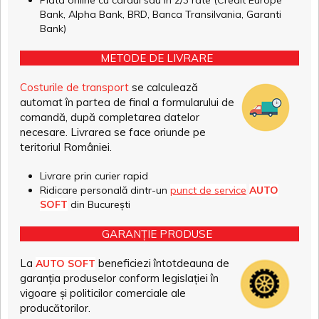
Plata online cu cardul sau în 2/3 rate (Credit Europe
Bank, Alpha Bank, BRD, Banca Transilvania, Garanti
Bank)
METODE DE LIVRARE
Costurile de transport
se calculează
automat în partea de final a formularului de
comandă, după completarea datelor
necesare. Livrarea se face oriunde pe
teritoriul României.
Livrare prin curier rapid
Ridicare personală dintr-un
punct de service
AUTO
SOFT
din București
GARANȚIE PRODUSE
La
beneficiezi întotdeauna de
AUTO SOFT
garanția produselor conform legislației în
vigoare și politicilor comerciale ale
producătorilor.