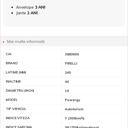
Anvelope
3 ANI
Jante
2 ANI
Mai multe informatii
CAI
3883600
BRAND
PIRELLI
LATIME (MM)
245
INALTIME
40
DIAMETRU (INCH)
19
MODEL
Powergy
TIP VEHICUL
Autoturism
INDICE VITEZA
Y (300km/h)
INDICE SARCINA
98 (750kg/anvelopa)