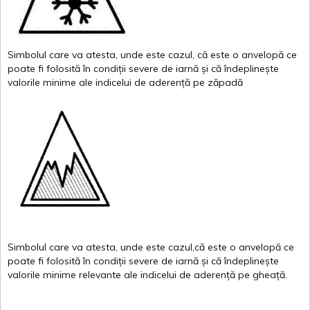
Simbolul
care
va
atesta
,
unde
este
cazul
,
că
este
o
anvelopă
ce
poate
fi
folosită
în
condiții
severe de
iarnă
și
că
îndeplinește
valor
i
le
minime
ale
indicelui
de
aderență
pe
zăpadă
Simbolul
care
va
atesta
,
unde
este
cazul,că
este
o
anvelopă
ce
poate
fi
folosită
în
condiții
severe de
iarnă
și
că
îndeplinește
valorile
minime
relevante
ale
indicelui
de
aderență
pe
gheață
.