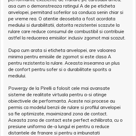
asa cum o demonstreaza ratingul A de pe eticheta
anvelopei, permitand soferilor sa conduca senin chiar si
pe vreme rea. O atentie deosebita a fost acordata
mediului si durabilitatii, datorita rezistentei scazute la
rulare care reduce consumul de combustibil si contribuie
astfel la reducerea emisiilor: inclusiv zgomot mai scazut.
Dupa cum arata si eticheta anvelopei, are valoarea
minima pentru emisiile de zgomot si este clasa A
pentru rezistenta la rulare. Aceasta inseamna un plus
de confort pentru sofer si o durabilitate sporits a
mediului.
Powergy de la Pirelli a folosit cele mai avansate
sisteme de realitate virtuala pentru a-si atinge
obiectivele de performanta. Aceste noi procese au
permis ca modelul benzii de rulare si profilul anvelopei
sa fie optimizate, maximizand zona de contact.
Aceasta zona de contact este perfect echilibrata, cu o
presiune uniforma de-a lungul ei pentru a reduce
distantele de franare si pentru a imbunatati