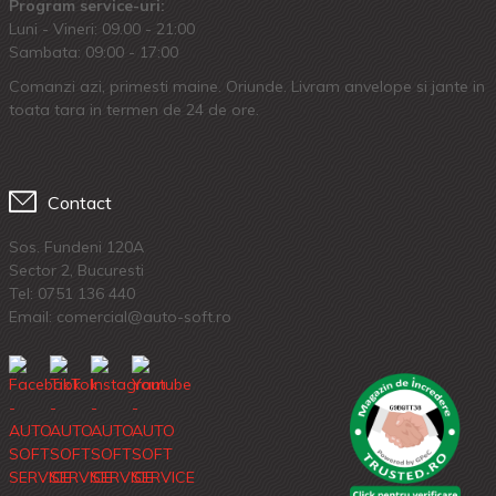
Program service-uri:
Luni - Vineri: 09.00 - 21:00
Sambata: 09:00 - 17:00
Comanzi azi, primesti maine. Oriunde. Livram anvelope si jante in
toata tara in termen de 24 de ore.
Contact
Sos. Fundeni 120A
Sector 2, Bucuresti
Tel:
0751 136 440
Email: comercial@auto-soft.ro