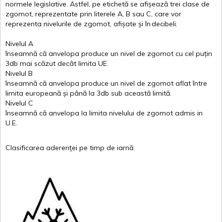
normele
legislative.
Astfel
, pe
etichetă
se
afișează
trei
clase
de
zgomot
,
reprezentate
prin
literele
A
,
B
sau
C
, care
vor
reprezenta
nivelurile
de
zgomot
,
afișate
și
în
decibeli
.
Nivelul
A
înseamnă
că
anvelopa
produce un
nivel
de
zgomot
cu
cel
puțin
3db
mai
scăzut
decât
limita
UE.
Nivelul
B
înseamnă
că
anvelopa
produce un
nivel
de
zgomot
aflat
între
limita
europeană
și
până
la 3db sub
această
limită
.
Nivelul
C
înseamnă
că
anvelopa
la
limita
nivelului
de
zgomot
admis in
U.E.
Clasificarea
aderenței
pe
timp
de
iarnă
: