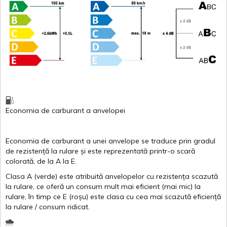
Economia de carburant
a
anvelopei
Economia de carburant a
unei
anvelope
se traduce
prin
gradul
de
rezistență
la
rulare
și
este
reprezentată
printr
-o
scară
colorată
, de la
A
la
E
.
Clasa
A
(
verde
)
este
atribuită
anvelopelor
cu
rezistența
scazută
la
rulare
,
ce
oferă
un
consum
mult
mai
eficient
(
mai
mic) la
rulare
,
în
timp
ce
E
(
roșu
)
este
clasa
cu
cea
mai
scazută
eficiență
la
rulare
/
consum
ridicat
.