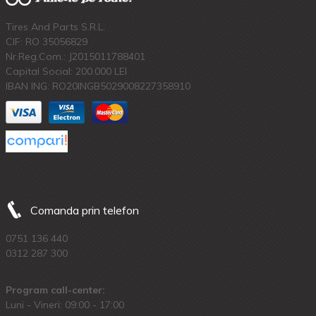
Tires And Parts S.R.L.
CIF: RO 35056829
Nr.Reg.Com.: J2015011788401
Capital Social: 200.000 LEI
IBAN ING: RO20INGB5029008227358910
Comanda prin telefon
0751 136 440
0312 287 300
Program call-center:
Luni - Vineri: 09:00 - 17:00