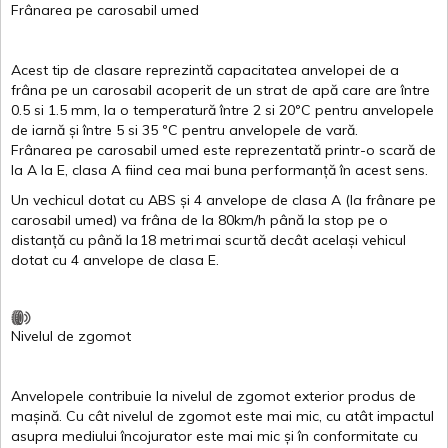
Frânarea
pe
carosabil
umed
Acest
tip de
clasare
reprezintă
capacitatea
anvelopei
de a
frâna
pe un
carosabil
acoperit
de un
strat
de
apă
care are
între
0.5
si
1.5 mm, la o
temperatură
între
2
si
20ºC
pentru
anvelopele
de
iarnă
și
între
5
si
35 ºC
pentru
anvelopele
de
vară
.
Frânarea
pe
carosabil
umed
este
reprezentată
printr
-o
scară
de
la
A
la
E
,
clasa
A
fiind
cea
mai
buna
performanță
în
acest
sens.
Un
vechicul
dotat
cu ABS
și
4
anvelope
de
clasa
A
(la
frânare
pe
carosabil
umed
)
va
frâna
de la 80km/h
până
la stop pe o
distanță
cu
până
la
18
metri
mai
scurtă
decât
același
vehicul
dotat
cu 4
anvelope
de
clasa
E
.
Nivelul
de
zgomot
Anvelopele
contribuie
la
nivelul
de
zgomot
exterior
produs
de
mașină
. Cu
cât
nivelul
de
zgomot
este
mai
mic, cu
atât
impactul
asupra
mediului
încojurator
este
mai
mic
și
în
conformitate
cu