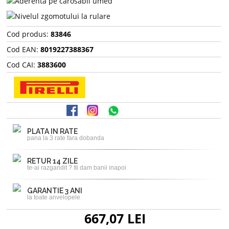
Cod produs:
83846
Cod EAN:
8019227388367
Cod CAI:
3883600
PLATA IN RATE
pana la 3 rate fara dobanda
RETUR 14 ZILE
te-ai razgandit ? Iti dam banii inapoi
GARANTIE 3 ANI
la toate anvelopele
667,07 LEI