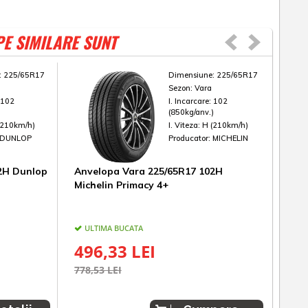
PE SIMILARE SUNT
:
225/65R17
Dimensiune:
225/65R17
Sezon:
Vara
:
102
I. Incarcare:
102
)
(850kg/anv.)
(210km/h)
I. Viteza:
H (210km/h)
DUNLOP
Producator:
MICHELIN
2H Dunlop
Anvelopa Vara 225/65R17 102H
Anv
Michelin Primacy 4+
GT 
ULTIMA BUCATA
IN
496,33 LEI
35
778,53 LEI
371,