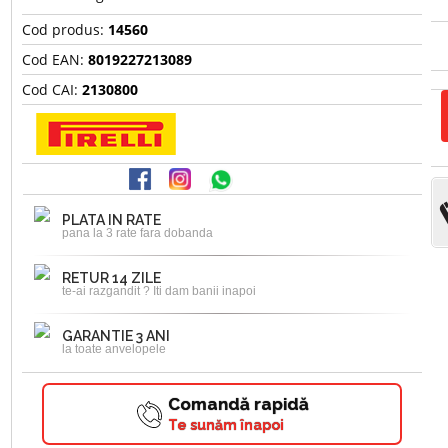
Cod produs:
14560
Cod EAN:
8019227213089
Cod CAI:
2130800
PLATA IN RATE
pana la 3 rate fara dobanda
RETUR 14 ZILE
te-ai razgandit ? Iti dam banii inapoi
GARANTIE 3 ANI
la toate anvelopele
Comandă rapidă
Te sunăm înapoi