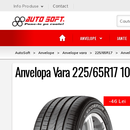
Contact
Info Produse
ANVELOPE
JANTE
AutoSoft
>
Anvelope
>
Anvelope vara
>
225/65R17
>
Anvel
Anvelopa Vara 225/65R17 102
-46 Lei