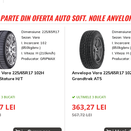
PARTE DIN OFERTA AUTO SOFT. NOILE ANVELO
Dimensiune:
225/65R17
Dimensiune
Sezon:
Vara
Sezon:
Vara
I. Incarcare:
102
I. Incarcare
(850kg/anv.)
(850kg/anv.
I. Viteza:
H (210km/h)
I. Viteza:
H 
Producator:
GRIPMAX
Producator:
 Vara 225/65R17 102H
Anvelopa Vara 225/65R17 10
Stature H/T
Grandtrek AT5
 3 BUCATI
ULTIMELE 3 BUCATI
7 LEI
363,27 LEI
I
567,72 LEI