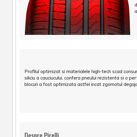
d
a
Profilul optimizat si materialele high-tech scad consu
siliciu a cauciucului, confera pneului rezistenta si o
blocuri a fost optimizata astfel incat zgomotul degaja
Despre Pirelli