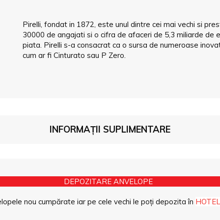
Pirelli, fondat in 1872, este unul dintre cei mai vechi si p
30000 de angajati si o cifra de afaceri de 5,3 miliarde de eu
piata. Pirelli s-a consacrat ca o sursa de numeroase inovatii
cum ar fi Cinturato sau P Zero.
INFORMAȚII SUPLIMENTARE
DEPOZITARE ANVELOPE
opele nou cumpărate iar pe cele vechi le poți depozita în
HOTEL