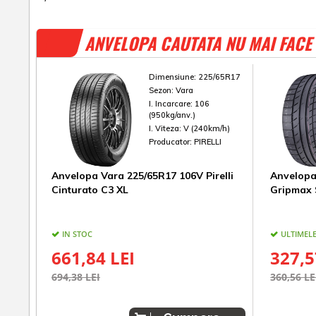
ANVELOPA CAUTATA NU MAI FACE 
Dimensiune:
225/65R17
Sezon:
Vara
I. Incarcare:
106
(950kg/anv.)
I. Viteza:
V (240km/h)
Producator:
PIRELLI
Anvelopa Vara 225/65R17 106V Pirelli
Anvelopa
Cinturato C3 XL
Gripmax 
IN STOC
ULTIMELE
661,84 LEI
327,5
694,38 LEI
360,56 LE