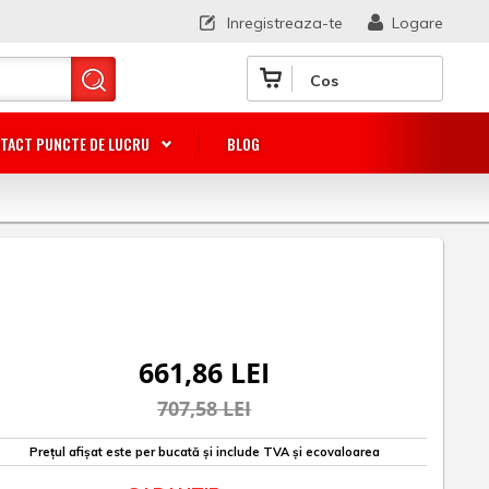
Inregistreaza-te
Logare
Cos
TACT PUNCTE DE LUCRU
BLOG
661,86 LEI
707,58 LEI
Prețul afișat este per bucată și include TVA și ecovaloarea