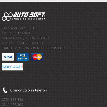
Tires And Parts S.R.L.
CIF: RO 35056829
Nr.Reg.Com.: J2015011788401
Capital Social: 200.000 LEI
IBAN ING: RO20INGB5029008227358910
Comanda prin telefon
0751 136 440
0312 287 300