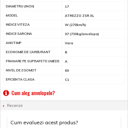
DIAMETRU (INCH)
17
MODEL
ATREZZO ZSR XL
INDICE VITEZA
W (270km/h)
INDICE SARCINA
97 (730kg/anvelopa)
ANOTIMP
Vara
ECONOMIE DE CARBURANT
B
FRANARE PE SUPRAFETE UMEDE
A
NIVEL DE ZGOMOT
69
EFICIENTA CLASA
C1
Cum aleg anvelopele?
Recenzii
Cum evaluezi acest produs?