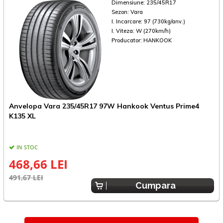
Dimensiune:
235/45R17
Sezon:
Vara
I. Incarcare:
97 (730kg/anv.)
I. Viteza:
W (270km/h)
Producator:
HANKOOK
Anvelopa Vara 235/45R17 97W Hankook Ventus Prime4
A
K135 XL
IN STOC
468,66 LEI
491,67 LEI
3
Cumpara