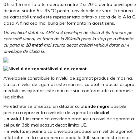
0.5 si 1.5 mm, la o temperatura intre 2 si 20ºC pentru anvelopele
de iarna si intre 5 si 35 ºC pentru anvelopele de vara. Franarea
pe carosabil umed este reprezentata printr-o scara de la A la G,
clasa A fiind cea mai buna performanta in acest sens.
Un vechicul dotat cu ABS si 4 anvelope de clasa A (la franare pe
carosabil umed) va frana de la 80km/h pana la stop pe o distanta
cu pana la
18 metri
mai scurta decat acelasi vehicul dotat cu 4
anvelope de clasa G
.
Nivelul de zgomot
Anvelopele constribuie la nivelul de zgomot produs de masina.
Cu cat nivelul de zgomot este mai mic, cu atat impactul asupra
mediului incojurator este mai mic si in conformitate cu normele
legislative.
Pe etichete se afiseaza un difuzor cu
3 unde negre
posibile
pentru a reprezenta nivelurile de zgomot in
decibeli
.
-
nivelul 1
insemna ca anvelopa produce un nivel de zgomot cu
cel putin 3db mai scazut decat limita UE.
-
nivelul 2
inseamna ca anvelopa produce un nivel de zgomot
aflat intre limita europeana si pana la 3db sub aceasta limita.