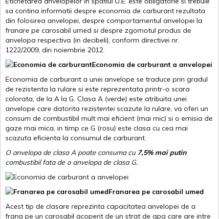
Etichetarea anvelopelor in spatiul U.E. este obligatorie si trebuie
sa contina informatii despre economia de carburant rezultata
din folosirea anvelopei, despre comportamentul anvelopei la
franare pe carosabil umed si despre zgomotul produs de
anvelopa respectiva (in decibeli), conform directivei nr.
1222/2009, din noiembrie 2012.
Economia de carburant a anvelopei
Economia de carburant a unei anvelope se traduce prin gradul
de rezistenta la rulare si este reprezentata printr-o scara
colorata, de la A la G. Clasa A (verde) este atribuita unei
anvelope care datorita rezistentei scazute la rulare, va oferi un
consum de combustibil mult mai eficient (mai mic) si o emisia de
gaze mai mica, in timp ce G (rosu) este clasa cu cea mai
scazuta eficienta la consumul de carburant.
O anvelopa de clasa A poate consuma cu
7,5% mai putin
combustibil fata de o anvelopa de clasa G.
Franarea pe carosabil umed
Acest tip de clasare reprezinta capacitatea anvelopei de a
frana pe un carosabil acoperit de un strat de apa care are intre