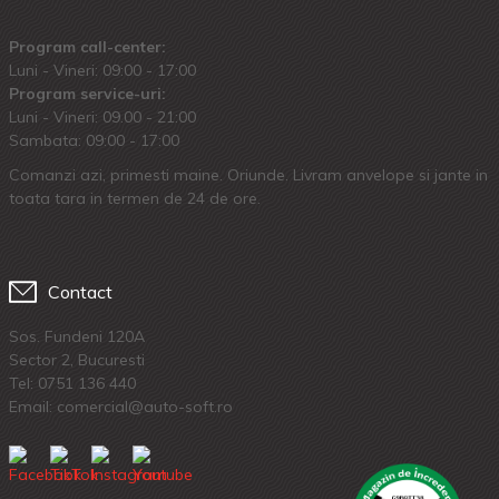
Program call-center:
Luni - Vineri: 09:00 - 17:00
Program service-uri:
Luni - Vineri: 09.00 - 21:00
Sambata: 09:00 - 17:00
Comanzi azi, primesti maine. Oriunde. Livram anvelope si jante in
toata tara in termen de 24 de ore.
Contact
Sos. Fundeni 120A
Sector 2, Bucuresti
Tel:
0751 136 440
Email: comercial@auto-soft.ro