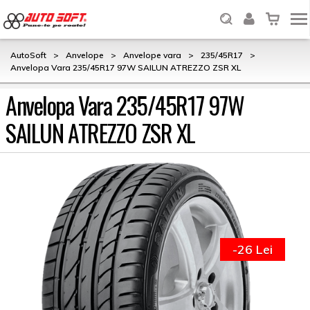
AutoSoft
>
Anvelope
>
Anvelope vara
>
235/45R17
>
Anvelopa Vara 235/45R17 97W SAILUN ATREZZO ZSR XL
Anvelopa Vara 235/45R17 97W
SAILUN ATREZZO ZSR XL
-26 Lei