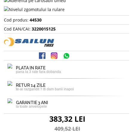
Cod produs:
44530
Cod EAN/CAI:
3220015125
PLATA IN RATE
pana la 3 rate fara dobanda
RETUR 14 ZILE
te-ai razgandit ? Iti dam banii inapoi
GARANTIE 3 ANI
la toate anvelopele
383,32 LEI
409,52 LEI