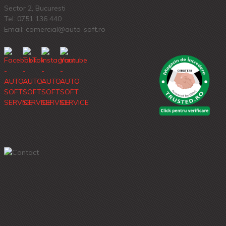
Sector 2, Bucuresti
Tel:
0751 136 440
Email: comercial@auto-soft.ro