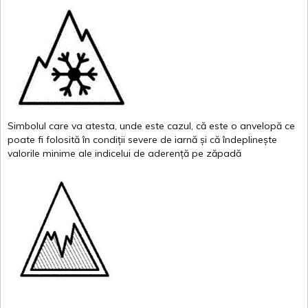
Simbolul
care
va
atesta
,
unde
este
cazul
,
că
este
o
anvelopă
ce
poate
fi
folosită
în
condiții
severe de
iarnă
și
că
îndeplinește
valor
i
le
minime
ale
indicelui
de
aderență
pe
zăpadă