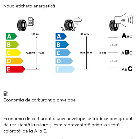
Noua eticheta energetică
Economia de carburant
a
anvelopei
Economia de carburant a
unei
anvelope
se traduce
prin
gradul
de
rezistență
la
rulare
și
este
reprezentată
printr
-o
scară
colorată
, de la
A
la
E
.