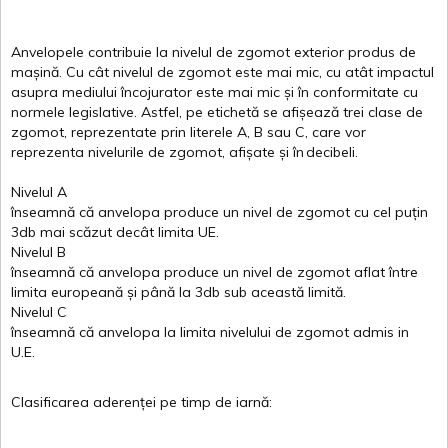
Anvelopele
contribuie
la
nivelul
de
zgomot
exterior
produs
de
mașină
. Cu
cât
nivelul
de
zgomot
este
mai
mic, cu
atât
impactul
asupra
mediului
încojurator
este
mai
mic
și
în
conformitate
cu
normele
legislative.
Astfel
, pe
etichetă
se
afișează
trei
clase
de
zgomot
,
reprezentate
prin
literele
A
,
B
sau
C
, care
vor
reprezenta
nivelurile
de
zgomot
,
afișate
și
în
decibeli
.
Nivelul
A
înseamnă
că
anvelopa
produce un
nivel
de
zgomot
cu
cel
puțin
3db
mai
scăzut
decât
limita
UE.
Nivelul
B
înseamnă
că
anvelopa
produce un
nivel
de
zgomot
aflat
între
limita
europeană
și
până
la 3db sub
această
limită
.
Nivelul
C
înseamnă
că
anvelopa
la
limita
nivelului
de
zgomot
admis in
U.E.
Clasificarea
aderenței
pe
timp
de
iarnă
: