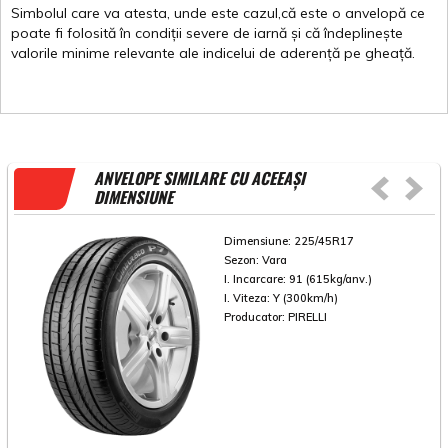
Simbolul
care
va
atesta
,
unde
este
cazul,că
este
o
anvelopă
ce
poate
fi
folosită
în
condiții
severe de
iarnă
și
că
îndeplinește
valorile
minime
relevante
ale
indicelui
de
aderență
pe
gheață
.
ANVELOPE SIMILARE CU ACEEAȘI
DIMENSIUNE
Dimensiune:
225/45R17
Sezon:
Vara
I. Incarcare:
91 (615kg/anv.)
I. Viteza:
Y (300km/h)
Producator:
PIRELLI