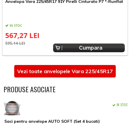
A
Anvelopa Vara 225/45R17 91Y Pirelli Cinturato P7 *-Runflat
*
IN STOC
567,27 LEI
6
595,14 LEI
Cumpara
Vezi toate anvelopele Vara 225/45R17
PRODUSE ASOCIATE
IN STOC
Saci pentru anvelope AUTO SOFT (Set 4 bucati)