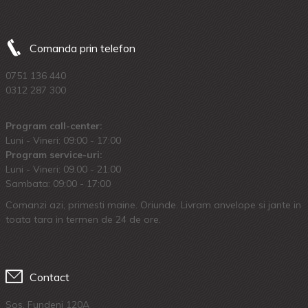
Comanda prin telefon
0751 136 440
0312 287 300
Program call-center:
Luni - Vineri: 09:00 - 17:00
Program service-uri:
Luni - Vineri: 09.00 - 21:00
Sambata: 09:00 - 17:00
Comanzi azi, primesti maine. Oriunde. Livram anvelope si jante in
toata tara in termen de 24 de ore.
Contact
Sos. Fundeni 120A