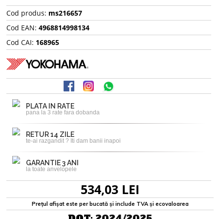
Cod produs:
ms216657
Cod EAN:
4968814998134
Cod CAI:
168965
PLATA IN RATE
pana la 3 rate fara dobanda
RETUR 14 ZILE
te-ai razgandit ? Iti dam banii inapoi
GARANTIE 3 ANI
la toate anvelopele
534,03 LEI
Prețul afișat este per bucată și include TVA și ecovaloarea
DOT:
2024/2025