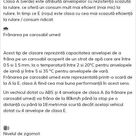
Clasa
A
(
verde
)
este
atribuită
anvelopelor
cu
rezistența
scazută
la
rulare
,
ce
oferă
un
consum
mult
mai
eficient
(
mai
mic) la
rulare
,
în
timp
ce
E
(
roșu
)
este
clasa
cu
cea
mai
scazută
eficiență
la
rulare
/
consum
ridicat
.
Frânarea
pe
carosabil
umed
Acest
tip de
clasare
reprezintă
capacitatea
anvelopei
de a
frâna
pe un
carosabil
acoperit
de un
strat
de
apă
care are
între
0.5
si
1.5 mm, la o
temperatură
între
2
si
20ºC
pentru
anvelopele
de
iarnă
și
între
5
si
35 ºC
pentru
anvelopele
de
vară
.
Frânarea
pe
carosabil
umed
este
reprezentată
printr
-o
scară
de
la
A
la
E
,
clasa
A
fiind
cea
mai
buna
performanță
în
acest
sens.
Un
vechicul
dotat
cu ABS
și
4
anvelope
de
clasa
A
(la
frânare
pe
carosabil
umed
)
va
frâna
de la 80km/h
până
la stop pe o
distanță
cu
până
la
18
metri
mai
scurtă
decât
același
vehicul
dotat
cu 4
anvelope
de
clasa
E
.
Nivelul
de
zgomot