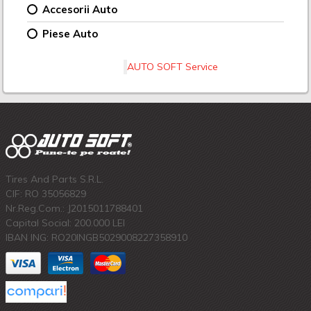
Accesorii Auto
Piese Auto
AUTO SOFT Service
Tires And Parts S.R.L.
CIF: RO 35056829
Nr.Reg.Com.: J2015011788401
Capital Social: 200.000 LEI
IBAN ING: RO20INGB5029008227358910