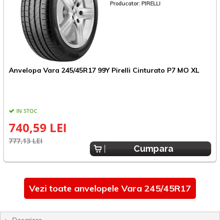
Producator:
PIRELLI
A
Anvelopa Vara 245/45R17 99Y Pirelli Cinturato P7 MO XL
IN STOC
740,59 LEI
6
777,13 LEI
Cumpara
Vezi toate anvelopele Vara 245/45R17