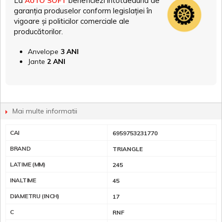
La
beneficiezi întotdeauna de
AUTO SOFT
garanția produselor conform legislației în
vigoare și politicilor comerciale ale
producătorilor.
Anvelope
3 ANI
Jante
2 ANI
Mai multe informatii
CAI
6959753231770
BRAND
TRIANGLE
LATIME (MM)
245
INALTIME
45
DIAMETRU (INCH)
17
C
RNF