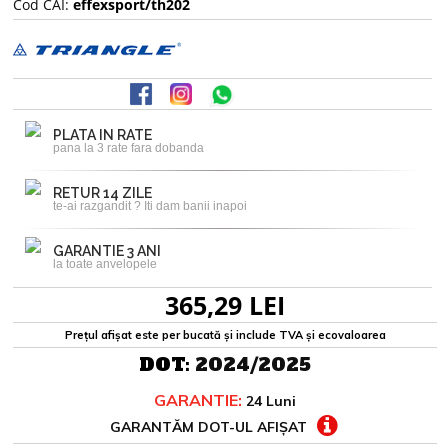
Cod CAI:
effexsport/th202
PLATA IN RATE
pana la 3 rate fara dobanda
RETUR 14 ZILE
te-ai razgandit ? Iti dam banii inapoi
GARANTIE 3 ANI
la toate anvelopele
365,29 LEI
Prețul afișat este per bucată și include TVA și ecovaloarea
DOT:
2024/2025
GARANTIE:
24 Luni
GARANTĂM DOT-UL AFIȘAT