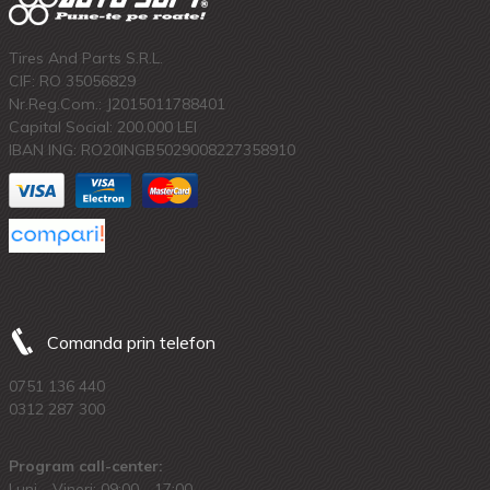
Tires And Parts S.R.L.
CIF: RO 35056829
Nr.Reg.Com.: J2015011788401
Capital Social: 200.000 LEI
IBAN ING: RO20INGB5029008227358910
Comanda prin telefon
0751 136 440
0312 287 300
Program call-center:
Luni - Vineri: 09:00 - 17:00