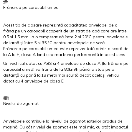
Frânarea
pe
carosabil
umed
Acest
tip de
clasare
reprezintă
capacitatea
anvelopei
de a
frâna
pe un
carosabil
acoperit
de un
strat
de
apă
care are
între
0.5
si
1.5 mm, la o
temperatură
între
2
si
20ºC
pentru
anvelopele
de
iarnă
și
între
5
si
35 ºC
pentru
anvelopele
de
vară
.
Frânarea
pe
carosabil
umed
este
reprezentată
printr
-o
scară
de
la
A
la
E
,
clasa
A
fiind
cea
mai
buna
performanță
în
acest
sens.
Un
vechicul
dotat
cu ABS
și
4
anvelope
de
clasa
A
(la
frânare
pe
carosabil
umed
)
va
frâna
de la 80km/h
până
la stop pe o
distanță
cu
până
la
18
metri
mai
scurtă
decât
același
vehicul
dotat
cu 4
anvelope
de
clasa
E
.
Nivelul
de
zgomot
Anvelopele
contribuie
la
nivelul
de
zgomot
exterior
produs
de
mașină
. Cu
cât
nivelul
de
zgomot
este
mai
mic, cu
atât
impactul