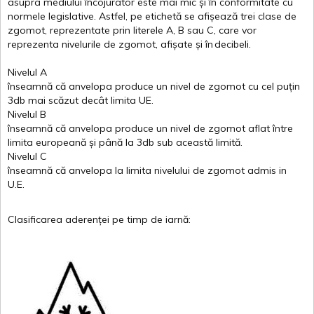
asupra
mediului
încojurator
este
mai
mic
și
în
conformitate
cu
normele
legislative.
Astfel
, pe
etichetă
se
afișează
trei
clase
de
zgomot
,
reprezentate
prin
literele
A
,
B
sau
C
, care
vor
reprezenta
nivelurile
de
zgomot
,
afișate
și
în
decibeli
.
Nivelul
A
înseamnă
că
anvelopa
produce un
nivel
de
zgomot
cu
cel
puțin
3db
mai
scăzut
decât
limita
UE.
Nivelul
B
înseamnă
că
anvelopa
produce un
nivel
de
zgomot
aflat
între
limita
europeană
și
până
la 3db sub
această
limită
.
Nivelul
C
înseamnă
că
anvelopa
la
limita
nivelului
de
zgomot
admis in
U.E.
Clasificarea
aderenței
pe
timp
de
iarnă
: