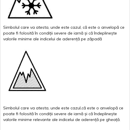
Simbolul
care
va
atesta
,
unde
este
cazul
,
că
este
o
anvelopă
ce
poate
fi
folosită
în
condiții
severe de
iarnă
și
că
îndeplinește
valor
i
le
minime
ale
indicelui
de
aderență
pe
zăpadă
Simbolul
care
va
atesta
,
unde
este
cazul,că
este
o
anvelopă
ce
poate
fi
folosită
în
condiții
severe de
iarnă
și
că
îndeplinește
valorile
minime
relevante
ale
indicelui
de
aderență
pe
gheață
.