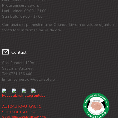
Program service-uri:
Luni - Vineri: 09.00 - 21:00
Sambata: 09:00 - 17:00
Comanzi azi, primesti maine. Oriunde. Livram anvelope si jante in
toata tara in termen de 24 de ore.
Contact
Sos. Fundeni 120A
Sector 2, Bucuresti
Tel:
0751 136 440
Email: comercial@auto-soft.ro