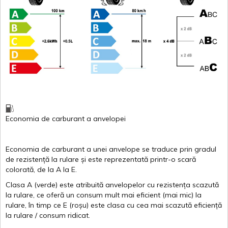
Economia de carburant
a
anvelopei
Economia de carburant a
unei
anvelope
se traduce
prin
gradul
de
rezistență
la
rulare
și
este
reprezentată
printr
-o
scară
colorată
, de la
A
la
E
.
Clasa
A
(
verde
)
este
atribuită
anvelopelor
cu
rezistența
scazută
la
rulare
,
ce
oferă
un
consum
mult
mai
eficient
(
mai
mic) la
rulare
,
în
timp
ce
E
(
roșu
)
este
clasa
cu
cea
mai
scazută
eficiență
la
rulare
/
consum
ridicat
.