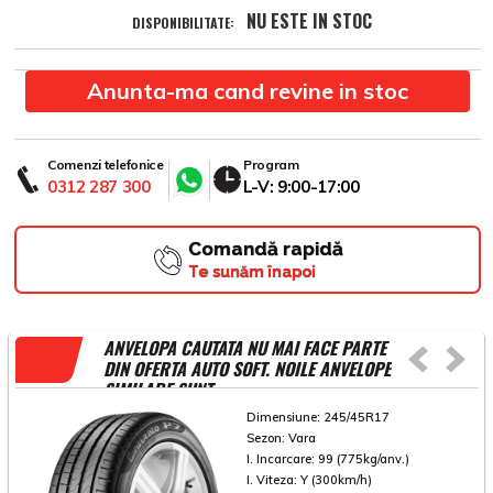
NU ESTE IN STOC
DISPONIBILITATE:
Anunta-ma cand revine in stoc
Comenzi telefonice
Program
0312 287 300
L-V: 9:00-17:00
Comandă rapidă
Te sunăm înapoi
ANVELOPA CAUTATA NU MAI FACE PARTE
DIN OFERTA AUTO SOFT. NOILE ANVELOPE
SIMILARE SUNT
Dimensiune:
245/45R17
Sezon:
Vara
I. Incarcare:
99 (775kg/anv.)
I. Viteza:
Y (300km/h)