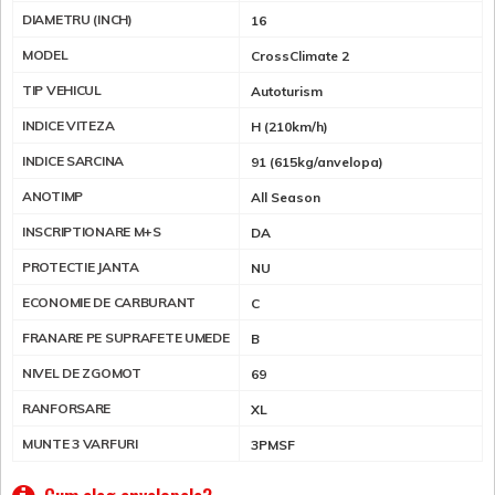
DIAMETRU (INCH)
16
MODEL
CrossClimate 2
TIP VEHICUL
Autoturism
INDICE VITEZA
H (210km/h)
INDICE SARCINA
91 (615kg/anvelopa)
ANOTIMP
All Season
INSCRIPTIONARE M+S
DA
PROTECTIE JANTA
NU
ECONOMIE DE CARBURANT
C
FRANARE PE SUPRAFETE UMEDE
B
NIVEL DE ZGOMOT
69
RANFORSARE
XL
MUNTE 3 VARFURI
3PMSF