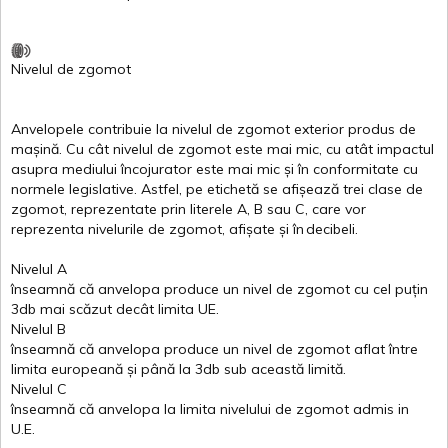
Nivelul
de
zgomot
Anvelopele
contribuie
la
nivelul
de
zgomot
exterior
produs
de
mașină
. Cu
cât
nivelul
de
zgomot
este
mai
mic, cu
atât
impactul
asupra
mediului
încojurator
este
mai
mic
și
în
conformitate
cu
normele
legislative.
Astfel
, pe
etichetă
se
afișează
trei
clase
de
zgomot
,
reprezentate
prin
literele
A
,
B
sau
C
, care
vor
reprezenta
nivelurile
de
zgomot
,
afișate
și
în
decibeli
.
Nivelul
A
înseamnă
că
anvelopa
produce un
nivel
de
zgomot
cu
cel
puțin
3db
mai
scăzut
decât
limita
UE.
Nivelul
B
înseamnă
că
anvelopa
produce un
nivel
de
zgomot
aflat
între
limita
europeană
și
până
la 3db sub
această
limită
.
Nivelul
C
înseamnă
că
anvelopa
la
limita
nivelului
de
zgomot
admis in
U.E.