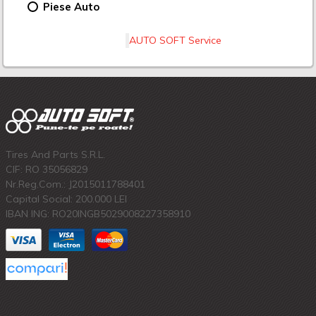
Piese Auto
AUTO SOFT Service
Tires And Parts S.R.L.
CIF: RO 35056829
Nr.Reg.Com.: J2015011788401
Capital Social: 200.000 LEI
IBAN ING: RO20INGB5029008227358910