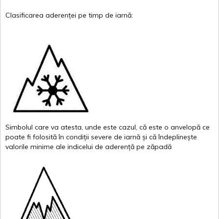
Clasificarea
aderenței
pe
timp
de
iarnă
:
Simbolul
care
va
atesta
,
unde
este
cazul
,
că
este
o
anvelopă
ce
poate
fi
folosită
în
condiții
severe de
iarnă
și
că
îndeplinește
valor
i
le
minime
ale
indicelui
de
aderență
pe
zăpadă