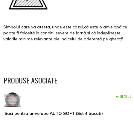
Simbolul
care
va
atesta
,
unde
este
cazul,că
este
o
anvelopă
ce
poate
fi
folosită
în
condiții
severe de
iarnă
și
că
îndeplinește
valorile
minime
relevante
ale
indicelui
de
aderență
pe
gheață
.
PRODUSE ASOCIATE
IN STOC
Saci pentru anvelope AUTO SOFT (Set 4 bucati)