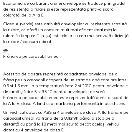
Economia de carburant a
unei
anvelope
se traduce
prin
gradul
de
rezistență
la
rulare
și
este
reprezentată
printr
-o
scară
colorată
, de la
A
la
E
.
Clasa
A
(
verde
)
este
atribuită
anvelopelor
cu
rezistența
scazută
la
rulare
,
ce
oferă
un
consum
mult
mai
eficient
(
mai
mic) la
rulare
,
în
timp
ce
E
(
roșu
)
este
clasa
cu
cea
mai
scazută
eficiență
la
rulare
/
consum
ridicat
.
Frânarea
pe
carosabil
umed
Acest
tip de
clasare
reprezintă
capacitatea
anvelopei
de a
frâna
pe un
carosabil
acoperit
de un
strat
de
apă
care are
între
0.5
si
1.5 mm, la o
temperatură
între
2
si
20ºC
pentru
anvelopele
de
iarnă
și
între
5
si
35 ºC
pentru
anvelopele
de
vară
.
Frânarea
pe
carosabil
umed
este
reprezentată
printr
-o
scară
de
la
A
la
E
,
clasa
A
fiind
cea
mai
buna
performanță
în
acest
sens.
Un
vechicul
dotat
cu ABS
și
4
anvelope
de
clasa
A
(la
frânare
pe
carosabil
umed
)
va
frâna
de la 80km/h
până
la stop pe o
distanță
cu
până
la
18
metri
mai
scurtă
decât
același
vehicul
dotat
cu 4
anvelope
de
clasa
E
.