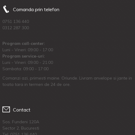
Comanda prin telefon
0751 136 440
0312 287 300
Program call-center:
Luni - Vineri: 09:00 - 17:00
Program service-uri:
Luni - Vineri: 09.00 - 21:00
Sambata: 09:00 - 17:00
Comanzi azi, primesti maine. Oriunde. Livram anvelope si jante in
toata tara in termen de 24 de ore.
Contact
Sos. Fundeni 120A
Sector 2, Bucuresti
Tel:
0751 136 440