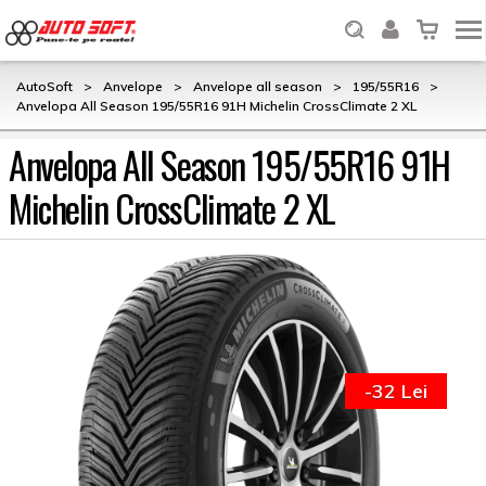
AutoSoft
>
Anvelope
>
Anvelope all season
>
195/55R16
>
Anvelopa All Season 195/55R16 91H Michelin CrossClimate 2 XL
Anvelopa All Season 195/55R16 91H
Michelin CrossClimate 2 XL
-32 Lei