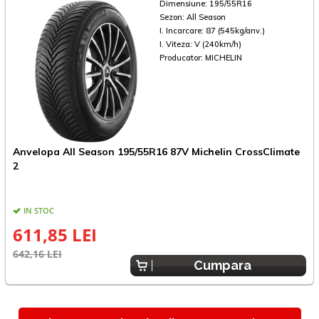
Dimensiune:
195/55R16
Sezon:
All Season
I. Incarcare:
87 (545kg/anv.)
I. Viteza:
V (240km/h)
Producator:
MICHELIN
Anvelopa All Season 195/55R16 87V Michelin CrossClimate
A
2
3
IN STOC
611,85 LEI
642,16 LEI
6
Cumpara