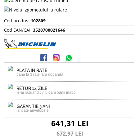
Cod produs:
102809
Cod EAN/CAI:
3528700021646
PLATA IN RATE
pana la 3 rate fara dobanda
RETUR 14 ZILE
te-ai razgandit ? Iti dam banii inapoi
GARANTIE 3 ANI
la toate anvelopele
641,31 LEI
672,97 LEI