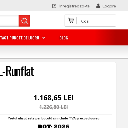
Inregistreaza-te
Logare
Cos
TACT PUNCTE DE LUCRU
BLOG
-Runflat
1.168,65 LEI
1.226,80 LEI
Prețul afișat este per bucată și include TVA și ecovaloarea
DOT:
2026