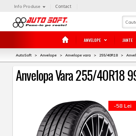
Contact
Info Produse
ANVELOPE
JANTE
AutoSoft
>
Anvelope
>
Anvelope vara
>
255/40R18
>
Anvel
Anvelopa Vara 255/40R18 99
-58 Lei