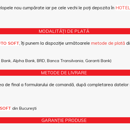
opele nou cumpărate iar pe cele vechi le poți depozita în
HOTEL
MODALITĂȚI DE PLATĂ
, îți punem la dispoziție următoarele
metode de plată
di
UTO SOFT
pe Bank, Alpha Bank, BRD, Banca Transilvania, Garanti Bank)
METODE DE LIVRARE
a de final a formularului de comandă, după completarea datelor 
 SOFT
din București
GARANȚIE PRODUSE