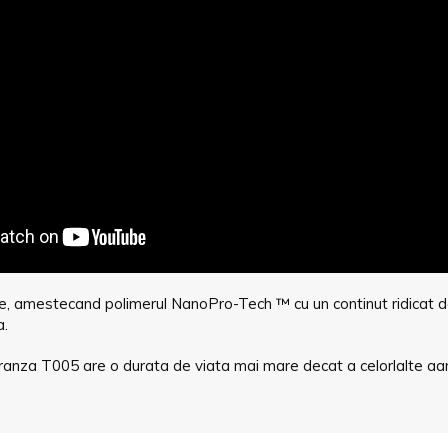
 amestecand polimerul NanoPro-Tech ™ cu un continut ridicat de 
a.
uranza T005 are o durata de viata mai mare decat a celorlalte aa