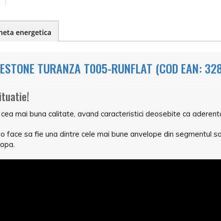
heta energetica
ESTONE TURANZA T005-RUNFLAT (COD EAN: 32
ituatie!
mai buna calitate, avand caracteristici deosebite ca aderenta p
face sa fie una dintre cele mai bune anvelope din segmentul sau
ropa.