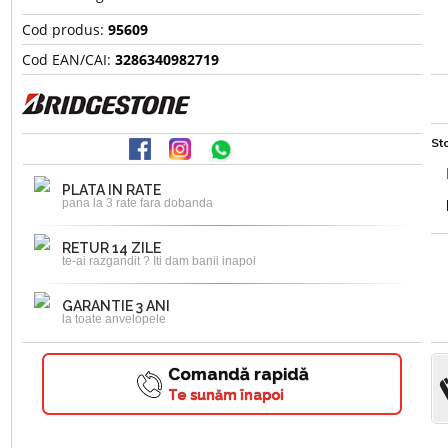
Cod produs:
95609
Cod EAN/CAI:
3286340982719
Sto
PLATA IN RATE
pana la 3 rate fara dobanda
RETUR 14 ZILE
te-ai razgandit ? Iti dam banii inapoi
GARANTIE 3 ANI
la toate anvelopele
Comandă rapidă
Te sunăm înapoi