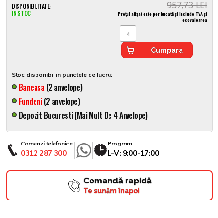
957,73 LEI
DISPONIBILITATE:
IN STOC
Prețul afișat este per bucată și include TVA și
ecovaloarea
Cumpara
Stoc disponibil in punctele de lucru:
Baneasa
(2 anvelope)
Fundeni
(2 anvelope)
Depozit Bucuresti (mai Mult De 4 Anvelope)
Comenzi telefonice
Program
0312 287 300
L-V: 9:00-17:00
Comandă rapidă
Te sunăm înapoi