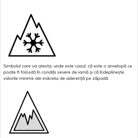
Simbolul
care
va
atesta
,
unde
este
cazul
,
că
este
o
anvelopă
ce
poate
fi
folosită
în
condiții
severe de
iarnă
și
că
îndeplinește
valor
i
le
minime
ale
indicelui
de
aderență
pe
zăpadă