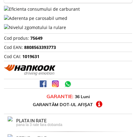
Cod produs:
75649
Cod EAN:
8808563393773
Cod CAI:
1019631
GARANTIE:
36 Luni
GARANTĂM DOT-UL AFIȘAT
PLATA IN RATE
pana la 3 rate fara dobanda