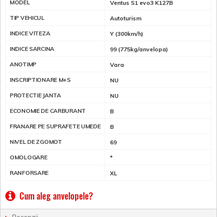
MODEL
Ventus S1 evo3 K127B
TIP VEHICUL
Autoturism
INDICE VITEZA
Y (300km/h)
INDICE SARCINA
99 (775kg/anvelopa)
ANOTIMP
Vara
INSCRIPTIONARE M+S
NU
PROTECTIE JANTA
NU
ECONOMIE DE CARBURANT
B
FRANARE PE SUPRAFETE UMEDE
B
NIVEL DE ZGOMOT
69
OMOLOGARE
*
RANFORSARE
XL
Cum aleg anvelopele?
Recenzii