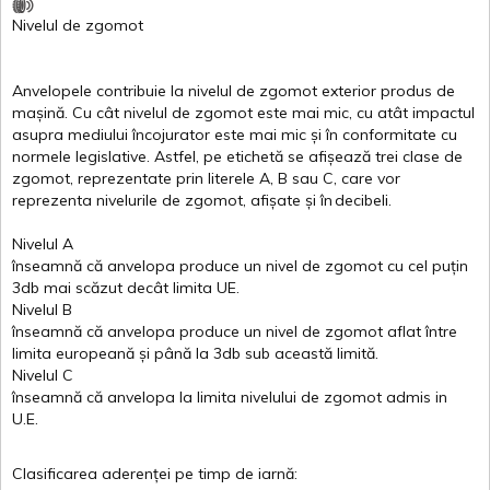
Nivelul
de
zgomot
Anvelopele
contribuie
la
nivelul
de
zgomot
exterior
produs
de
mașină
. Cu
cât
nivelul
de
zgomot
este
mai
mic, cu
atât
impactul
asupra
mediului
încojurator
este
mai
mic
și
în
conformitate
cu
normele
legislative.
Astfel
, pe
etichetă
se
afișează
trei
clase
de
zgomot
,
reprezentate
prin
literele
A
,
B
sau
C
, care
vor
reprezenta
nivelurile
de
zgomot
,
afișate
și
în
decibeli
.
Nivelul
A
înseamnă
că
anvelopa
produce un
nivel
de
zgomot
cu
cel
puțin
3db
mai
scăzut
decât
limita
UE.
Nivelul
B
înseamnă
că
anvelopa
produce un
nivel
de
zgomot
aflat
între
limita
europeană
și
până
la 3db sub
această
limită
.
Nivelul
C
înseamnă
că
anvelopa
la
limita
nivelului
de
zgomot
admis in
U.E.
Clasificarea
aderenței
pe
timp
de
iarnă
: