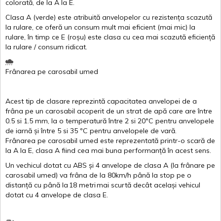
colorată
, de la
A
la
E
.
Clasa
A
(
verde
)
este
atribuită
anvelopelor
cu
rezistența
scazută
la
rulare
,
ce
oferă
un
consum
mult
mai
eficient
(
mai
mic) la
rulare
,
în
timp
ce
E
(
roșu
)
este
clasa
cu
cea
mai
scazută
eficiență
la
rulare
/
consum
ridicat
.
Frânarea
pe
carosabil
umed
Acest
tip de
clasare
reprezintă
capacitatea
anvelopei
de a
frâna
pe un
carosabil
acoperit
de un
strat
de
apă
care are
între
0.5
si
1.5 mm, la o
temperatură
între
2
si
20ºC
pentru
anvelopele
de
iarnă
și
între
5
si
35 ºC
pentru
anvelopele
de
vară
.
Frânarea
pe
carosabil
umed
este
reprezentată
printr
-o
scară
de
la
A
la
E
,
clasa
A
fiind
cea
mai
buna
performanță
în
acest
sens.
Un
vechicul
dotat
cu ABS
și
4
anvelope
de
clasa
A
(la
frânare
pe
carosabil
umed
)
va
frâna
de la 80km/h
până
la stop pe o
distanță
cu
până
la
18
metri
mai
scurtă
decât
același
vehicul
dotat
cu 4
anvelope
de
clasa
E
.