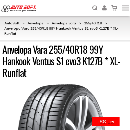
AutoSoft
>
Anvelope
>
Anvelope vara
>
255/40R18
>
Anvelopa Vara 255/40R18 99Y Hankook Ventus S1 evo3 K127B * XL-
Runflat
Anvelopa Vara 255/40R18 99Y
Hankook Ventus S1 evo3 K127B * XL-
Runflat
-88 Lei