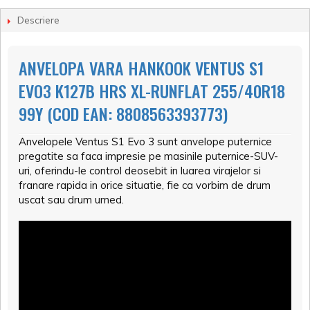
Descriere
ANVELOPA VARA HANKOOK VENTUS S1
EVO3 K127B HRS XL-RUNFLAT 255/40R18
99Y (COD EAN: 8808563393773)
Anvelopele Ventus S1 Evo 3 sunt anvelope puternice
pregatite sa faca impresie pe masinile puternice-SUV-
uri, oferindu-le control deosebit in luarea virajelor si
franare rapida in orice situatie, fie ca vorbim de drum
uscat sau drum umed.