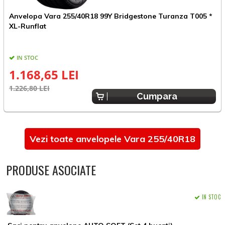
Anvelopa Vara 255/40R18 99Y Bridgestone Turanza T005 *
A
XL-Runflat
IN STOC
1.168,65 LEI
1.226,80 LEI
1
Cumpara
Vezi toate anvelopele Vara 255/40R18
PRODUSE ASOCIATE
IN STOC