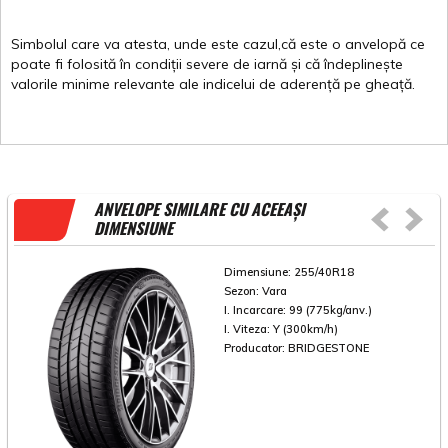
Simbolul
care
va
atesta
,
unde
este
cazul,că
este
o
anvelopă
ce
poate
fi
folosită
în
condiții
severe de
iarnă
și
că
îndeplinește
valorile
minime
relevante
ale
indicelui
de
aderență
pe
gheață
.
ANVELOPE SIMILARE CU ACEEAȘI
DIMENSIUNE
Dimensiune:
255/40R18
Sezon:
Vara
I. Incarcare:
99 (775kg/anv.)
I. Viteza:
Y (300km/h)
Producator:
BRIDGESTONE