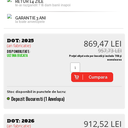
RETUR 14 ZILE
te-ai razgandit ? Iti dam banii inapoi
GARANTIE 3 ANI
la toate anvelopele
DOT:
2025
869,47 LEI
(an fabricatie)
957,73 LEI
DISPONIBILITATE:
ULTIMA BUCATA
Prețul afișat este per bucată și include TVA și
ecovaloarea
Cumpara
Stoc disponibil in punctele de lucru:
Depozit Bucuresti (1 Anvelopa)
DOT:
2026
912,52 LEI
(an fabricatie)