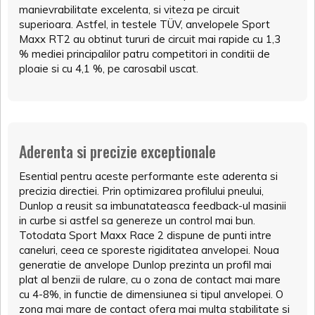
manievrabilitate excelenta, si viteza pe circuit
superioara. Astfel, in testele TÜV, anvelopele Sport
Maxx RT2 au obtinut tururi de circuit mai rapide cu 1,3
% mediei principalilor patru competitori in conditii de
ploaie si cu 4,1 %, pe carosabil uscat.
Aderenta si precizie exceptionale
Esential pentru aceste performante este aderenta si
precizia directiei. Prin optimizarea profilului pneului,
Dunlop a reusit sa imbunatateasca feedback-ul masinii
in curbe si astfel sa genereze un control mai bun.
Totodata Sport Maxx Race 2 dispune de punti intre
caneluri, ceea ce sporeste rigiditatea anvelopei. Noua
generatie de anvelope Dunlop prezinta un profil mai
plat al benzii de rulare, cu o zona de contact mai mare
cu 4-8%, in functie de dimensiunea si tipul anvelopei. O
zona mai mare de contact ofera mai multa stabilitate si