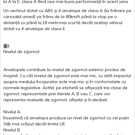
la
A
la
E
,
clasa
A
fiind
cea
mai
buna
performanță
în
acest
sens.
Un
vechicul
dotat
cu ABS
și
4
anvelope
de
clasa
A
(la
frânare
pe
carosabil
umed
)
va
frâna
de la 80km/h
până
la stop pe o
distanță
cu
până
la
18
metri
mai
scurtă
decât
același
vehicul
dotat
cu 4
anvelope
de
clasa
E
.
Nivelul
de
zgomot
Anvelopele
contribuie
la
nivelul
de
zgomot
exterior
produs
de
mașină
. Cu
cât
nivelul
de
zgomot
este
mai
mic, cu
atât
impactul
asupra
mediului
încojurator
este
mai
mic
și
în
conformitate
cu
normele
legislative.
Astfel
, pe
etichetă
se
afișează
trei
clase
de
zgomot
,
reprezentate
prin
literele
A
,
B
sau
C
, care
vor
reprezenta
nivelurile
de
zgomot
,
afișate
și
în
decibeli
.
Nivelul
A
înseamnă
că
anvelopa
produce un
nivel
de
zgomot
cu
cel
puțin
3db
mai
scăzut
decât
limita
UE.
Nivelul
B