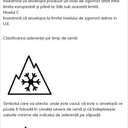
înseamnă
că
anvelopa
produce un
nivel
de
zgomot
aflat
între
limita
europeană
și
până
la 3db sub
această
limită
.
Nivelul
C
înseamnă
că
anvelopa
la
limita
nivelului
de
zgomot
admis in
U.E.
Clasificarea
aderenței
pe
timp
de
iarnă
:
Simbolul
care
va
atesta
,
unde
este
cazul
,
că
este
o
anvelopă
ce
poate
fi
folosită
în
condiții
severe de
iarnă
și
că
îndeplinește
valor
i
le
minime
ale
indicelui
de
aderență
pe
zăpadă