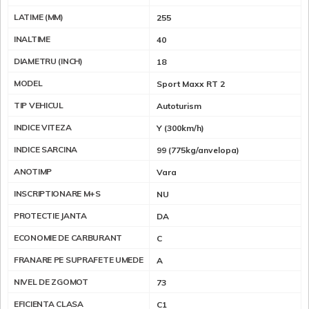
LATIME (MM)
255
INALTIME
40
DIAMETRU (INCH)
18
MODEL
Sport Maxx RT 2
TIP VEHICUL
Autoturism
INDICE VITEZA
Y (300km/h)
INDICE SARCINA
99 (775kg/anvelopa)
ANOTIMP
Vara
INSCRIPTIONARE M+S
NU
PROTECTIE JANTA
DA
ECONOMIE DE CARBURANT
C
FRANARE PE SUPRAFETE UMEDE
A
NIVEL DE ZGOMOT
73
EFICIENTA CLASA
C1