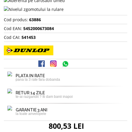
Cod produs:
63886
Cod EAN:
5452000673084
Cod CAI:
541453
PLATA IN RATE
pana la 3 rate fara dobanda
RETUR 14 ZILE
te-ai razgandit ? Iti dam banii inapoi
GARANTIE 3 ANI
la toate anvelopele
800,53 LEI