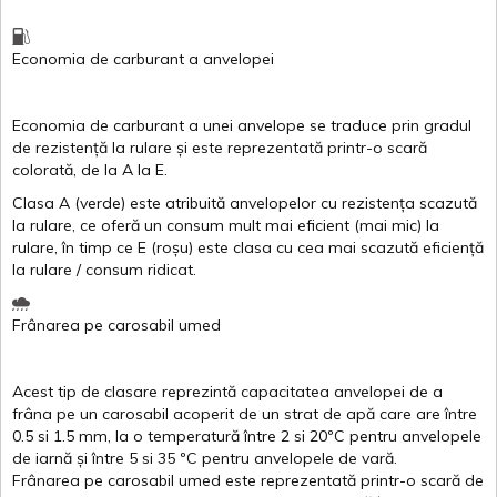
Economia de carburant
a
anvelopei
Economia de carburant a
unei
anvelope
se traduce
prin
gradul
de
rezistență
la
rulare
și
este
reprezentată
printr
-o
scară
colorată
, de la
A
la
E
.
Clasa
A
(
verde
)
este
atribuită
anvelopelor
cu
rezistența
scazută
la
rulare
,
ce
oferă
un
consum
mult
mai
eficient
(
mai
mic) la
rulare
,
în
timp
ce
E
(
roșu
)
este
clasa
cu
cea
mai
scazută
eficiență
la
rulare
/
consum
ridicat
.
Frânarea
pe
carosabil
umed
Acest
tip de
clasare
reprezintă
capacitatea
anvelopei
de a
frâna
pe un
carosabil
acoperit
de un
strat
de
apă
care are
între
0.5
si
1.5 mm, la o
temperatură
între
2
si
20ºC
pentru
anvelopele
de
iarnă
și
între
5
si
35 ºC
pentru
anvelopele
de
vară
.
Frânarea
pe
carosabil
umed
este
reprezentată
printr
-o
scară
de