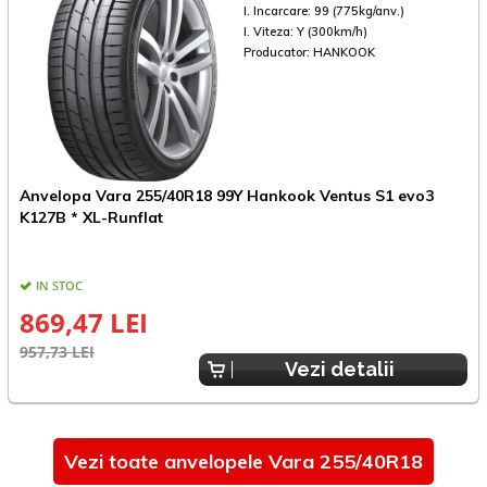
I. Incarcare:
99 (775kg/anv.)
I. Viteza:
Y (300km/h)
Producator:
HANKOOK
Anvelopa Vara 255/40R18 99Y Hankook Ventus S1 evo3
A
K127B * XL-Runflat
IN STOC
869,47 LEI
957,73 LEI
1
Vezi detalii
Vezi toate anvelopele Vara 255/40R18