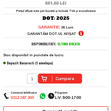
881,80 LEI
Prețul afișat este per bucată și include TVA și ecovaloarea
DOT:
2025
GARANTIE:
36 Luni
GARANTĂM DOT-UL AFIȘAT
DISPONIBILITATE:
ULTIMA BUCATA
Stoc disponibil in punctele de lucru:
Depozit Bucuresti (1 anvelopa)
Cumpara
Comenzi telefonice
Program
0312 287 300
L-V: 9:00-17:00