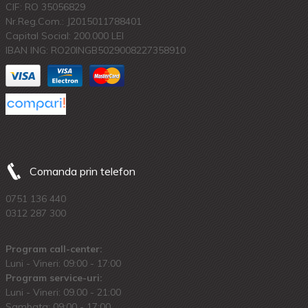
CIF: RO 35056829
Nr.Reg.Com.: J2015011788401
Capital Social: 200.000 LEI
IBAN ING: RO20INGB5029008227358910
Comanda prin telefon
0751 136 440
0312 287 300
Program call-center:
Luni - Vineri: 09:00 - 17:00
Program service-uri:
Luni - Vineri: 09.00 - 21:00
Sambata: 09:00 - 17:00