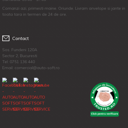
Comanzi azi, primesti maine. Oriunde. Livram anvelope si jante in
toata tara in termen de 24 de ore.
Contact
Sos. Fundeni 120A
Sector 2, Bucuresti
Tel:
0751 136 440
Email: comercial@auto-soft.ro