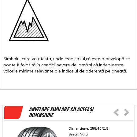
Simbolul
care
va
atesta
,
unde
este
cazul,că
este
o
anvelopă
ce
poate
fi
folosită
în
condiții
severe de
iarnă
și
că
îndeplinește
valorile
minime
relevante
ale
indicelui
de
aderență
pe
gheață
.
ANVELOPE SIMILARE CU ACEEAȘI
DIMENSIUNE
Dimensiune:
255/40R18
Sezon:
Vara