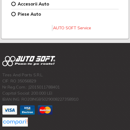
Accesorii Auto
Piese Auto
AUTO SOFT Service
Tires And Parts S.R.L.
CIF: RO 35056829
Nr.Reg.Com.: J2015011788401
Capital Social: 200.000 LEI
IBAN ING: RO20INGB5029008227358910