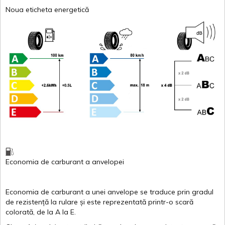
Noua eticheta energetică
Economia de carburant
a
anvelopei
Economia de carburant a
unei
anvelope
se traduce
prin
gradul
de
rezistență
la
rulare
și
este
reprezentată
printr
-o
scară
colorată
, de la
A
la
E
.