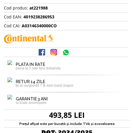
Cod produs:
at221988
Cod EAN:
4019238286953
Cod CAI:
A03146340000CO
PLATA IN RATE
pana la 3 rate fara dobanda
RETUR 14 ZILE
te-ai razgandit ? Iti dam banii inapoi
GARANTIE 3 ANI
la toate anvelopele
493,85 LEI
Prețul afișat este per bucată și include TVA și ecovaloarea
DOT:
2024/2025