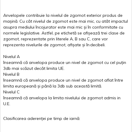
Anvelopele
contribuie
la
nivelul
de
zgomot
exterior
produs
de
mașină
. Cu
cât
nivelul
de
zgomot
este
mai
mic, cu
atât
impactul
asupra
mediului
încojurator
este
mai
mic
și
în
conformitate
cu
normele
legislative.
Astfel
, pe
etichetă
se
afișează
trei
clase
de
zgomot
,
reprezentate
prin
literele
A
,
B
sau
C
, care
vor
reprezenta
nivelurile
de
zgomot
,
afișate
și
în
decibeli
.
Nivelul
A
înseamnă
că
anvelopa
produce un
nivel
de
zgomot
cu
cel
puțin
3db
mai
scăzut
decât
limita
UE.
Nivelul
B
înseamnă
că
anvelopa
produce un
nivel
de
zgomot
aflat
între
limita
europeană
și
până
la 3db sub
această
limită
.
Nivelul
C
înseamnă
că
anvelopa
la
limita
nivelului
de
zgomot
admis in
U.E.
Clasificarea
aderenței
pe
timp
de
iarnă
: