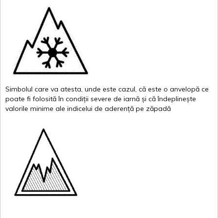
Simbolul
care
va
atesta
,
unde
este
cazul
,
că
este
o
anvelopă
ce
poate
fi
folosită
în
condiții
severe de
iarnă
și
că
îndeplinește
valor
i
le
minime
ale
indicelui
de
aderență
pe
zăpadă