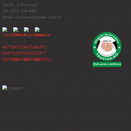
Sector 2, Bucuresti
Tel:
0751 136 440
Email: comercial@auto-soft.ro