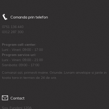
Comanda prin telefon
0751 136 440
0312 287 300
Program call-center:
Luni - Vineri: 09:00 - 17:00
Program service-uri:
Luni - Vineri: 09.00 - 21:00
Sambata: 09:00 - 17:00
Comanzi azi, primesti maine. Oriunde. Livram anvelope si jante in
toata tara in termen de 24 de ore.
Contact
Sos. Fundeni 120A