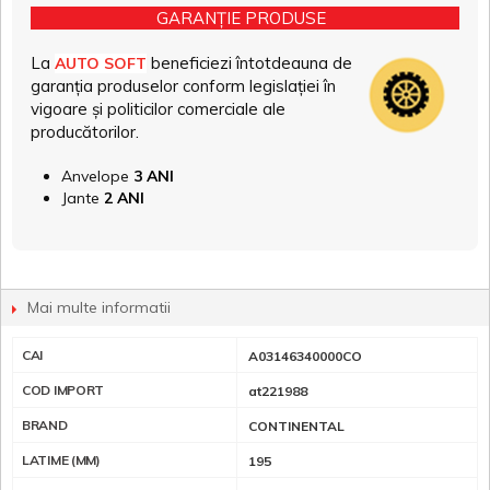
GARANȚIE PRODUSE
La
beneficiezi întotdeauna de
AUTO SOFT
garanția produselor conform legislației în
vigoare și politicilor comerciale ale
producătorilor.
Anvelope
3 ANI
Jante
2 ANI
Mai multe informatii
CAI
A03146340000CO
COD IMPORT
at221988
BRAND
CONTINENTAL
LATIME (MM)
195