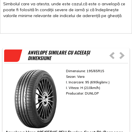
Simbolul
care
va
atesta
,
unde
este
cazul,că
este
o
anvelopă
ce
poate
fi
folosită
în
condiții
severe de
iarnă
și
că
îndeplinește
valorile
minime
relevante
ale
indicelui
de
aderență
pe
gheață
.
ANVELOPE SIMILARE CU ACEEAȘI
DIMENSIUNE
Dimensiune:
195/65R15
Sezon:
Vara
I. Incarcare:
95 (690kg/anv.)
I. Viteza:
H (210km/h)
Producator:
DUNLOP