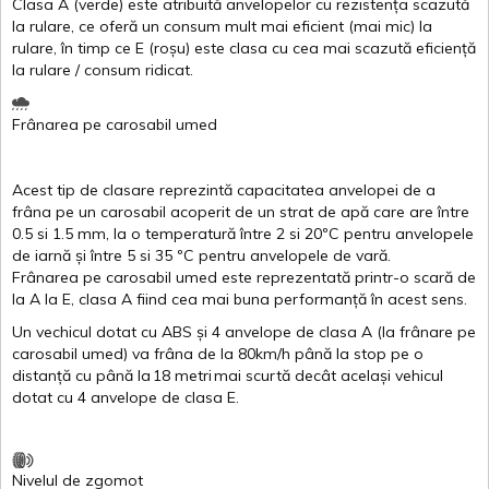
Clasa
A
(
verde
)
este
atribuită
anvelopelor
cu
rezistența
scazută
la
rulare
,
ce
oferă
un
consum
mult
mai
eficient
(
mai
mic) la
rulare
,
în
timp
ce
E
(
roșu
)
este
clasa
cu
cea
mai
scazută
eficiență
la
rulare
/
consum
ridicat
.
Frânarea
pe
carosabil
umed
Acest
tip de
clasare
reprezintă
capacitatea
anvelopei
de a
frâna
pe un
carosabil
acoperit
de un
strat
de
apă
care are
între
0.5
si
1.5 mm, la o
temperatură
între
2
si
20ºC
pentru
anvelopele
de
iarnă
și
între
5
si
35 ºC
pentru
anvelopele
de
vară
.
Frânarea
pe
carosabil
umed
este
reprezentată
printr
-o
scară
de
la
A
la
E
,
clasa
A
fiind
cea
mai
buna
performanță
în
acest
sens.
Un
vechicul
dotat
cu ABS
și
4
anvelope
de
clasa
A
(la
frânare
pe
carosabil
umed
)
va
frâna
de la 80km/h
până
la stop pe o
distanță
cu
până
la
18
metri
mai
scurtă
decât
același
vehicul
dotat
cu 4
anvelope
de
clasa
E
.
Nivelul
de
zgomot