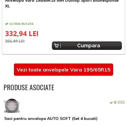
Anvelopa Vara 195/65R15 95H Dunlop Sport BluResponse
A
XL
C
ULTIMA BUCATA
E
332,94 LEI
366,49 LEI
Cumpara
Vezi toate anvelopele Vara 195/65R15
PRODUSE ASOCIATE
IN STOC
Saci pentru anvelope AUTO SOFT (Set 4 bucati)