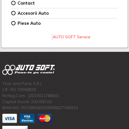
Contact
Accesorii Auto
Piese Auto
AUTO SOFT Service
Tires And Parts S.R.L.
CIF: RO 35056829
Nr.Reg.Com.: J2015011788401
Capital Social: 200.000 LEI
IBAN ING: RO20INGB5029008227358910