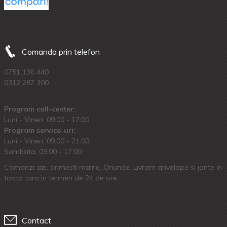
Comanda prin telefon
0751 136 440
0312 287 300
Program call-center:
Luni - Vineri: 09:00 - 17:00
Program service-uri:
Luni - Vineri: 09.00 - 21:00
Sambata: 09:00 - 17:00
Comanzi azi, primesti maine. Oriunde. Livram anvelope si jante in
toata tara in termen de 24 de ore.
Contact