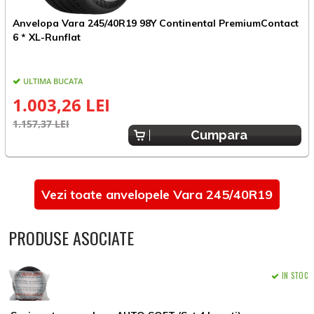
Anvelopa Vara 245/40R19 98Y Continental PremiumContact
A
6 * XL-Runflat
ULTIMA BUCATA
1.003,26 LEI
1.157,37 LEI
8
Cumpara
Vezi toate anvelopele Vara 245/40R19
PRODUSE ASOCIATE
IN STOC