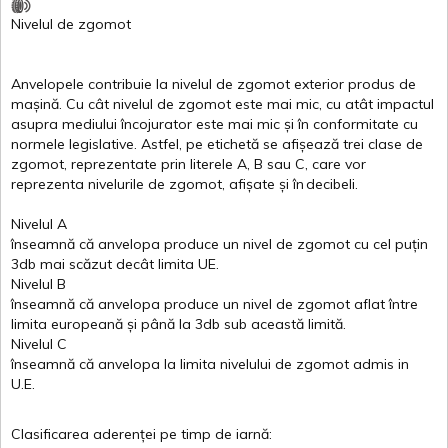
Nivelul
de
zgomot
Anvelopele
contribuie
la
nivelul
de
zgomot
exterior
produs
de
mașină
. Cu
cât
nivelul
de
zgomot
este
mai
mic, cu
atât
impactul
asupra
mediului
încojurator
este
mai
mic
și
în
conformitate
cu
normele
legislative.
Astfel
, pe
etichetă
se
afișează
trei
clase
de
zgomot
,
reprezentate
prin
literele
A
,
B
sau
C
, care
vor
reprezenta
nivelurile
de
zgomot
,
afișate
și
în
decibeli
.
Nivelul
A
înseamnă
că
anvelopa
produce un
nivel
de
zgomot
cu
cel
puțin
3db
mai
scăzut
decât
limita
UE.
Nivelul
B
înseamnă
că
anvelopa
produce un
nivel
de
zgomot
aflat
între
limita
europeană
și
până
la 3db sub
această
limită
.
Nivelul
C
înseamnă
că
anvelopa
la
limita
nivelului
de
zgomot
admis in
U.E.
Clasificarea
aderenței
pe
timp
de
iarnă
: