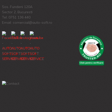
Sos. Fundeni 120A
Sector 2, Bucuresti
Tel:
0751 136 440
Email: comercial@auto-soft.ro