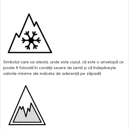
Simbolul
care
va
atesta
,
unde
este
cazul
,
că
este
o
anvelopă
ce
poate
fi
folosită
în
condiții
severe de
iarnă
și
că
îndeplinește
valor
i
le
minime
ale
indicelui
de
aderență
pe
zăpadă