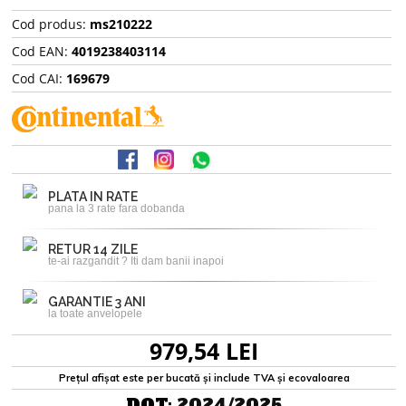
Cod produs:
ms210222
Cod EAN:
4019238403114
Cod CAI:
169679
PLATA IN RATE
pana la 3 rate fara dobanda
RETUR 14 ZILE
te-ai razgandit ? Iti dam banii inapoi
GARANTIE 3 ANI
la toate anvelopele
979,54 LEI
Prețul afișat este per bucată și include TVA și ecovaloarea
DOT:
2024/2025