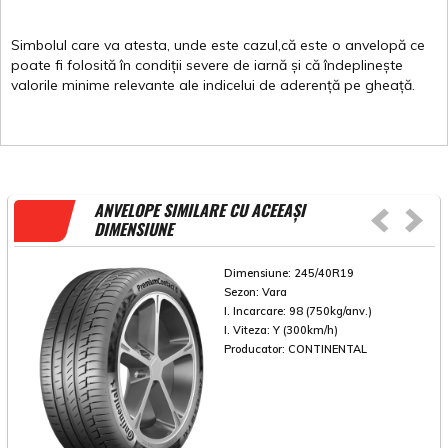
Simbolul
care
va
atesta
,
unde
este
cazul,că
este
o
anvelopă
ce
poate
fi
folosită
în
condiții
severe de
iarnă
și
că
îndeplinește
valorile
minime
relevante
ale
indicelui
de
aderență
pe
gheață
.
ANVELOPE SIMILARE CU ACEEAȘI
DIMENSIUNE
Dimensiune:
245/40R19
Sezon:
Vara
I. Incarcare:
98 (750kg/anv.)
I. Viteza:
Y (300km/h)
Producator:
CONTINENTAL