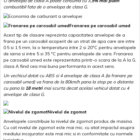
O anvelopa de clasa A poate consuma cu
7,5% mai putin
combustibil fata de o anvelopa de clasa G.
Franarea pe carosabil umed
Acest tip de clasare reprezinta capacitatea anvelopei de a
frana pe un carosabil acoperit de un strat de apa care are intre
0.5 si 1.5 mm, la o temperatura intre 2 si 20ºC pentru anvelopele
de iarna si intre 5 si 35 ºC pentru anvelopele de vara. Franarea
pe carosabil umed este reprezentata printr-o scara de la A la G,
clasa A fiind cea mai buna performanta in acest sens.
Un vechicul dotat cu ABS si 4 anvelope de clasa A (la franare pe
carosabil umed) va frana de la 80km/h pana la stop pe o distanta
cu pana la
18 metri
mai scurta decat acelasi vehicul dotat cu 4
anvelope de clasa G
.
Nivelul de zgomot
Anvelopele constribuie la nivelul de zgomot produs de masina.
Cu cat nivelul de zgomot este mai mic, cu atat impactul asupra
mediului incojurator este mai mic si in conformitate cu normele