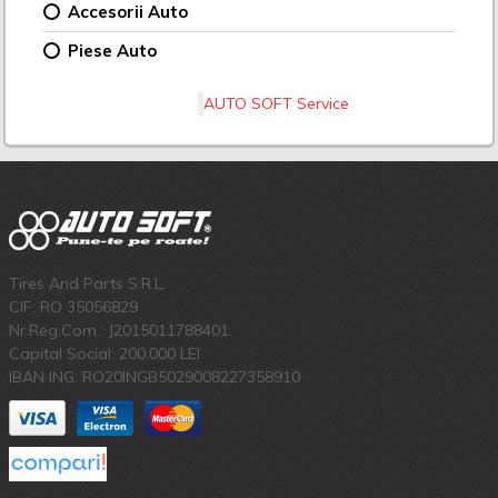
Accesorii Auto
Piese Auto
AUTO SOFT Service
Tires And Parts S.R.L.
CIF: RO 35056829
Nr.Reg.Com.: J2015011788401
Capital Social: 200.000 LEI
IBAN ING: RO20INGB5029008227358910