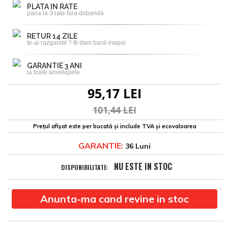
PLATA IN RATE
pana la 3 rate fara dobanda
RETUR 14 ZILE
te-ai razgandit ? Iti dam banii inapoi
GARANTIE 3 ANI
la toate anvelopele
95,17 LEI
101,44 LEI
Prețul afișat este per bucată și include TVA și ecovaloarea
GARANTIE:
36 Luni
NU ESTE IN STOC
DISPONIBILITATE:
Anunta-ma cand revine in stoc