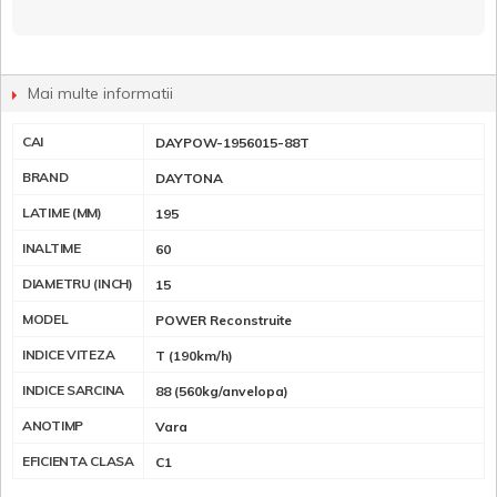
Mai multe informatii
CAI
DAYPOW-1956015-88T
BRAND
DAYTONA
LATIME (MM)
195
INALTIME
60
DIAMETRU (INCH)
15
MODEL
POWER Reconstruite
INDICE VITEZA
T (190km/h)
INDICE SARCINA
88 (560kg/anvelopa)
ANOTIMP
Vara
EFICIENTA CLASA
C1