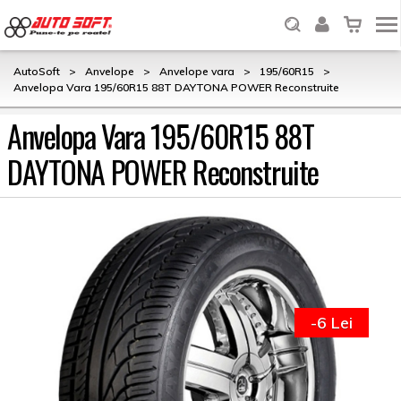
AutoSoft
>
Anvelope
>
Anvelope vara
>
195/60R15
>
Anvelopa Vara 195/60R15 88T DAYTONA POWER Reconstruite
Anvelopa Vara 195/60R15 88T
DAYTONA POWER Reconstruite
-6 Lei