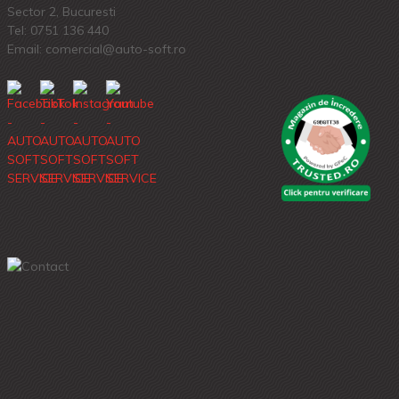
Sector 2, Bucuresti
Tel:
0751 136 440
Email: comercial@auto-soft.ro