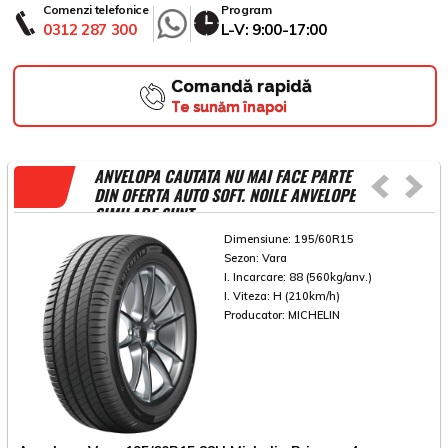
Comenzi telefonice
Program
0312 287 300
L-V: 9:00-17:00
Comandă rapidă
Te sunăm înapoi
ANVELOPA CAUTATA NU MAI FACE PARTE
DIN OFERTA AUTO SOFT. NOILE ANVELOPE
SIMILARE SUNT
Dimensiune:
195/60R15
Sezon:
Vara
I. Incarcare:
88 (560kg/anv.)
I. Viteza:
H (210km/h)
Producator:
MICHELIN