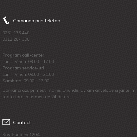
Comanda prin telefon
0751 136 440
0312 287 300
Program call-center:
Luni - Vineri: 09:00 - 17:00
Program service-uri:
Luni - Vineri: 09.00 - 21:00
Sambata: 09:00 - 17:00
Comanzi azi, primesti maine. Oriunde. Livram anvelope si jante in
toata tara in termen de 24 de ore.
Contact
Sos. Fundeni 120A