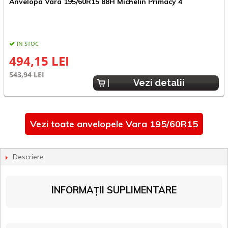
Anvelopa Vara 195/60R15 88H Michelin Primacy 4
A
IN STOC
494,15 LEI
543,94 LEI
5
Vezi detalii
Vezi toate anvelopele Vara 195/60R15
Descriere
INFORMAȚII SUPLIMENTARE