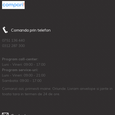
Comanda prin telefon
0751 136 440
0312 287 300
Program call-center:
Luni - Vineri: 09:00 - 17:00
Program service-uri:
Luni - Vineri: 09.00 - 21:00
Sambata: 09:00 - 17:00
Comanzi azi, primesti maine. Oriunde. Livram anvelope si jante in
toata tara in termen de 24 de ore.