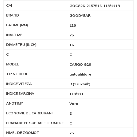
CAI
GOCG26-2157516-113/111R
BRAND
GOODYEAR
LATIME (MM)
215
INALTIME
75
DIAMETRU (INCH)
16
C
C
MODEL
CARGO G26
TIP VEHICUL
autoutilitare
INDICE VITEZA
R (170km/h)
INDICE SARCINA
113/111
ANOTIMP
Vara
ECONOMIE DE CARBURANT
E
FRANARE PE SUPRAFETE UMEDE
C
NIVEL DE ZGOMOT
75