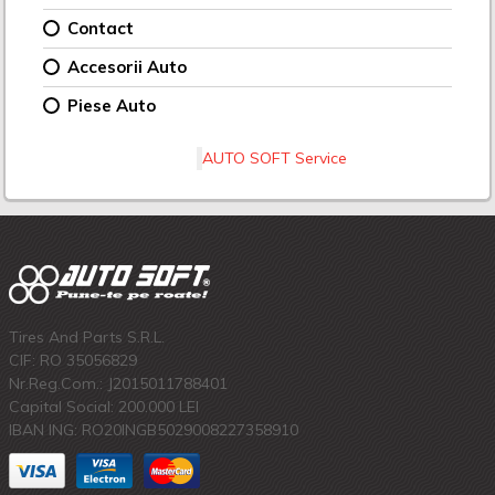
Contact
Accesorii Auto
Piese Auto
AUTO SOFT Service
Tires And Parts S.R.L.
CIF: RO 35056829
Nr.Reg.Com.: J2015011788401
Capital Social: 200.000 LEI
IBAN ING: RO20INGB5029008227358910