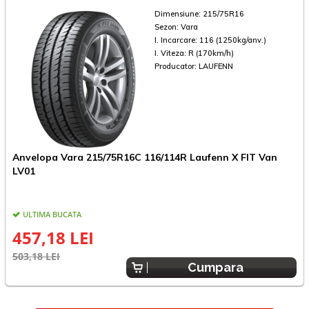
Dimensiune:
215/75R16
Sezon:
Vara
I. Incarcare:
116 (1250kg/anv.)
I. Viteza:
R (170km/h)
Producator:
LAUFENN
Anvelopa Vara 215/75R16C 116/114R Laufenn X FIT Van
A
LV01
C
ULTIMA BUCATA
457,18 LEI
503,18 LEI
9
Cumpara