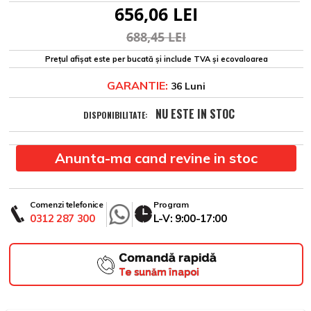
656,06 LEI
688,45 LEI
Prețul afișat este per bucată și include TVA și ecovaloarea
GARANTIE:
36 Luni
NU ESTE IN STOC
DISPONIBILITATE:
Anunta-ma cand revine in stoc
Comenzi telefonice
Program
0312 287 300
L-V: 9:00-17:00
Comandă rapidă
Te sunăm înapoi