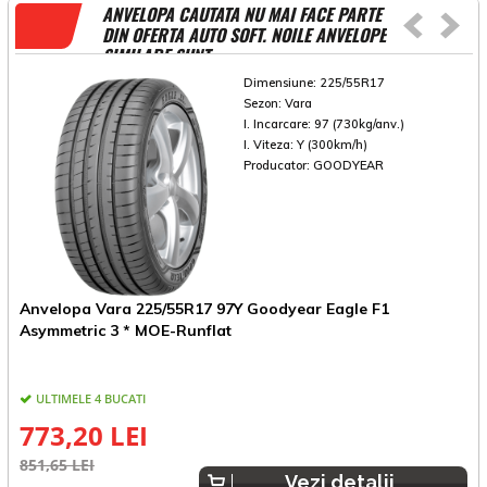
ANVELOPA CAUTATA NU MAI FACE PARTE
DIN OFERTA AUTO SOFT. NOILE ANVELOPE
SIMILARE SUNT
Dimensiune:
225/55R17
Sezon:
Vara
I. Incarcare:
97 (730kg/anv.)
I. Viteza:
Y (300km/h)
Producator:
GOODYEAR
Anvelopa Vara 225/55R17 97Y Goodyear Eagle F1
A
Asymmetric 3 * MOE-Runflat
R
ULTIMELE 4 BUCATI
773,20 LEI
851,65 LEI
8
Vezi detalii