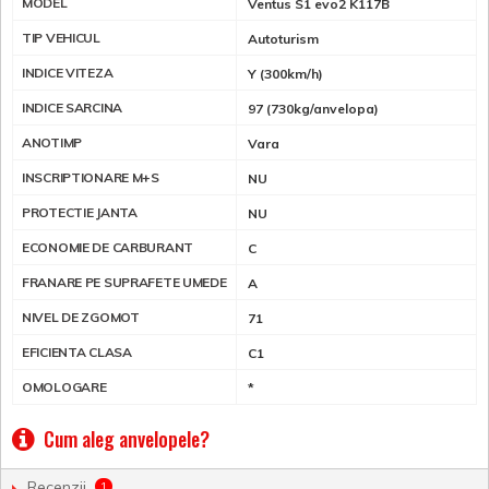
MODEL
Ventus S1 evo2 K117B
TIP VEHICUL
Autoturism
INDICE VITEZA
Y (300km/h)
INDICE SARCINA
97 (730kg/anvelopa)
ANOTIMP
Vara
INSCRIPTIONARE M+S
NU
PROTECTIE JANTA
NU
ECONOMIE DE CARBURANT
C
FRANARE PE SUPRAFETE UMEDE
A
NIVEL DE ZGOMOT
71
EFICIENTA CLASA
C1
OMOLOGARE
*
Cum aleg anvelopele?
Recenzii
1