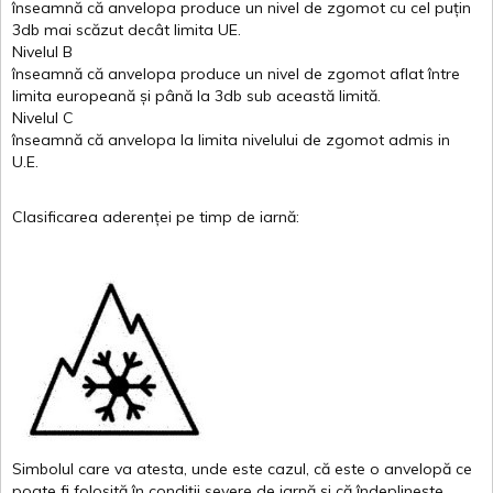
înseamnă
că
anvelopa
produce un
nivel
de
zgomot
cu
cel
puțin
3db
mai
scăzut
decât
limita
UE.
Nivelul
B
înseamnă
că
anvelopa
produce un
nivel
de
zgomot
aflat
între
limita
europeană
și
până
la 3db sub
această
limită
.
Nivelul
C
înseamnă
că
anvelopa
la
limita
nivelului
de
zgomot
admis in
U.E.
Clasificarea
aderenței
pe
timp
de
iarnă
:
Simbolul
care
va
atesta
,
unde
este
cazul
,
că
este
o
anvelopă
ce
poate
fi
folosită
în
condiții
severe de
iarnă
și
că
îndeplinește