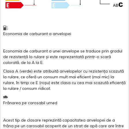
Economia de carburant
a
anvelopei
Economia de carburant a
unei
anvelope
se traduce
prin
gradul
de
rezistență
la
rulare
și
este
reprezentată
printr
-o
scară
colorată
, de la
A
la
E
.
Clasa
A
(
verde
)
este
atribuită
anvelopelor
cu
rezistența
scazută
la
rulare
,
ce
oferă
un
consum
mult
mai
eficient
(
mai
mic) la
rulare
,
în
timp
ce
E
(
roșu
)
este
clasa
cu
cea
mai
scazută
eficiență
la
rulare
/
consum
ridicat
.
Frânarea
pe
carosabil
umed
Acest
tip de
clasare
reprezintă
capacitatea
anvelopei
de a
frâna
pe un
carosabil
acoperit
de un
strat
de
apă
care are
între