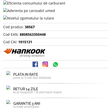
Cod produs:
38567
Cod EAN:
8808563350448
Cod CAI:
1015131
PLATA IN RATE
pana la 3 rate fara dobanda
RETUR 14 ZILE
te-ai razgandit ? Iti dam banii inapoi
GARANTIE 3 ANI
la toate anvelopele