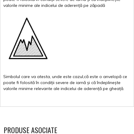
valor
i
le
minime
ale
indicelui
de
aderență
pe
zăpadă
Simbolul
care
va
atesta
,
unde
este
cazul,că
este
o
anvelopă
ce
poate
fi
folosită
în
condiții
severe de
iarnă
și
că
îndeplinește
valorile
minime
relevante
ale
indicelui
de
aderență
pe
gheață
.
PRODUSE ASOCIATE