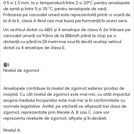
0.5
si
1.5 mm, la o
temperatură
între
2
si
20ºC
pentru
anvelopele
de
iarnă
și
între
5
si
35 ºC
pentru
anvelopele
de
vară
.
Frânarea
pe
carosabil
umed
este
reprezentată
printr
-o
scară
de
la
A
la
E
,
clasa
A
fiind
cea
mai
buna
performanță
în
acest
sens.
Un
vechicul
dotat
cu ABS
și
4
anvelope
de
clasa
A
(la
frânare
pe
carosabil
umed
)
va
frâna
de la 80km/h
până
la stop pe o
distanță
cu
până
la
18
metri
mai
scurtă
decât
același
vehicul
dotat
cu 4
anvelope
de
clasa
E
.
Nivelul
de
zgomot
Anvelopele
contribuie
la
nivelul
de
zgomot
exterior
produs
de
mașină
. Cu
cât
nivelul
de
zgomot
este
mai
mic, cu
atât
impactul
asupra
mediului
încojurator
este
mai
mic
și
în
conformitate
cu
normele
legislative.
Astfel
, pe
etichetă
se
afișează
trei
clase
de
zgomot
,
reprezentate
prin
literele
A
,
B
sau
C
, care
vor
reprezenta
nivelurile
de
zgomot
,
afișate
și
în
decibeli
.
Nivelul
A