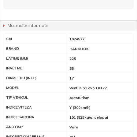
Mai multe informatii
CAI
1024577
BRAND
HANKOOK
LATIME (MM)
225
INALTIME
55
DIAMETRU (INCH)
17
MODEL
Ventus S1 evo3 K127
TIP VEHICUL
Autoturism
INDICE VITEZA
Y (300km/h)
INDICE SARCINA
101 (825kg/anvelopa)
ANOTIMP
Vara
INSCRIPTIONARE M+S
NU