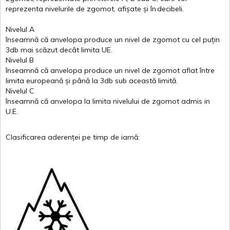
reprezenta
nivelurile
de
zgomot
,
afișate
și
în
decibeli
.
Nivelul
A
înseamnă
că
anvelopa
produce un
nivel
de
zgomot
cu
cel
puțin
3db
mai
scăzut
decât
limita
UE.
Nivelul
B
înseamnă
că
anvelopa
produce un
nivel
de
zgomot
aflat
între
limita
europeană
și
până
la 3db sub
această
limită
.
Nivelul
C
înseamnă
că
anvelopa
la
limita
nivelului
de
zgomot
admis in
U.E.
Clasificarea
aderenței
pe
timp
de
iarnă
: