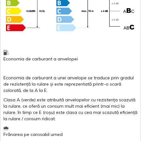
Economia de carburant
a
anvelopei
Economia de carburant a
unei
anvelope
se traduce
prin
gradul
de
rezistență
la
rulare
și
este
reprezentată
printr
-o
scară
colorată
, de la
A
la
E
.
Clasa
A
(
verde
)
este
atribuită
anvelopelor
cu
rezistența
scazută
la
rulare
,
ce
oferă
un
consum
mult
mai
eficient
(
mai
mic) la
rulare
,
în
timp
ce
E
(
roșu
)
este
clasa
cu
cea
mai
scazută
eficiență
la
rulare
/
consum
ridicat
.
Frânarea
pe
carosabil
umed