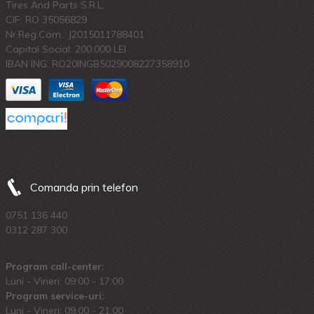
Tires And Parts S.R.L.
CIF: RO 35056829
Nr.Reg.Com.: J2015011788401
Capital Social: 200.000 LEI
IBAN ING: RO20INGB5029008227358910
Comanda prin telefon
0751 136 440
0312 287 300
Program call-center:
Luni - Vineri: 09:00 - 17:00
Program service-uri:
Luni - Vineri: 09.00 - 21:00