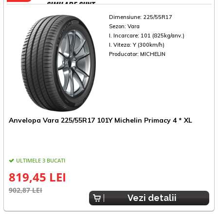
SIMILARE SUNT
Dimensiune:
225/55R17
Sezon:
Vara
I. Incarcare:
101 (825kg/anv.)
I. Viteza:
Y (300km/h)
Producator:
MICHELIN
Anvelopa Vara 225/55R17 101Y Michelin Primacy 4 * XL
A
ULTIMELE 3 BUCATI
819,45 LEI
902,87 LEI
4
Vezi detalii