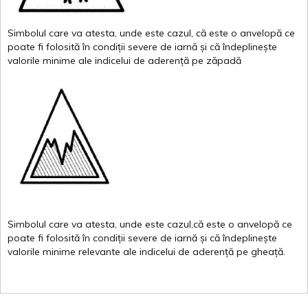
Simbolul
care
va
atesta
,
unde
este
cazul
,
că
este
o
anvelopă
ce
poate
fi
folosită
în
condiții
severe de
iarnă
și
că
îndeplinește
valor
i
le
minime
ale
indicelui
de
aderență
pe
zăpadă
Simbolul
care
va
atesta
,
unde
este
cazul,că
este
o
anvelopă
ce
poate
fi
folosită
în
condiții
severe de
iarnă
și
că
îndeplinește
valorile
minime
relevante
ale
indicelui
de
aderență
pe
gheață
.