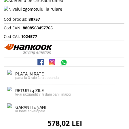
Cod produs:
88757
Cod EAN:
8808563457765
Cod CAI:
1024577
PLATA IN RATE
pana la 3 rate fara dobanda
RETUR 14 ZILE
te-ai razgandit ? Iti dam banii inapoi
GARANTIE 3 ANI
la toate anvelopele
578,02 LEI