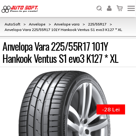
AutoSoft
>
Anvelope
>
Anvelope vara
>
225/55R17
>
Anvelopa Vara 225/55R17 101Y Hankook Ventus S1 evo3 K127 * XL
Anvelopa Vara 225/55R17 101Y
Hankook Ventus S1 evo3 K127 * XL
-28 Lei