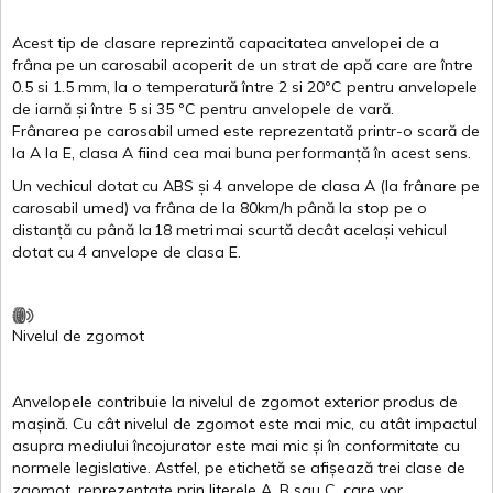
Acest
tip de
clasare
reprezintă
capacitatea
anvelopei
de a
frâna
pe un
carosabil
acoperit
de un
strat
de
apă
care are
între
0.5
si
1.5 mm, la o
temperatură
între
2
si
20ºC
pentru
anvelopele
de
iarnă
și
între
5
si
35 ºC
pentru
anvelopele
de
vară
.
Frânarea
pe
carosabil
umed
este
reprezentată
printr
-o
scară
de
la
A
la
E
,
clasa
A
fiind
cea
mai
buna
performanță
în
acest
sens.
Un
vechicul
dotat
cu ABS
și
4
anvelope
de
clasa
A
(la
frânare
pe
carosabil
umed
)
va
frâna
de la 80km/h
până
la stop pe o
distanță
cu
până
la
18
metri
mai
scurtă
decât
același
vehicul
dotat
cu 4
anvelope
de
clasa
E
.
Nivelul
de
zgomot
Anvelopele
contribuie
la
nivelul
de
zgomot
exterior
produs
de
mașină
. Cu
cât
nivelul
de
zgomot
este
mai
mic, cu
atât
impactul
asupra
mediului
încojurator
este
mai
mic
și
în
conformitate
cu
normele
legislative.
Astfel
, pe
etichetă
se
afișează
trei
clase
de
zgomot
,
reprezentate
prin
literele
A
,
B
sau
C
, care
vor