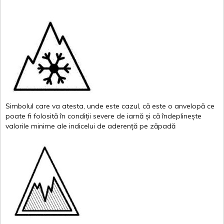
Simbolul
care
va
atesta
,
unde
este
cazul
,
că
este
o
anvelopă
ce
poate
fi
folosită
în
condiții
severe de
iarnă
și
că
îndeplinește
valor
i
le
minime
ale
indicelui
de
aderență
pe
zăpadă