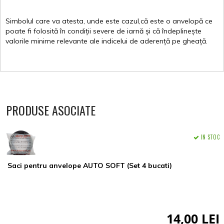
Simbolul
care
va
atesta
,
unde
este
cazul,că
este
o
anvelopă
ce
poate
fi
folosită
în
condiții
severe de
iarnă
și
că
îndeplinește
valorile
minime
relevante
ale
indicelui
de
aderență
pe
gheață
.
PRODUSE ASOCIATE
IN STOC
Saci pentru anvelope AUTO SOFT (Set 4 bucati)
14,00 LEI