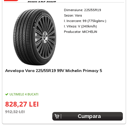
SIMILARE SUNT
Dimensiune:
225/55R19
Sezon:
Vara
I. Incarcare:
99 (775kg/anv.)
I. Viteza:
V (240km/h)
Producator:
MICHELIN
A
Anvelopa Vara 225/55R19 99V Michelin Primacy 5
K
ULTIMELE 4 BUCATI
828,27 LEI
8
912,32 LEI
Cumpara