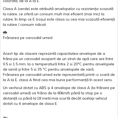
colorată
, de la
A
la
E
.
Clasa
A
(
verde
)
este
atribuită
anvelopelor
cu
rezistența
scazută
la
rulare
,
ce
oferă
un
consum
mult
mai
eficient
(
mai
mic) la
rulare
,
în
timp
ce
E
(
roșu
)
este
clasa
cu
cea
mai
scazută
eficiență
la
rulare
/
consum
ridicat
.
Frânarea
pe
carosabil
umed
Acest
tip de
clasare
reprezintă
capacitatea
anvelopei
de a
frâna
pe un
carosabil
acoperit
de un
strat
de
apă
care are
între
0.5
si
1.5 mm, la o
temperatură
între
2
si
20ºC
pentru
anvelopele
de
iarnă
și
între
5
si
35 ºC
pentru
anvelopele
de
vară
.
Frânarea
pe
carosabil
umed
este
reprezentată
printr
-o
scară
de
la
A
la
E
,
clasa
A
fiind
cea
mai
buna
performanță
în
acest
sens.
Un
vechicul
dotat
cu ABS
și
4
anvelope
de
clasa
A
(la
frânare
pe
carosabil
umed
)
va
frâna
de la 80km/h
până
la stop pe o
distanță
cu
până
la
18
metri
mai
scurtă
decât
același
vehicul
dotat
cu 4
anvelope
de
clasa
E
.