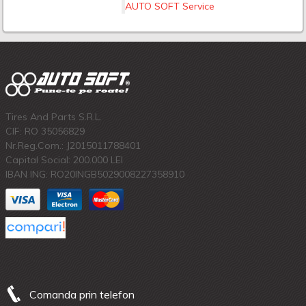
AUTO SOFT Service
Tires And Parts S.R.L.
CIF: RO 35056829
Nr.Reg.Com.: J2015011788401
Capital Social: 200.000 LEI
IBAN ING: RO20INGB5029008227358910
Comanda prin telefon