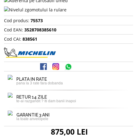
Cod produs:
75573
Cod EAN:
3528708385610
Cod CAI:
838561
PLATA IN RATE
pana la 3 rate fara dobanda
RETUR 14 ZILE
te-ai razgandit ? Iti dam banii inapoi
GARANTIE 3 ANI
la toate anvelopele
875,00 LEI