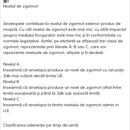
Nivelul
de
zgomot
Anvelopele
contribuie
la
nivelul
de
zgomot
exterior
produs
de
mașină
. Cu
cât
nivelul
de
zgomot
este
mai
mic, cu
atât
impactul
asupra
mediului
încojurator
este
mai
mic
și
în
conformitate
cu
normele
legislative.
Astfel
, pe
etichetă
se
afișează
trei
clase
de
zgomot
,
reprezentate
prin
literele
A
,
B
sau
C
, care
vor
reprezenta
nivelurile
de
zgomot
,
afișate
și
în
decibeli
.
Nivelul
A
înseamnă
că
anvelopa
produce un
nivel
de
zgomot
cu
cel
puțin
3db
mai
scăzut
decât
limita
UE.
Nivelul
B
înseamnă
că
anvelopa
produce un
nivel
de
zgomot
aflat
între
limita
europeană
și
până
la 3db sub
această
limită
.
Nivelul
C
înseamnă
că
anvelopa
la
limita
nivelului
de
zgomot
admis in
U.E.
Clasificarea
aderenței
pe
timp
de
iarnă
: