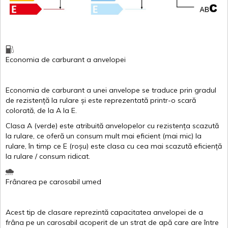
Economia de carburant
a
anvelopei
Economia de carburant a
unei
anvelope
se traduce
prin
gradul
de
rezistență
la
rulare
și
este
reprezentată
printr
-o
scară
colorată
, de la
A
la
E
.
Clasa
A
(
verde
)
este
atribuită
anvelopelor
cu
rezistența
scazută
la
rulare
,
ce
oferă
un
consum
mult
mai
eficient
(
mai
mic) la
rulare
,
în
timp
ce
E
(
roșu
)
este
clasa
cu
cea
mai
scazută
eficiență
la
rulare
/
consum
ridicat
.
Frânarea
pe
carosabil
umed
Acest
tip de
clasare
reprezintă
capacitatea
anvelopei
de a
frâna
pe un
carosabil
acoperit
de un
strat
de
apă
care are
între