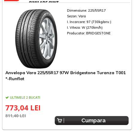
SIMILARE SUNT
Dimensiune:
225/55R17
Sezon:
Vara
I. Incarcare:
97 (730kg/anv.)
I. Viteza:
W (270km/h)
Producator:
BRIDGESTONE
Anvelopa Vara 225/55R17 97W Bridgestone Turanza T001
A
*-Runflat
R
ULTIMELE 2 BUCATI
773,04 LEI
811,40 LEI
4
Cumpara