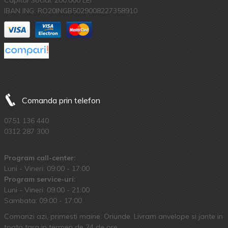
IBAN ING: RO20INGB5029008227358910
Comanda prin telefon
0751 136 440
0312 287 300
Program call-center:
Luni - Vineri: 09:00 - 17:00
Program service-uri:
Luni - Vineri: 09.00 - 21:00
Sambata: 09:00 - 17:00
Comanzi azi, primesti maine. Oriunde. Livram anvelope si jante in
toata tara in termen de 24 de ore.