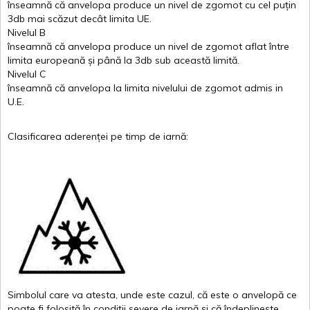
înseamnă
că
anvelopa
produce un
nivel
de
zgomot
cu
cel
puțin
3db
mai
scăzut
decât
limita
UE.
Nivelul
B
înseamnă
că
anvelopa
produce un
nivel
de
zgomot
aflat
între
limita
europeană
și
până
la 3db sub
această
limită
.
Nivelul
C
înseamnă
că
anvelopa
la
limita
nivelului
de
zgomot
admis in
U.E.
Clasificarea
aderenței
pe
timp
de
iarnă
:
Simbolul
care
va
atesta
,
unde
este
cazul
,
că
este
o
anvelopă
ce
poate
fi
folosită
în
condiții
severe de
iarnă
și
că
îndeplinește