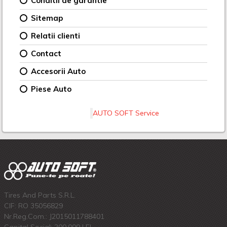
Conditii de garantie
Sitemap
Relatii clienti
Contact
Accesorii Auto
Piese Auto
AUTO SOFT Service
Tires And Parts S.R.L.
CIF: RO 35056829
Nr.Reg.Com.: J2015011788401
Capital Social: 200.000 LEI