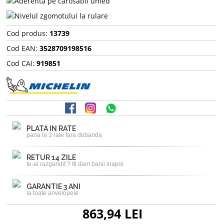
Cod produs:
13739
Cod EAN:
3528709198516
Cod CAI:
919851
PLATA IN RATE
pana la 3 rate fara dobanda
RETUR 14 ZILE
te-ai razgandit ? Iti dam banii inapoi
GARANTIE 3 ANI
la toate anvelopele
863,94 LEI