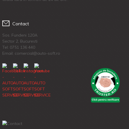
Contact
Sos. Fundeni 120A
Sector 2, Bucuresti
Tel:
0751 136 440
Email: comercial@auto-soft.ro