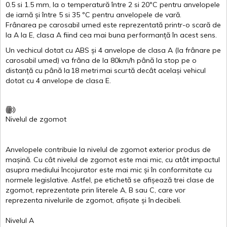
0.5
si
1.5 mm, la o
temperatură
între
2
si
20ºC
pentru
anvelopele
de
iarnă
și
între
5
si
35 ºC
pentru
anvelopele
de
vară
.
Frânarea
pe
carosabil
umed
este
reprezentată
printr
-o
scară
de
la
A
la
E
,
clasa
A
fiind
cea
mai
buna
performanță
în
acest
sens.
Un
vechicul
dotat
cu ABS
și
4
anvelope
de
clasa
A
(la
frânare
pe
carosabil
umed
)
va
frâna
de la 80km/h
până
la stop pe o
distanță
cu
până
la
18
metri
mai
scurtă
decât
același
vehicul
dotat
cu 4
anvelope
de
clasa
E
.
Nivelul
de
zgomot
Anvelopele
contribuie
la
nivelul
de
zgomot
exterior
produs
de
mașină
. Cu
cât
nivelul
de
zgomot
este
mai
mic, cu
atât
impactul
asupra
mediului
încojurator
este
mai
mic
și
în
conformitate
cu
normele
legislative.
Astfel
, pe
etichetă
se
afișează
trei
clase
de
zgomot
,
reprezentate
prin
literele
A
,
B
sau
C
, care
vor
reprezenta
nivelurile
de
zgomot
,
afișate
și
în
decibeli
.
Nivelul
A