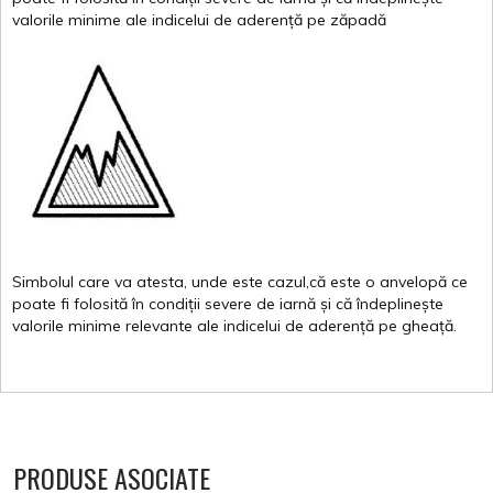
valor
i
le
minime
ale
indicelui
de
aderență
pe
zăpadă
Simbolul
care
va
atesta
,
unde
este
cazul,că
este
o
anvelopă
ce
poate
fi
folosită
în
condiții
severe de
iarnă
și
că
îndeplinește
valorile
minime
relevante
ale
indicelui
de
aderență
pe
gheață
.
PRODUSE ASOCIATE