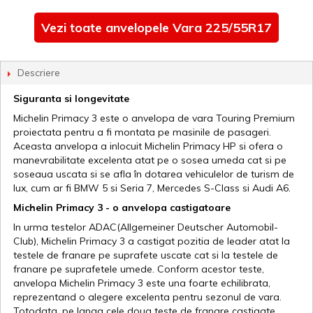
Vezi toate anvelopele Vara 225/55R17
Descriere
Siguranta si longevitate
Michelin Primacy 3 este o anvelopa de vara Touring Premium
proiectata pentru a fi montata pe masinile de pasageri.
Aceasta anvelopa a inlocuit Michelin Primacy HP si ofera o
manevrabilitate excelenta atat pe o sosea umeda cat si pe
soseaua uscata si se afla în dotarea vehiculelor de turism de
lux, cum ar fi BMW 5 si Seria 7, Mercedes S-Class si Audi A6.
Michelin Primacy 3 - o anvelopa castigatoare
In urma testelor ADAC(Allgemeiner Deutscher Automobil-
Club), Michelin Primacy 3 a castigat pozitia de leader atat la
testele de franare pe suprafete uscate cat si la testele de
franare pe suprafetele umede. Conform acestor teste,
anvelopa Michelin Primacy 3 este una foarte echilibrata,
reprezentand o alegere excelenta pentru sezonul de vara.
Totodata, pe langa cele doua teste de franare castigate,