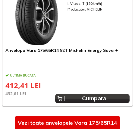
I. Viteza:
T (190km/h)
Producator:
MICHELIN
Anvelopa Vara 175/65R14 82T Michelin Energy Saver+
A
ULTIMA BUCATA
412,41 LEI
432,61 LEI
2
Cumpara
Vezi toate anvelopele Vara 175/65R14