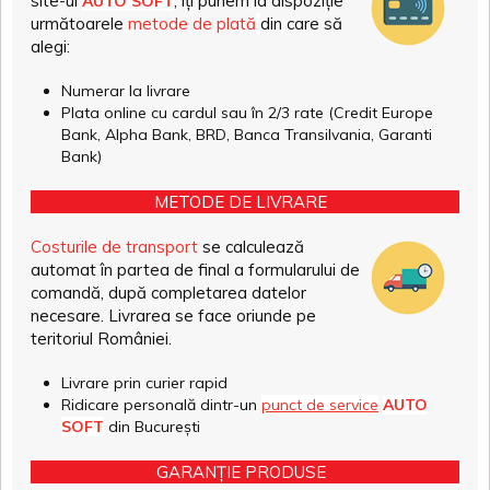
site-ul
, îți punem la dispoziție
AUTO SOFT
următoarele
metode de plată
din care să
alegi:
Numerar la livrare
Plata online cu cardul sau în 2/3 rate (Credit Europe
Bank, Alpha Bank, BRD, Banca Transilvania, Garanti
Bank)
METODE DE LIVRARE
Costurile de transport
se calculează
automat în partea de final a formularului de
comandă, după completarea datelor
necesare. Livrarea se face oriunde pe
teritoriul României.
Livrare prin curier rapid
Ridicare personală dintr-un
punct de service
AUTO
SOFT
din București
GARANȚIE PRODUSE