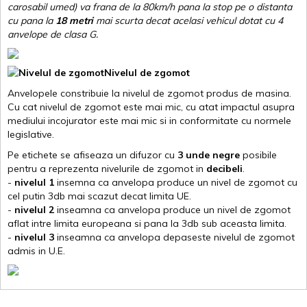
carosabil umed) va frana de la 80km/h pana la stop pe o distanta
cu pana la
18 metri
mai scurta decat acelasi vehicul dotat cu 4
anvelope de clasa G
.
Nivelul de zgomot
Anvelopele constribuie la nivelul de zgomot produs de masina.
Cu cat nivelul de zgomot este mai mic, cu atat impactul asupra
mediului incojurator este mai mic si in conformitate cu normele
legislative.
Pe etichete se afiseaza un difuzor cu
3 unde negre
posibile
pentru a reprezenta nivelurile de zgomot in
decibeli
.
-
nivelul 1
insemna ca anvelopa produce un nivel de zgomot cu
cel putin 3db mai scazut decat limita UE.
-
nivelul 2
inseamna ca anvelopa produce un nivel de zgomot
aflat intre limita europeana si pana la 3db sub aceasta limita.
-
nivelul 3
inseamna ca anvelopa depaseste nivelul de zgomot
admis in U.E.