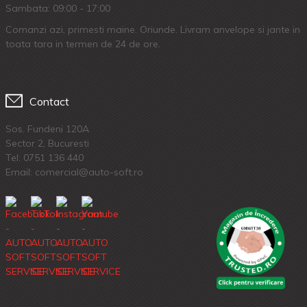
Sambata: 09:00 - 17:00
Comanzi azi, primesti maine. Oriunde. Livram anvelope si jante in
toata tara in termen de 24 de ore.
Contact
Sos. Fundeni 120A
Sector 2, Bucuresti
Tel:
0751 136 440
Email: comercial@auto-soft.ro