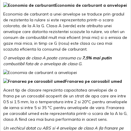
Economia de carburant a anvelopei
Economia de carburant a unei anvelope se traduce prin gradul
de rezistenta la rulare si este reprezentata printr-o scara
colorata, de la A la G. Clasa A (verde) este atribuita unei
anvelope care datorita rezistentei scazute la rulare, va oferi un
consum de combustibil mult mai eficient (mai mic) si o emisia de
gaze mai mica, in timp ce G (rosu) este clasa cu cea mai
scazuta eficienta la consumul de carburant.
O anvelopa de clasa A poate consuma cu
7,5% mai putin
combustibil fata de o anvelopa de clasa G.
Franarea pe carosabil umed
Acest tip de clasare reprezinta capacitatea anvelopei de a
frana pe un carosabil acoperit de un strat de apa care are intre
0.5 si 1.5 mm, la o temperatura intre 2 si 20ºC pentru anvelopele
de iarna si intre 5 si 35 ºC pentru anvelopele de vara. Franarea
pe carosabil umed este reprezentata printr-o scara de la A la G,
clasa A fiind cea mai buna performanta in acest sens.
Un vechicul dotat cu ABS si 4 anvelope de clasa A (la franare pe