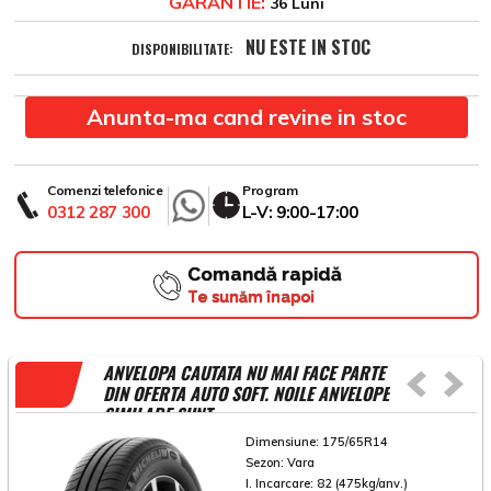
GARANTIE:
36 Luni
NU ESTE IN STOC
DISPONIBILITATE:
Anunta-ma cand revine in stoc
Comenzi telefonice
Program
0312 287 300
L-V: 9:00-17:00
Comandă rapidă
Te sunăm înapoi
ANVELOPA CAUTATA NU MAI FACE PARTE
DIN OFERTA AUTO SOFT. NOILE ANVELOPE
SIMILARE SUNT
Dimensiune:
175/65R14
Sezon:
Vara
I. Incarcare:
82 (475kg/anv.)