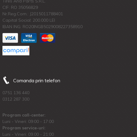
Tires And Parts S.R.L.
CIF: RO 35056829
Nr.Reg.Com.: J2015011788401
Capital Social: 200.000 LEI
IBAN ING: RO20INGB5029008227358910
Comanda prin telefon
0751 136 440
0312 287 300
Program call-center:
Luni - Vineri: 09:00 - 17:00
Program service-uri:
Luni - Vineri: 09.00 - 21:00