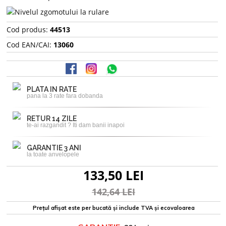
Cod produs:
44513
Cod EAN/CAI:
13060
PLATA IN RATE
pana la 3 rate fara dobanda
RETUR 14 ZILE
te-ai razgandit ? Iti dam banii inapoi
GARANTIE 3 ANI
la toate anvelopele
133,50 LEI
142,64 LEI
Prețul afișat este per bucată și include TVA și ecovaloarea