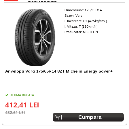
SIMILARE SUNT
Dimensiune:
175/65R14
Sezon:
Vara
I. Incarcare:
82 (475kg/anv.)
I. Viteza:
T (190km/h)
Producator:
MICHELIN
Anvelopa Vara 175/65R14 82T Michelin Energy Saver+
A
ULTIMA BUCATA
412,41 LEI
432,61 LEI
2
Cumpara