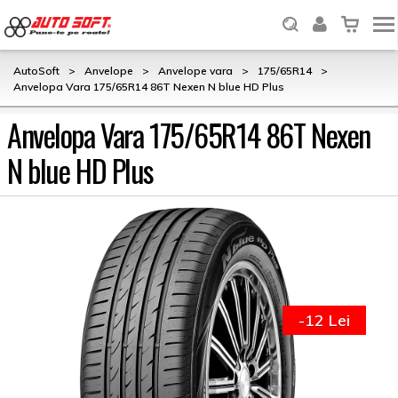
AutoSoft
>
Anvelope
>
Anvelope vara
>
175/65R14
>
Anvelopa Vara 175/65R14 86T Nexen N blue HD Plus
Anvelopa Vara 175/65R14 86T Nexen
N blue HD Plus
-12 Lei