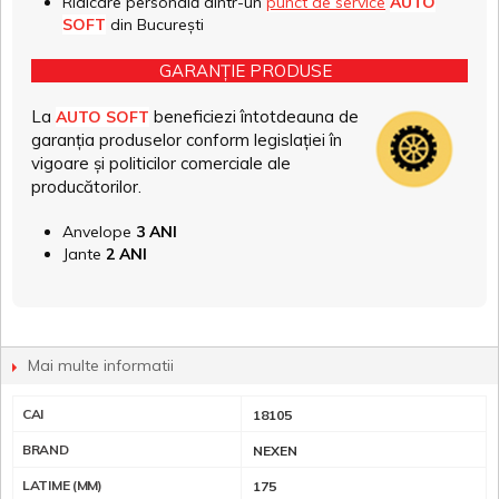
Ridicare personală dintr-un
punct de service
AUTO
SOFT
din București
GARANȚIE PRODUSE
La
beneficiezi întotdeauna de
AUTO SOFT
garanția produselor conform legislației în
vigoare și politicilor comerciale ale
producătorilor.
Anvelope
3 ANI
Jante
2 ANI
Mai multe informatii
CAI
18105
BRAND
NEXEN
LATIME (MM)
175