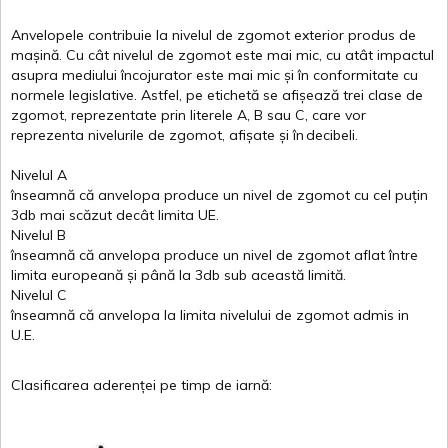
Anvelopele
contribuie
la
nivelul
de
zgomot
exterior
produs
de
mașină
. Cu
cât
nivelul
de
zgomot
este
mai
mic, cu
atât
impactul
asupra
mediului
încojurator
este
mai
mic
și
în
conformitate
cu
normele
legislative.
Astfel
, pe
etichetă
se
afișează
trei
clase
de
zgomot
,
reprezentate
prin
literele
A
,
B
sau
C
, care
vor
reprezenta
nivelurile
de
zgomot
,
afișate
și
în
decibeli
.
Nivelul
A
înseamnă
că
anvelopa
produce un
nivel
de
zgomot
cu
cel
puțin
3db
mai
scăzut
decât
limita
UE.
Nivelul
B
înseamnă
că
anvelopa
produce un
nivel
de
zgomot
aflat
între
limita
europeană
și
până
la 3db sub
această
limită
.
Nivelul
C
înseamnă
că
anvelopa
la
limita
nivelului
de
zgomot
admis in
U.E.
Clasificarea
aderenței
pe
timp
de
iarnă
: