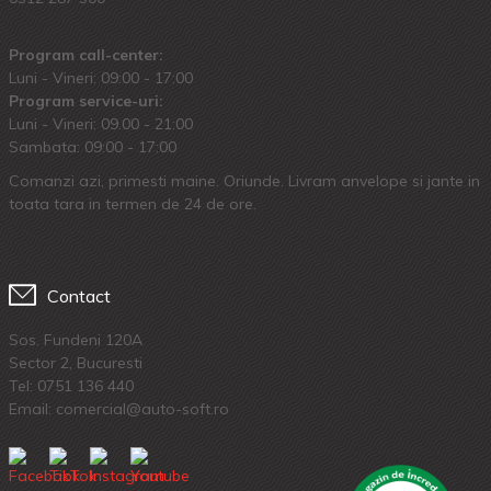
Program call-center:
Luni - Vineri: 09:00 - 17:00
Program service-uri:
Luni - Vineri: 09.00 - 21:00
Sambata: 09:00 - 17:00
Comanzi azi, primesti maine. Oriunde. Livram anvelope si jante in
toata tara in termen de 24 de ore.
Contact
Sos. Fundeni 120A
Sector 2, Bucuresti
Tel:
0751 136 440
Email: comercial@auto-soft.ro