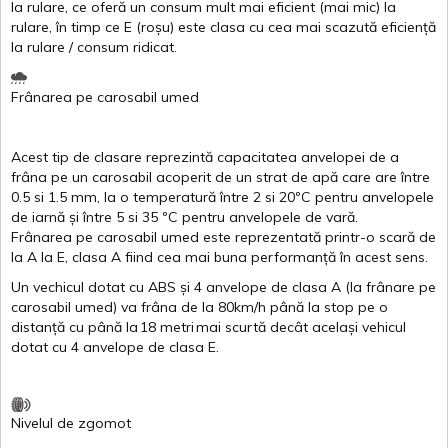
la
rulare
,
ce
oferă
un
consum
mult
mai
eficient
(
mai
mic) la
rulare
,
în
timp
ce
E
(
roșu
)
este
clasa
cu
cea
mai
scazută
eficiență
la
rulare
/
consum
ridicat
.
Frânarea
pe
carosabil
umed
Acest
tip de
clasare
reprezintă
capacitatea
anvelopei
de a
frâna
pe un
carosabil
acoperit
de un
strat
de
apă
care are
între
0.5
si
1.5 mm, la o
temperatură
între
2
si
20ºC
pentru
anvelopele
de
iarnă
și
între
5
si
35 ºC
pentru
anvelopele
de
vară
.
Frânarea
pe
carosabil
umed
este
reprezentată
printr
-o
scară
de
la
A
la
E
,
clasa
A
fiind
cea
mai
buna
performanță
în
acest
sens.
Un
vechicul
dotat
cu ABS
și
4
anvelope
de
clasa
A
(la
frânare
pe
carosabil
umed
)
va
frâna
de la 80km/h
până
la stop pe o
distanță
cu
până
la
18
metri
mai
scurtă
decât
același
vehicul
dotat
cu 4
anvelope
de
clasa
E
.
Nivelul
de
zgomot