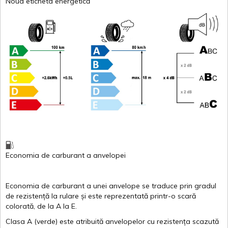
Noua eticheta energetică
Economia de carburant
a
anvelopei
Economia de carburant a
unei
anvelope
se traduce
prin
gradul
de
rezistență
la
rulare
și
este
reprezentată
printr
-o
scară
colorată
, de la
A
la
E
.
Clasa
A
(
verde
)
este
atribuită
anvelopelor
cu
rezistența
scazută