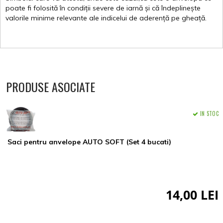
poate
fi
folosită
în
condiții
severe de
iarnă
și
că
îndeplinește
valorile
minime
relevante
ale
indicelui
de
aderență
pe
gheață
.
PRODUSE ASOCIATE
IN STOC
Saci pentru anvelope AUTO SOFT (Set 4 bucati)
14,00 LEI