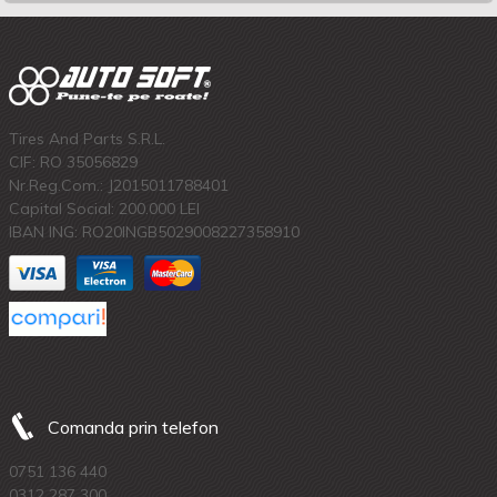
Tires And Parts S.R.L.
CIF: RO 35056829
Nr.Reg.Com.: J2015011788401
Capital Social: 200.000 LEI
IBAN ING: RO20INGB5029008227358910
Comanda prin telefon
0751 136 440
0312 287 300