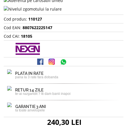
Cod produs:
110127
Cod EAN:
8807622225147
Cod CAI:
18105
PLATA IN RATE
pana la 3 rate fara dobanda
RETUR 14 ZILE
te-ai razgandit ? Iti dam banii inapoi
GARANTIE 3 ANI
la toate anvelopele
240,30 LEI