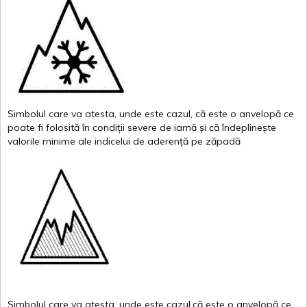
Simbolul
care
va
atesta
,
unde
este
cazul
,
că
este
o
anvelopă
ce
poate
fi
folosită
în
condiții
severe de
iarnă
și
că
îndeplinește
valor
i
le
minime
ale
indicelui
de
aderență
pe
zăpadă
Simbolul
care
va
atesta
,
unde
este
cazul,că
este
o
anvelopă
ce