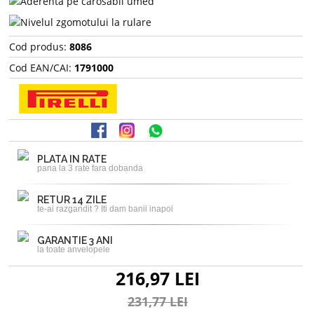
Cod produs:
8086
Cod EAN/CAI:
1791000
PLATA IN RATE
pana la 3 rate fara dobanda
RETUR 14 ZILE
te-ai razgandit ? Iti dam banii inapoi
GARANTIE 3 ANI
la toate anvelopele
216,97 LEI
231,77 LEI