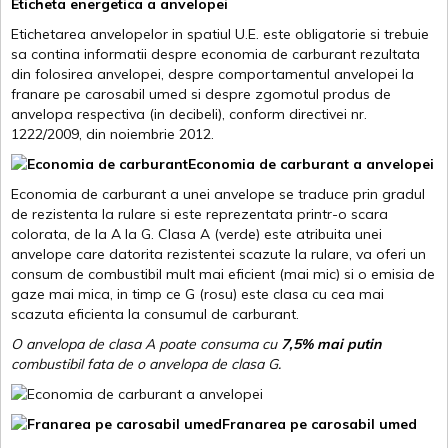
Eticheta energetica a anvelopei
Etichetarea anvelopelor in spatiul U.E. este obligatorie si trebuie
sa contina informatii despre economia de carburant rezultata
din folosirea anvelopei, despre comportamentul anvelopei la
franare pe carosabil umed si despre zgomotul produs de
anvelopa respectiva (in decibeli), conform directivei nr.
1222/2009, din noiembrie 2012.
Economia de carburant a anvelopei
Economia de carburant a unei anvelope se traduce prin gradul
de rezistenta la rulare si este reprezentata printr-o scara
colorata, de la A la G. Clasa A (verde) este atribuita unei
anvelope care datorita rezistentei scazute la rulare, va oferi un
consum de combustibil mult mai eficient (mai mic) si o emisia de
gaze mai mica, in timp ce G (rosu) este clasa cu cea mai
scazuta eficienta la consumul de carburant.
O anvelopa de clasa A poate consuma cu
7,5% mai putin
combustibil fata de o anvelopa de clasa G.
Franarea pe carosabil umed