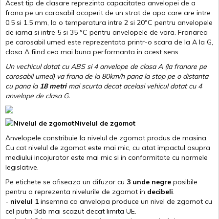
Acest tip de clasare reprezinta capacitatea anvelopei de a
frana pe un carosabil acoperit de un strat de apa care are intre
0.5 si 1.5 mm, la o temperatura intre 2 si 20ºC pentru anvelopele
de iarna si intre 5 si 35 ºC pentru anvelopele de vara. Franarea
pe carosabil umed este reprezentata printr-o scara de la A la G,
clasa A fiind cea mai buna performanta in acest sens.
Un vechicul dotat cu ABS si 4 anvelope de clasa A (la franare pe
carosabil umed) va frana de la 80km/h pana la stop pe o distanta
cu pana la
18 metri
mai scurta decat acelasi vehicul dotat cu 4
anvelope de clasa G
.
Nivelul de zgomot
Anvelopele constribuie la nivelul de zgomot produs de masina.
Cu cat nivelul de zgomot este mai mic, cu atat impactul asupra
mediului incojurator este mai mic si in conformitate cu normele
legislative.
Pe etichete se afiseaza un difuzor cu
3 unde negre
posibile
pentru a reprezenta nivelurile de zgomot in
decibeli
.
-
nivelul 1
insemna ca anvelopa produce un nivel de zgomot cu
cel putin 3db mai scazut decat limita UE.