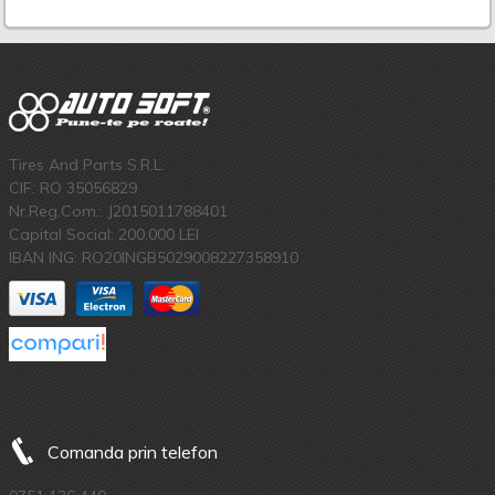
Tires And Parts S.R.L.
CIF: RO 35056829
Nr.Reg.Com.: J2015011788401
Capital Social: 200.000 LEI
IBAN ING: RO20INGB5029008227358910
Comanda prin telefon