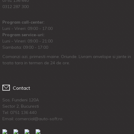
0751 136 440
0312 287 300
Program call-center:
Luni - Vineri: 09:00 - 17:00
Program service-uri:
Luni - Vineri: 09.00 - 21:00
Sambata: 09:00 - 17:00
Comanzi azi, primesti maine. Oriunde. Livram anvelope si jante in
toata tara in termen de 24 de ore.
Contact
Sos. Fundeni 120A
Sector 2, Bucuresti
Tel:
0751 136 440
Email: comercial@auto-soft.ro