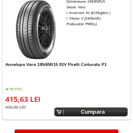
Dimensiune:
195/65R15
Sezon:
Vara
I. Incarcare:
91 (615kg/anv.)
I. Viteza:
V (240km/h)
Producator:
PIRELLI
Anvelopa Vara 195/65R15 91V Pirelli Cinturato P1
A
IN STOC
415,63 LEI
436,06 LEI
2
Cumpara