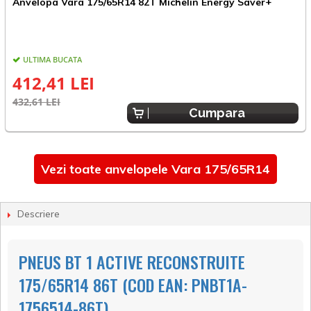
Anvelopa Vara 175/65R14 82T Michelin Energy Saver+
A
ULTIMA BUCATA
412,41 LEI
432,61 LEI
2
Cumpara
Vezi toate anvelopele Vara 175/65R14
Descriere
PNEUS BT 1 ACTIVE RECONSTRUITE
175/65R14 86T (COD EAN: PNBT1A-
1756514-86T)