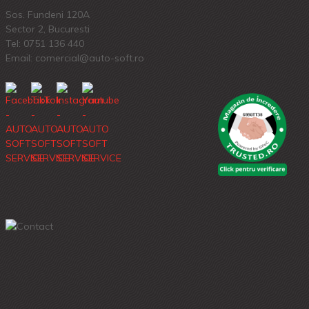
Sos. Fundeni 120A
Sector 2, Bucuresti
Tel:
0751 136 440
Email: comercial@auto-soft.ro