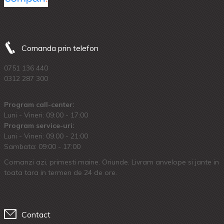
Comanda prin telefon
0751 136 440
0312 287 300
Program call-center:
Luni - Vineri: 09:00 - 17:00
Program service-uri:
Luni - Vineri: 09.00 - 21:00
Sambata: 09:00 - 17:00
Comanzi azi, primesti maine. Oriunde. Livram anvelope si jante in
toata tara in termen de 24 de ore.
Contact