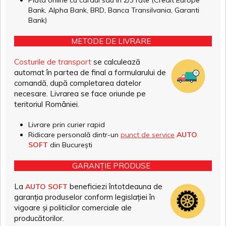
Plata online cu cardul sau în 2/3 rate (Credit Europe
Bank, Alpha Bank, BRD, Banca Transilvania, Garanti
Bank)
METODE DE LIVRARE
Costurile de transport
se calculează
automat în partea de final a formularului de
comandă, după completarea datelor
necesare. Livrarea se face oriunde pe
teritoriul României.
Livrare prin curier rapid
Ridicare personală dintr-un
punct de service
AUTO
SOFT
din București
GARANȚIE PRODUSE
La
beneficiezi întotdeauna de
AUTO SOFT
garanția produselor conform legislației în
vigoare și politicilor comerciale ale
producătorilor.