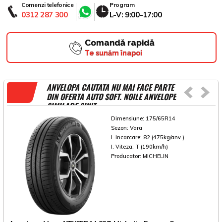
Comenzi telefonice
Program
0312 287 300
L-V: 9:00-17:00
Comandă rapidă
Te sunăm înapoi
ANVELOPA CAUTATA NU MAI FACE PARTE
DIN OFERTA AUTO SOFT. NOILE ANVELOPE
SIMILARE SUNT
Dimensiune:
175/65R14
Sezon:
Vara
I. Incarcare:
82 (475kg/anv.)
I. Viteza:
T (190km/h)
Producator:
MICHELIN