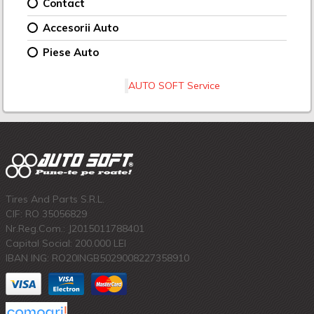
Contact
Accesorii Auto
Piese Auto
AUTO SOFT Service
Tires And Parts S.R.L.
CIF: RO 35056829
Nr.Reg.Com.: J2015011788401
Capital Social: 200.000 LEI
IBAN ING: RO20INGB5029008227358910