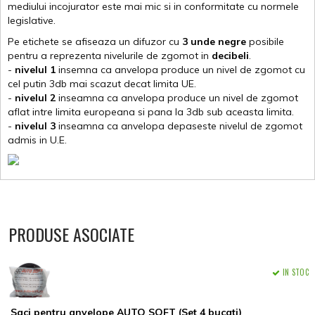
mediului incojurator este mai mic si in conformitate cu normele
legislative.
Pe etichete se afiseaza un difuzor cu
3 unde negre
posibile
pentru a reprezenta nivelurile de zgomot in
decibeli
.
-
nivelul 1
insemna ca anvelopa produce un nivel de zgomot cu
cel putin 3db mai scazut decat limita UE.
-
nivelul 2
inseamna ca anvelopa produce un nivel de zgomot
aflat intre limita europeana si pana la 3db sub aceasta limita.
-
nivelul 3
inseamna ca anvelopa depaseste nivelul de zgomot
admis in U.E.
PRODUSE ASOCIATE
IN STOC
Saci pentru anvelope AUTO SOFT (Set 4 bucati)