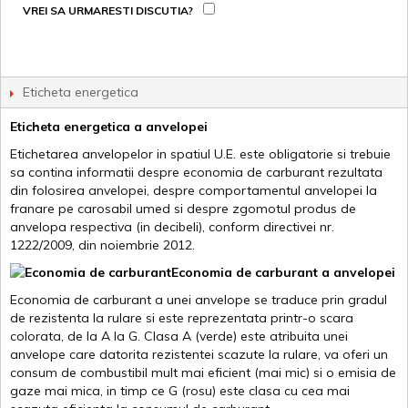
VREI SA URMARESTI DISCUTIA?
Eticheta energetica
Eticheta energetica a anvelopei
Etichetarea anvelopelor in spatiul U.E. este obligatorie si trebuie
sa contina informatii despre economia de carburant rezultata
din folosirea anvelopei, despre comportamentul anvelopei la
franare pe carosabil umed si despre zgomotul produs de
anvelopa respectiva (in decibeli), conform directivei nr.
1222/2009, din noiembrie 2012.
Economia de carburant a anvelopei
Economia de carburant a unei anvelope se traduce prin gradul
de rezistenta la rulare si este reprezentata printr-o scara
colorata, de la A la G. Clasa A (verde) este atribuita unei
anvelope care datorita rezistentei scazute la rulare, va oferi un
consum de combustibil mult mai eficient (mai mic) si o emisia de
gaze mai mica, in timp ce G (rosu) este clasa cu cea mai