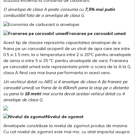
scazuta eficienta la consumul de carburant.
O anvelopa de clasa A poate consuma cu
7,5% mai putin
combustibil fata de o anvelopa de clasa G.
Franarea pe carosabil umed
Acest tip de clasare reprezinta capacitatea anvelopei de a
frana pe un carosabil acoperit de un strat de apa care are intre
0.5 si 1.5 mm, la o temperatura intre 2 si 20ºC pentru anvelopele
de iarna si intre 5 si 35 ºC pentru anvelopele de vara. Franarea
pe carosabil umed este reprezentata printr-o scara de la A la G,
clasa A fiind cea mai buna performanta in acest sens.
Un vechicul dotat cu ABS si 4 anvelope de clasa A (la franare pe
carosabil umed) va frana de la 80km/h pana la stop pe o distanta
cu pana la
18 metri
mai scurta decat acelasi vehicul dotat cu 4
anvelope de clasa G
.
Nivelul de zgomot
Anvelopele constribuie la nivelul de zgomot produs de masina.
Cu cat nivelul de zgomot este mai mic, cu atat impactul asupra