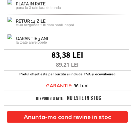
PLATA IN RATE
pana la 3 rate fara dobanda
RETUR 14 ZILE
te-ai razgandit ? Iti dam banii inapoi
GARANTIE 3 ANI
la toate anvelopele
83,38 LEI
89,21 LEI
Prețul afișat este per bucată și include TVA și ecovaloarea
GARANTIE:
36 Luni
NU ESTE IN STOC
DISPONIBILITATE:
Anunta-ma cand revine in stoc