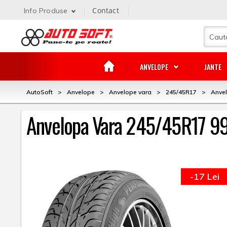
Contact
Info Produse
ANVELOPE
JANTE
AutoSoft
>
Anvelope
>
Anvelope vara
>
245/45R17
>
Anve
Anvelopa Vara 245/45R17 
-17 Lei