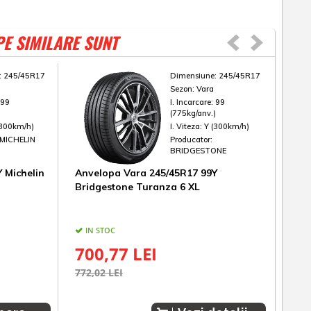
PE SIMILARE SUNT
:
245/45R17
Dimensiune:
245/45R17
Sezon:
Vara
:
99
I. Incarcare:
99
)
(775kg/anv.)
(300km/h)
I. Viteza:
Y (300km/h)
MICHELIN
Producator:
BRIDGESTONE
 Michelin
Anvelopa Vara 245/45R17 99Y
Anve
Bridgestone Turanza 6 XL
Roa
IN STOC
IN
700,77 LEI
52
772,02 LEI
550,