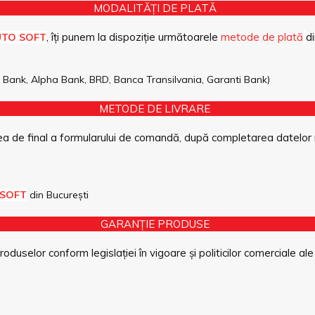
MODALITĂȚI DE PLATĂ
, îți punem la dispoziție următoarele
metode de plată
di
UTO SOFT
pe Bank, Alpha Bank, BRD, Banca Transilvania, Garanti Bank)
METODE DE LIVRARE
a de final a formularului de comandă, după completarea datelor 
 SOFT
din București
GARANȚIE PRODUSE
duselor conform legislației în vigoare și politicilor comerciale ale