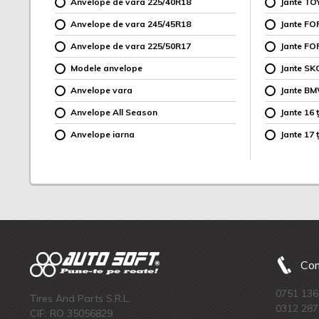
Anvelope de vara 225/40R18
Jante TO
Anvelope de vara 245/45R18
Jante F
Anvelope de vara 225/50R17
Jante FO
Modele anvelope
Jante SK
Anvelope vara
Jante B
Anvelope All Season
Jante 16 ț
Anvelope iarna
Jante 17 ț
Com
0751 136
Tires And Parts S.R.L.
0312 287
CIF: RO 35056829