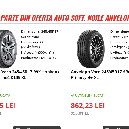
PARTE DIN OFERTA AUTO SOFT. NOILE ANVELO
Dimensiune:
245/45R17
Dimensiune
Sezon:
Vara
Sezon:
Vara
I. Incarcare:
99
I. Incarcare
(775kg/anv.)
(775kg/anv.
I. Viteza:
Y (300km/h)
I. Viteza:
Y 
Producator:
HANKOOK
Producator:
 Vara 245/45R17 99Y Hankook
Anvelopa Vara 245/45R17 99Y
rime4 K135 XL
Primacy 4+ XL
BUCATA
ULTIMELE 4 BUCATI
5 LEI
862,23 LEI
I
995,01 LEI