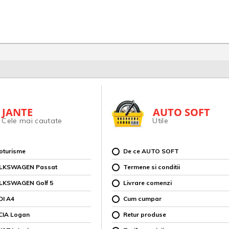
JANTE
AUTO SOFT
Cele mai cautate
Utile
toturisme
De ce AUTO SOFT
OLKSWAGEN Passat
Termene si conditii
OLKSWAGEN Golf 5
Livrare comenzi
DI A4
Cum cumpar
CIA Logan
Retur produse