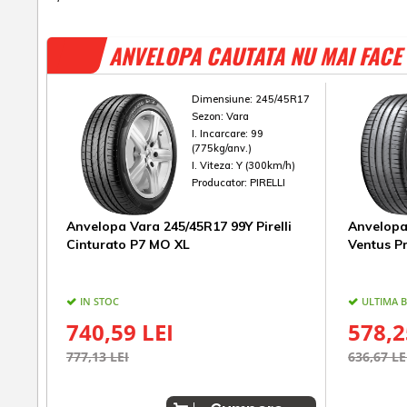
ANVELOPA CAUTATA NU MAI FACE 
Dimensiune:
245/45R17
Sezon:
Vara
I. Incarcare:
99
(775kg/anv.)
I. Viteza:
Y (300km/h)
Producator:
PIRELLI
Anvelopa Vara 245/45R17 99Y Pirelli
Anvelopa
Cinturato P7 MO XL
Ventus P
IN STOC
ULTIMA 
740,59 LEI
578,2
777,13 LEI
636,67 LE