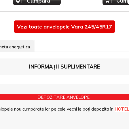
Cumpara
Cum
Vezi toate anvelopele Vara 245/45R17
heta energetica
INFORMAȚII SUPLIMENTARE
DEPOZITARE ANVELOPE
opele nou cumpărate iar pe cele vechi le poți depozita în
HOTEL