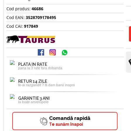
Cod produs:
46686
Cod EAN:
3528709178495
Cod CAI:
917849
PLATA IN RATE
pana la 3 rate fara dobanda
RETUR 14 ZILE
te-ai razgandit ? Iti dam banii inapoi
GARANTIE 3 ANI
la toate anvelopele
Comandă rapidă
Te sunăm înapoi