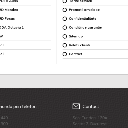
YOTA Auris
Tarife servicii
ORD Mondeo
Promotii anvelope
RD Focus
Confidentialitate
ODA Octavia 1
Conditii de garantie
MW
Sitemap
oli
Relatii clienti
oli
Contact
anda prin telefon
Contact
 440
Sos. Fundeni 120A
 300
Sector 2, Bucuresti