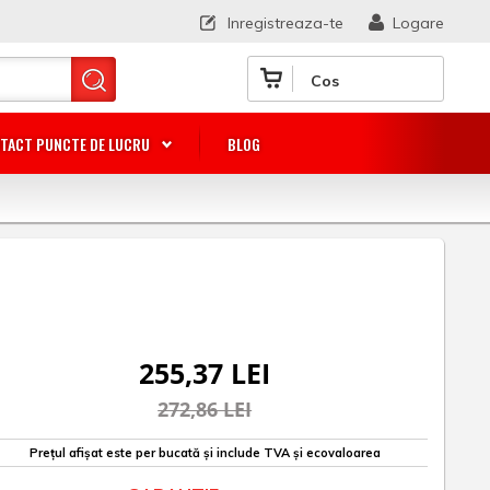
Inregistreaza-te
Logare
Cos
TACT PUNCTE DE LUCRU
BLOG
255,37 LEI
272,86 LEI
Prețul afișat este per bucată și include TVA și ecovaloarea