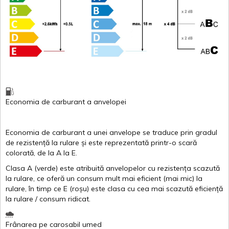
Economia de carburant
a
anvelopei
Economia de carburant a
unei
anvelope
se traduce
prin
gradul
de
rezistență
la
rulare
și
este
reprezentată
printr
-o
scară
colorată
, de la
A
la
E
.
Clasa
A
(
verde
)
este
atribuită
anvelopelor
cu
rezistența
scazută
la
rulare
,
ce
oferă
un
consum
mult
mai
eficient
(
mai
mic) la
rulare
,
în
timp
ce
E
(
roșu
)
este
clasa
cu
cea
mai
scazută
eficiență
la
rulare
/
consum
ridicat
.
Frânarea
pe
carosabil
umed