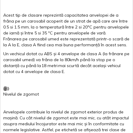
Acest
tip de
clasare
reprezintă
capacitatea
anvelopei
de a
frâna
pe un
carosabil
acoperit
de un
strat
de
apă
care are
între
0.5
si
1.5 mm, la o
temperatură
între
2
si
20ºC
pentru
anvelopele
de
iarnă
și
între
5
si
35 ºC
pentru
anvelopele
de
vară
.
Frânarea
pe
carosabil
umed
este
reprezentată
printr
-o
scară
de
la
A
la
E
,
clasa
A
fiind
cea
mai
buna
performanță
în
acest
sens.
Un
vechicul
dotat
cu ABS
și
4
anvelope
de
clasa
A
(la
frânare
pe
carosabil
umed
)
va
frâna
de la 80km/h
până
la stop pe o
distanță
cu
până
la
18
metri
mai
scurtă
decât
același
vehicul
dotat
cu 4
anvelope
de
clasa
E
.
Nivelul
de
zgomot
Anvelopele
contribuie
la
nivelul
de
zgomot
exterior
produs
de
mașină
. Cu
cât
nivelul
de
zgomot
este
mai
mic, cu
atât
impactul
asupra
mediului
încojurator
este
mai
mic
și
în
conformitate
cu
normele
legislative.
Astfel
, pe
etichetă
se
afișează
trei
clase
de