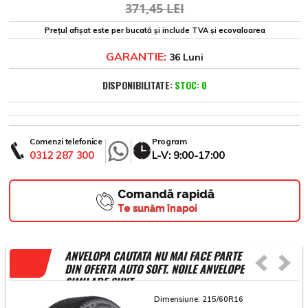
371,45 LEI
Prețul afișat este per bucată și include TVA și ecovaloarea
GARANTIE:
36 Luni
DISPONIBILITATE:
STOC: 0
Comenzi telefonice
Program
0312 287 300
L-V: 9:00-17:00
Comandă rapidă
Te sunăm înapoi
ANVELOPA CAUTATA NU MAI FACE PARTE
DIN OFERTA AUTO SOFT. NOILE ANVELOPE
SIMILARE SUNT
Dimensiune:
215/60R16