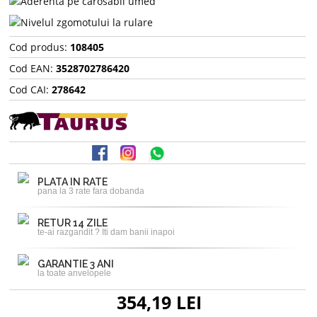
Cod produs:
108405
Cod EAN:
3528702786420
Cod CAI:
278642
PLATA IN RATE
pana la 3 rate fara dobanda
RETUR 14 ZILE
te-ai razgandit ? Iti dam banii inapoi
GARANTIE 3 ANI
la toate anvelopele
354,19 LEI