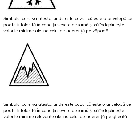
Simbolul
care
va
atesta
,
unde
este
cazul
,
că
este
o
anvelopă
ce
poate
fi
folosită
în
condiții
severe de
iarnă
și
că
îndeplinește
valor
i
le
minime
ale
indicelui
de
aderență
pe
zăpadă
Simbolul
care
va
atesta
,
unde
este
cazul,că
este
o
anvelopă
ce
poate
fi
folosită
în
condiții
severe de
iarnă
și
că
îndeplinește
valorile
minime
relevante
ale
indicelui
de
aderență
pe
gheață
.