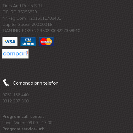
Tires And Parts S.R.L.
CIF: RO 35056829
Nr.Reg.Com.: J2015011788401
Capital Social: 200.000 LEI
IBAN ING: RO20INGB5029008227358910
Comanda prin telefon
0751 136 440
0312 287 300
Program call-center:
Luni - Vineri: 09:00 - 17:00
Program service-uri: