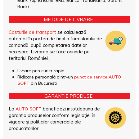
Bank, Alpha Bank, BRD, Banca Transilvania, Garanti
Bank)
METODE DE LIVRARE
Costurile de transport
se calculează
automat în partea de final a formularului de
comandă, după completarea datelor
necesare. Livrarea se face oriunde pe
teritoriul României.
Livrare prin curier rapid
Ridicare personală dintr-un
punct de service
AUTO
SOFT
din București
GARANȚIE PRODUSE
La
beneficiezi întotdeauna de
AUTO SOFT
garanția produselor conform legislației în
vigoare și politicilor comerciale ale
producătorilor.