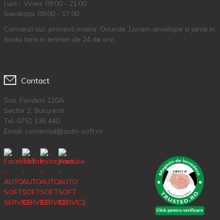
Luni - Vineri: 09.00 - 21:00
Sambata: 09:00 - 17:00
Comanzi azi, primesti maine. Oriunde. Livram anvelope si jante in
toata tara in termen de 24 de ore.
Contact
Sos. Fundeni 120A
Sector 2, Bucuresti
Tel:
0751 136 440
Email: comercial@auto-soft.ro