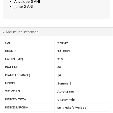
Anvelope
3 ANI
Jante
2 ANI
Mai multe informatii
CAI
278642
BRAND
TAURUS
LATIME (MM)
215
INALTIME
60
DIAMETRU (INCH)
16
MODEL
Summer3
TIP VEHICUL
Autoturism
INDICE VITEZA
V (240km/h)
INDICE SARCINA
99 (775kg/anvelopa)