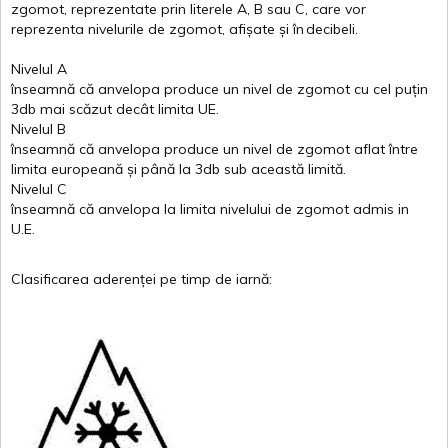
zgomot
,
reprezentate
prin
literele
A
,
B
sau
C
, care
vor
reprezenta
nivelurile
de
zgomot
,
afișate
și
în
decibeli
.
Nivelul
A
înseamnă
că
anvelopa
produce un
nivel
de
zgomot
cu
cel
puțin
3db
mai
scăzut
decât
limita
UE.
Nivelul
B
înseamnă
că
anvelopa
produce un
nivel
de
zgomot
aflat
între
limita
europeană
și
până
la 3db sub
această
limită
.
Nivelul
C
înseamnă
că
anvelopa
la
limita
nivelului
de
zgomot
admis in
U.E.
Clasificarea
aderenței
pe
timp
de
iarnă
: