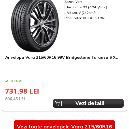
Sezon:
Vara
I. Incarcare:
99 (775kg/anv.)
I. Viteza:
V (240km/h)
Producator:
BRIDGESTONE
Anvelopa Vara 215/60R16 99V Bridgestone Turanza 6 XL
A
IN STOC
731,98 LEI
806,45 LEI
8
Vezi detalii
Vezi toate anvelopele Vara 215/60R16