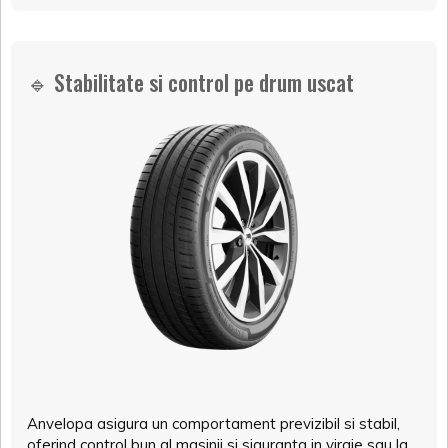
🔹 Stabilitate si control pe drum uscat
Anvelopa asigura un comportament previzibil si stabil,
oferind control bun al masinii si siguranta in viraje sau la