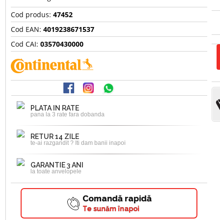
Cod produs:
47452
Cod EAN:
4019238671537
Cod CAI:
03570430000
PLATA IN RATE
pana la 3 rate fara dobanda
RETUR 14 ZILE
te-ai razgandit ? Iti dam banii inapoi
GARANTIE 3 ANI
la toate anvelopele
Comandă rapidă
Te sunăm înapoi