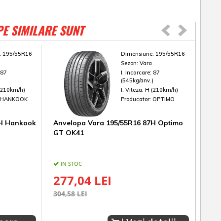
PE SIMILARE SUNT
:
195/55R16
Dimensiune:
195/55R16
Sezon:
Vara
:
87
I. Incarcare:
87
)
(545kg/anv.)
(210km/h)
I. Viteza:
H (210km/h)
HANKOOK
Producator:
OPTIMO
7H Hankook
Anvelopa Vara 195/55R16 87H Optimo
Anv
GT OK41
SP S
IN STOC
IN
277,04 LEI
49
304,58 LEI
782,