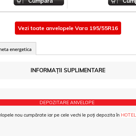
Cumpara
Cum
Vezi toate anvelopele Vara 195/55R16
heta energetica
INFORMAȚII SUPLIMENTARE
DEPOZITARE ANVELOPE
opele nou cumpărate iar pe cele vechi le poți depozita în
HOTEL