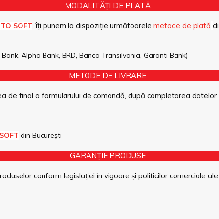
MODALITĂȚI DE PLATĂ
, îți punem la dispoziție următoarele
metode de plată
di
UTO SOFT
pe Bank, Alpha Bank, BRD, Banca Transilvania, Garanti Bank)
METODE DE LIVRARE
a de final a formularului de comandă, după completarea datelor 
 SOFT
din București
GARANȚIE PRODUSE
duselor conform legislației în vigoare și politicilor comerciale ale