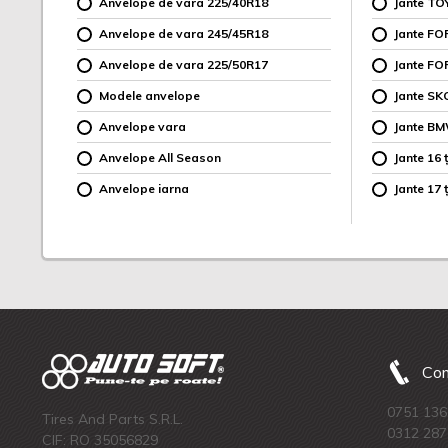
Anvelope de vara 225/40R18
Jante TO
Anvelope de vara 245/45R18
Jante F
Anvelope de vara 225/50R17
Jante FO
Modele anvelope
Jante SK
Anvelope vara
Jante B
Anvelope All Season
Jante 16 ț
Anvelope iarna
Jante 17 ț
Com
0751 136
Tires And Parts S.R.L.
0312 287
CIF: RO 35056829