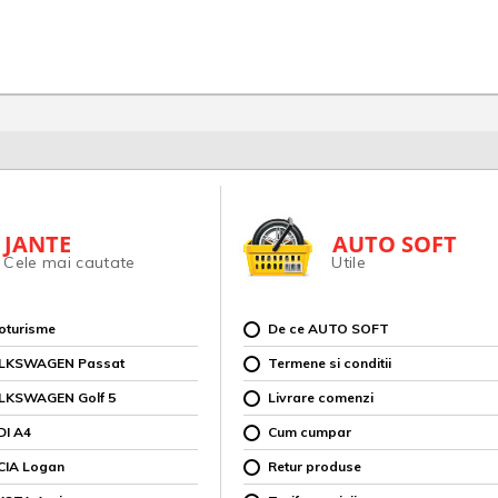
JANTE
AUTO SOFT
Cele mai cautate
Utile
toturisme
De ce AUTO SOFT
OLKSWAGEN Passat
Termene si conditii
OLKSWAGEN Golf 5
Livrare comenzi
DI A4
Cum cumpar
CIA Logan
Retur produse