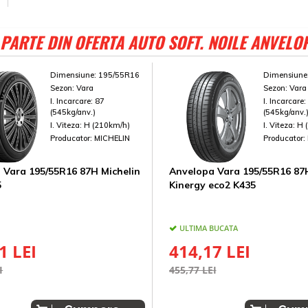
PARTE DIN OFERTA AUTO SOFT. NOILE ANVELO
Dimensiune:
195/55R16
Dimensiune
Sezon:
Vara
Sezon:
Vara
I. Incarcare:
87
I. Incarcare
(545kg/anv.)
(545kg/anv.
I. Viteza:
H (210km/h)
I. Viteza:
H 
Producator:
MICHELIN
Producator:
 Vara 195/55R16 87H Michelin
Anvelopa Vara 195/55R16 8
5
Kinergy eco2 K435
ULTIMA BUCATA
1 LEI
414,17 LEI
I
455,77 LEI