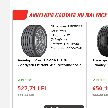
ANVELOPA CAUTATA NU MAI FACE 
Dimensiune:
195/55R16
Sezon:
Vara
I. Incarcare:
87
(545kg/anv.)
I. Viteza:
H (210km/h)
Producator:
GOODYEAR
Anvelopa Vara 195/55R16 87H
Anvelopa
Goodyear EfficientGrip Performance 2
Primacy 
IN STOC
IN STOC
527,71 LEI
650,1
581,23 LEI
682,20 LE