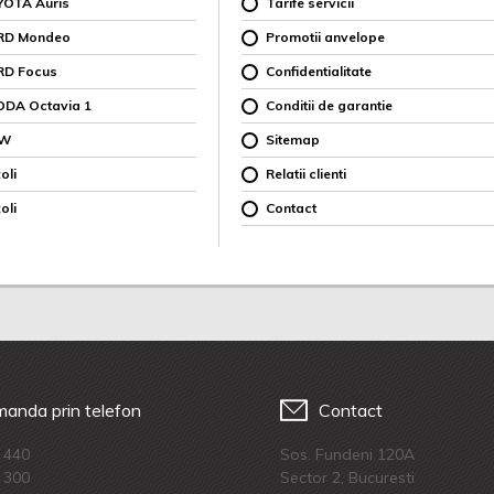
YOTA Auris
Tarife servicii
ORD Mondeo
Promotii anvelope
RD Focus
Confidentialitate
ODA Octavia 1
Conditii de garantie
MW
Sitemap
oli
Relatii clienti
oli
Contact
anda prin telefon
Contact
 440
Sos. Fundeni 120A
 300
Sector 2, Bucuresti