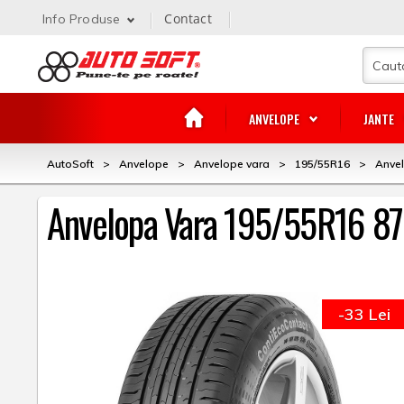
Contact
Info Produse
ANVELOPE
JANTE
AutoSoft
>
Anvelope
>
Anvelope vara
>
195/55R16
>
Anve
Anvelopa Vara 195/55R16 
-33 Lei