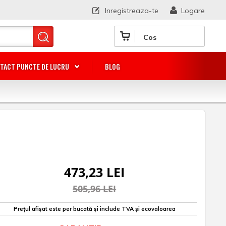
Inregistreaza-te
Logare
Cos
TACT PUNCTE DE LUCRU
BLOG
473,23 LEI
505,96 LEI
Prețul afișat este per bucată și include TVA și ecovaloarea