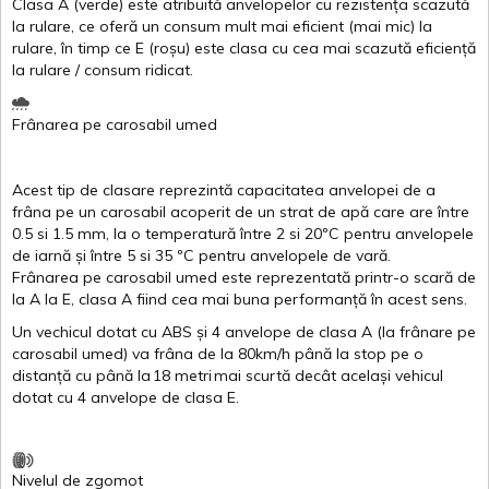
Clasa
A
(
verde
)
este
atribuită
anvelopelor
cu
rezistența
scazută
la
rulare
,
ce
oferă
un
consum
mult
mai
eficient
(
mai
mic) la
rulare
,
în
timp
ce
E
(
roșu
)
este
clasa
cu
cea
mai
scazută
eficiență
la
rulare
/
consum
ridicat
.
Frânarea
pe
carosabil
umed
Acest
tip de
clasare
reprezintă
capacitatea
anvelopei
de a
frâna
pe un
carosabil
acoperit
de un
strat
de
apă
care are
între
0.5
si
1.5 mm, la o
temperatură
între
2
si
20ºC
pentru
anvelopele
de
iarnă
și
între
5
si
35 ºC
pentru
anvelopele
de
vară
.
Frânarea
pe
carosabil
umed
este
reprezentată
printr
-o
scară
de
la
A
la
E
,
clasa
A
fiind
cea
mai
buna
performanță
în
acest
sens.
Un
vechicul
dotat
cu ABS
și
4
anvelope
de
clasa
A
(la
frânare
pe
carosabil
umed
)
va
frâna
de la 80km/h
până
la stop pe o
distanță
cu
până
la
18
metri
mai
scurtă
decât
același
vehicul
dotat
cu 4
anvelope
de
clasa
E
.
Nivelul
de
zgomot