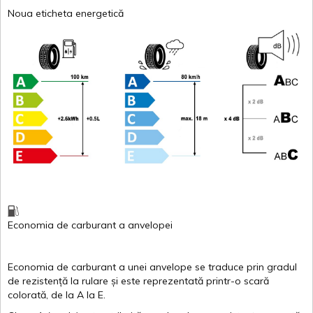
Noua eticheta energetică
Economia de carburant
a
anvelopei
Economia de carburant a
unei
anvelope
se traduce
prin
gradul
de
rezistență
la
rulare
și
este
reprezentată
printr
-o
scară
colorată
, de la
A
la
E
.