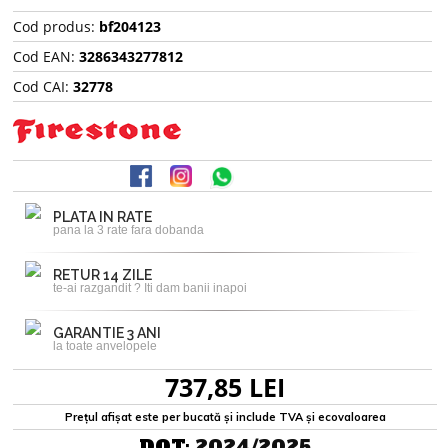
Cod produs:
bf204123
Cod EAN:
3286343277812
Cod CAI:
32778
PLATA IN RATE
pana la 3 rate fara dobanda
RETUR 14 ZILE
te-ai razgandit ? Iti dam banii inapoi
GARANTIE 3 ANI
la toate anvelopele
737,85 LEI
Prețul afișat este per bucată și include TVA și ecovaloarea
DOT:
2024/2025