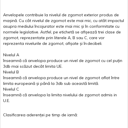
Anvelopele
contribuie
la
nivelul
de
zgomot
exterior
produs
de
mașină
. Cu
cât
nivelul
de
zgomot
este
mai
mic, cu
atât
impactul
asupra
mediului
încojurator
este
mai
mic
și
în
conformitate
cu
normele
legislative.
Astfel
, pe
etichetă
se
afișează
trei
clase
de
zgomot
,
reprezentate
prin
literele
A
,
B
sau
C
, care
vor
reprezenta
nivelurile
de
zgomot
,
afișate
și
în
decibeli
.
Nivelul
A
înseamnă
că
anvelopa
produce un
nivel
de
zgomot
cu
cel
puțin
3db
mai
scăzut
decât
limita
UE.
Nivelul
B
înseamnă
că
anvelopa
produce un
nivel
de
zgomot
aflat
între
limita
europeană
și
până
la 3db sub
această
limită
.
Nivelul
C
înseamnă
că
anvelopa
la
limita
nivelului
de
zgomot
admis in
U.E.
Clasificarea
aderenței
pe
timp
de
iarnă
: