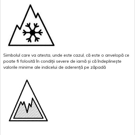
Simbolul
care
va
atesta
,
unde
este
cazul
,
că
este
o
anvelopă
ce
poate
fi
folosită
în
condiții
severe de
iarnă
și
că
îndeplinește
valor
i
le
minime
ale
indicelui
de
aderență
pe
zăpadă