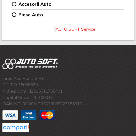
Accesorii Auto
Piese Auto
AUTO SOFT Service
Tires And Parts S.R.L.
CIF: RO 35056829
Nr.Reg.Com.: J2015011788401
Capital Social: 200.000 LEI
IBAN ING: RO20INGB5029008227358910