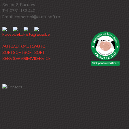
Sector 2, Bucuresti
Tel:
0751 136 440
Email: comercial@auto-soft.ro