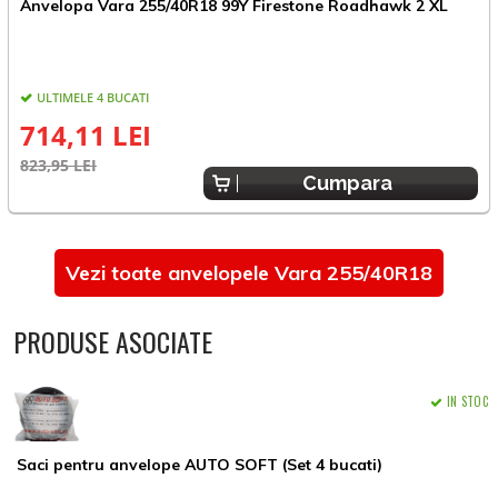
Anvelopa Vara 255/40R18 99Y Firestone Roadhawk 2 XL
A
ULTIMELE 4 BUCATI
714,11 LEI
823,95 LEI
8
Cumpara
Vezi toate anvelopele Vara 255/40R18
PRODUSE ASOCIATE
IN STOC
Saci pentru anvelope AUTO SOFT (Set 4 bucati)