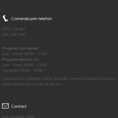
Comanda prin telefon
0751 136 440
0312 287 300
Program call-center:
Luni - Vineri: 09:00 - 17:00
Program service-uri:
Luni - Vineri: 09.00 - 21:00
Sambata: 09:00 - 17:00
Comanzi azi, primesti maine. Oriunde. Livram anvelope si jante in
toata tara in termen de 24 de ore.
Contact
Sos. Fundeni 120A