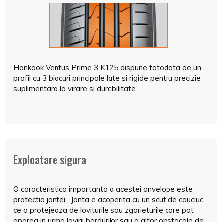
Hankook Ventus Prime 3 K125 dispune totodata de un
profil cu 3 blocuri principale late si rigide pentru precizie
suplimentara la virare si durabilitate
Exploatare sigura
O caracteristica importanta a acestei anvelope este
protectia jantei. Janta e acoperita cu un scut de cauciuc
ce o protejeaza de loviturile sau zgarieturile care pot
aparea in urma lovirii bordurilor sau a altor obstacole de