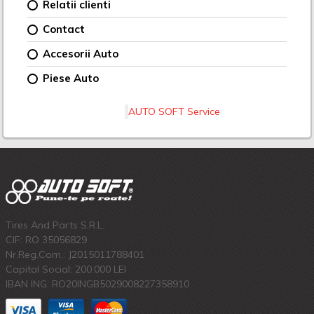
Relatii clienti
Contact
Accesorii Auto
Piese Auto
AUTO SOFT Service
Tires And Parts S.R.L.
CIF: RO 35056829
Nr.Reg.Com.: J2015011788401
Capital Social: 200.000 LEI
IBAN ING: RO20INGB5029008227358910