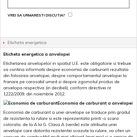
VREI SA URMARESTI DISCUTIA?
Eticheta energetica
Eticheta energetica a anvelopei
Etichetarea anvelopelor in spatiul U.E. este obligatorie si trebuie
sa contina informatii despre economia de carburant rezultata
din folosirea anvelopei, despre comportamentul anvelopei la
franare pe carosabil umed si despre zgomotul produs de
anvelopa respectiva (in decibeli), conform directivei nr.
1222/2009, din noiembrie 2012.
Economia de carburant a anvelopei
Economia de carburant a unei anvelope se traduce prin gradul
de rezistenta la rulare si este reprezentata printr-o scara
colorata, de la A la G. Clasa A (verde) este atribuita unei
anvelope care datorita rezistentei scazute la rulare, va oferi un
consum de combustibil mult mai eficient (mai mic) si o emisia de