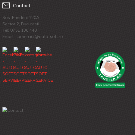
Contact
Sos. Fundeni 120A
Sector 2, Bucuresti
Tel:
0751 136 440
Email: comercial@auto-soft.ro