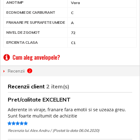
ANOTIMP
Vara
ECONOMIE DE CARBURANT
C
FRANARE PE SUPRAFETE UMEDE
A
NIVEL DE ZGOMOT
72
EFICIENTA CLASA
C1
Cum aleg anvelopele?
Recenzii
2
Recenzii client
2 item(s)
Pret/calitate EXCELENT
Aderente in viraje, franare fara emotii si se uzeaza greu.
Sunt foarte multumit de achizitie
Recenzia lui Alex Andru / (Postat la data 06.04.2020)