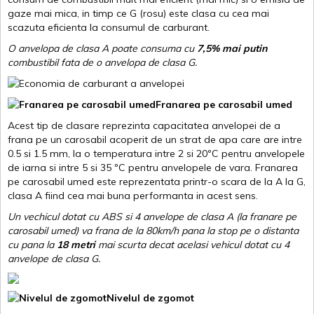
gaze mai mica, in timp ce G (rosu) este clasa cu cea mai
scazuta eficienta la consumul de carburant.
O anvelopa de clasa A poate consuma cu
7,5% mai putin
combustibil fata de o anvelopa de clasa G.
Franarea pe carosabil umed
Acest tip de clasare reprezinta capacitatea anvelopei de a
frana pe un carosabil acoperit de un strat de apa care are intre
0.5 si 1.5 mm, la o temperatura intre 2 si 20ºC pentru anvelopele
de iarna si intre 5 si 35 ºC pentru anvelopele de vara. Franarea
pe carosabil umed este reprezentata printr-o scara de la A la G,
clasa A fiind cea mai buna performanta in acest sens.
Un vechicul dotat cu ABS si 4 anvelope de clasa A (la franare pe
carosabil umed) va frana de la 80km/h pana la stop pe o distanta
cu pana la
18 metri
mai scurta decat acelasi vehicul dotat cu 4
anvelope de clasa G
.
Nivelul de zgomot