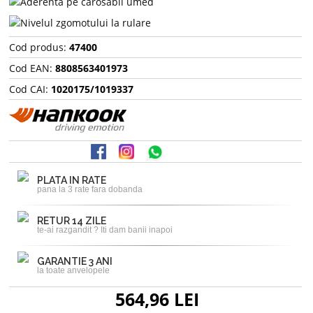
Cod produs:
47400
Cod EAN:
8808563401973
Cod CAI:
1020175/1019337
PLATA IN RATE
pana la 3 rate fara dobanda
RETUR 14 ZILE
te-ai razgandit ? Iti dam banii inapoi
GARANTIE 3 ANI
la toate anvelopele
564,96 LEI