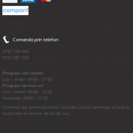
Comanda prin telefon
0751 136 440
0312 287 300
Program call-center:
Luni - Vineri: 09:00 - 17:00
Program service-uri:
Luni - Vineri: 09.00 - 21:00
Sambata: 09:00 - 17:00
Comanzi azi, primesti maine. Oriunde. Livram anvelope si jante in
toata tara in termen de 24 de ore.