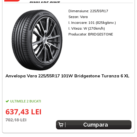
SIMILARE SUNT
Dimensiune:
225/55R17
Sezon:
Vara
I. Incarcare:
101 (825kg/anv.)
I. Viteza:
W (270km/h)
Producator:
BRIDGESTONE
Anvelopa Vara 225/55R17 101W Bridgestone Turanza 6 XL
A
ULTIMELE 2 BUCATI
637,43 LEI
702,18 LEI
9
Cumpara