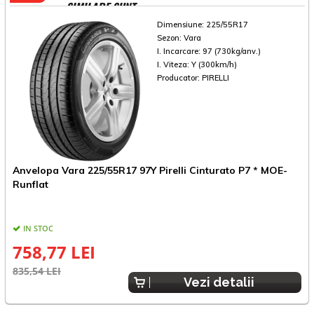
SIMILARE SUNT
Dimensiune:
225/55R17
Sezon:
Vara
I. Incarcare:
97 (730kg/anv.)
I. Viteza:
Y (300km/h)
Producator:
PIRELLI
Anvelopa Vara 225/55R17 97Y Pirelli Cinturato P7 * MOE-
A
Runflat
A
IN STOC
758,77 LEI
835,54 LEI
8
Vezi detalii