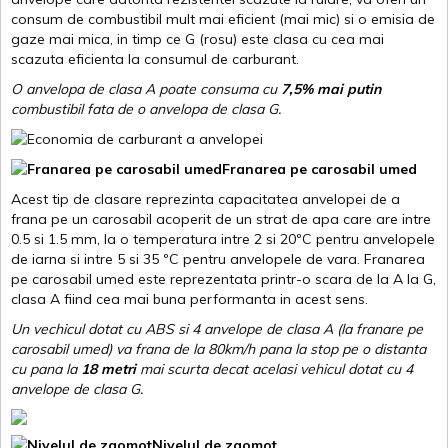
consum de combustibil mult mai eficient (mai mic) si o emisia de
gaze mai mica, in timp ce G (rosu) este clasa cu cea mai
scazuta eficienta la consumul de carburant.
O anvelopa de clasa A poate consuma cu
7,5% mai putin
combustibil fata de o anvelopa de clasa G.
Franarea pe carosabil umed
Acest tip de clasare reprezinta capacitatea anvelopei de a
frana pe un carosabil acoperit de un strat de apa care are intre
0.5 si 1.5 mm, la o temperatura intre 2 si 20ºC pentru anvelopele
de iarna si intre 5 si 35 ºC pentru anvelopele de vara. Franarea
pe carosabil umed este reprezentata printr-o scara de la A la G,
clasa A fiind cea mai buna performanta in acest sens.
Un vechicul dotat cu ABS si 4 anvelope de clasa A (la franare pe
carosabil umed) va frana de la 80km/h pana la stop pe o distanta
cu pana la
18 metri
mai scurta decat acelasi vehicul dotat cu 4
anvelope de clasa G
.
Nivelul de zgomot