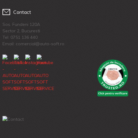
Contact
Sos. Fundeni 120A
Sector 2, Bucuresti
Tel:
0751 136 440
Email: comercial@auto-soft.ro