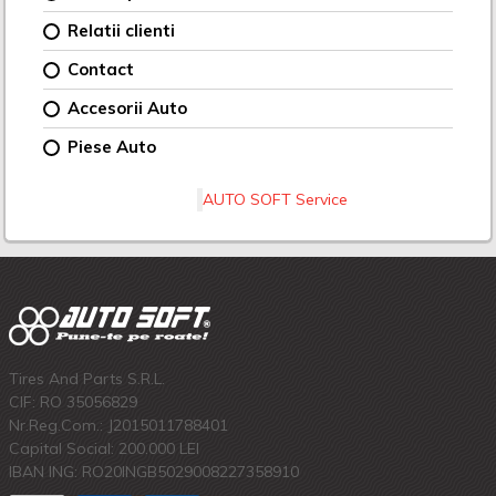
Relatii clienti
Contact
Accesorii Auto
Piese Auto
AUTO SOFT Service
Tires And Parts S.R.L.
CIF: RO 35056829
Nr.Reg.Com.: J2015011788401
Capital Social: 200.000 LEI
IBAN ING: RO20INGB5029008227358910