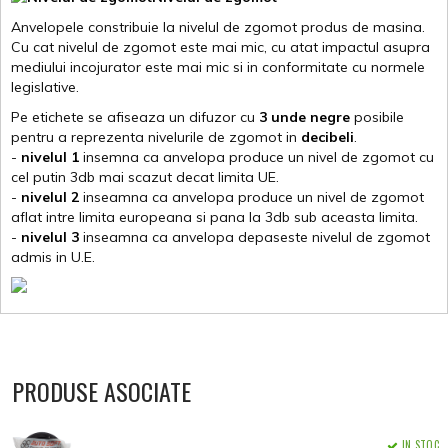
Anvelopele constribuie la nivelul de zgomot produs de masina.
Cu cat nivelul de zgomot este mai mic, cu atat impactul asupra
mediului incojurator este mai mic si in conformitate cu normele
legislative.
Pe etichete se afiseaza un difuzor cu
3 unde negre
posibile
pentru a reprezenta nivelurile de zgomot in
decibeli
.
-
nivelul 1
insemna ca anvelopa produce un nivel de zgomot cu
cel putin 3db mai scazut decat limita UE.
-
nivelul 2
inseamna ca anvelopa produce un nivel de zgomot
aflat intre limita europeana si pana la 3db sub aceasta limita.
-
nivelul 3
inseamna ca anvelopa depaseste nivelul de zgomot
admis in U.E.
PRODUSE ASOCIATE
IN STOC