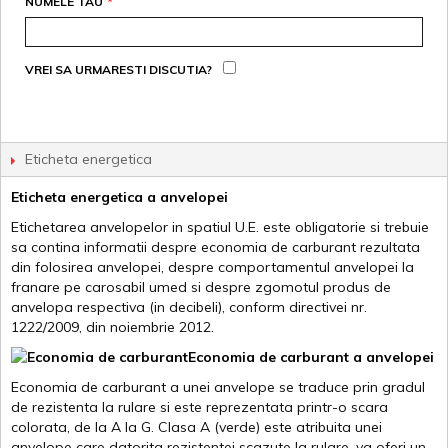
NUMELE TAU
*
VREI SA URMARESTI DISCUTIA?
Eticheta energetica
Eticheta energetica a anvelopei
Etichetarea anvelopelor in spatiul U.E. este obligatorie si trebuie
sa contina informatii despre economia de carburant rezultata
din folosirea anvelopei, despre comportamentul anvelopei la
franare pe carosabil umed si despre zgomotul produs de
anvelopa respectiva (in decibeli), conform directivei nr.
1222/2009, din noiembrie 2012.
Economia de carburant a anvelopei
Economia de carburant a unei anvelope se traduce prin gradul
de rezistenta la rulare si este reprezentata printr-o scara
colorata, de la A la G. Clasa A (verde) este atribuita unei
anvelope care datorita rezistentei scazute la rulare, va oferi un