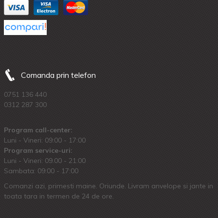
Comanda prin telefon
0751 136 440
0312 287 300
Program call-center:
Luni - Vineri: 09:00 - 17:00
Program service-uri:
Luni - Vineri: 09.00 - 21:00
Sambata: 09:00 - 17:00
Comanzi azi, primesti maine. Oriunde. Livram anvelope si jante in
toata tara in termen de 24 de ore.